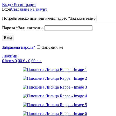
Вход / Регистрация
Вход
Създаване на акаунт
Потребителско име или имейл адрес
*
Задължително
Парола
*
Задължително
Вход
Забравена парола?
Запомни ме
Любими
0
items
0,00
€
/ 0,00 лв.