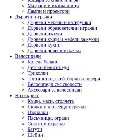
Матраци и възглавници
Лампи и проектори
Дървени играчки
Дървени мебели и катерушки
Дървени образователни играчки
Дървени пъзели
Дървени къщи и мебели за кукли
Дървени кухни
Дървени ролеви играчки
Велосипеди
Колела баланс
Детски велосипеди
Триколки
Тротинетки, скейтборди и ролери
Велосипеди със скорости
Аксесоари за велосипеди
На открито
Къщи, маси, столчета
Люлки и люлеещи играчки
Пързалки
Пясъчници, огради
Спортни играчки
Батути
Шейни