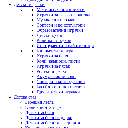
Детски играчки
Меки играчки и книжки
Играчки за легло и количка
Музикални играчки
Сортери и конструктори
Образователни играчки
Детски кукли
Колички за кукли
Инструменти и работилници
Килимчета за игра
Играчки за баня
Коли, камиони, писти
Играчки за пясък
Ролеви играчки
Акумулаторни коли
Сортери и конструктори
Басейни с топки и тенти
Други детски играчки
Детска стая
Бебешки легла
Килимчета за игра
Детски мебели
Детски мебели от дърво
Детски мебели за градината
Кошари за спане и игра