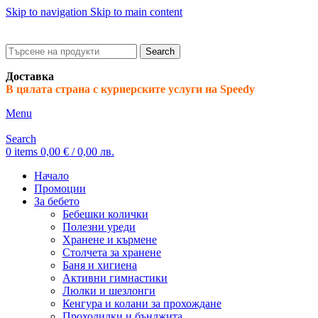
Skip to navigation
Skip to main content
ADD ANYTHING HERE OR JUST REMOVE IT…
Search
Доставка
В цялата страна с куриерските услуги на Speedy
Menu
Search
0
items
0,00
€
/ 0,00 лв.
Начало
Промоции
За бебето
Бебешки колички
Полезни уреди
Хранене и кърмене
Столчета за хранене
Баня и хигиена
Активни гимнастики
Люлки и шезлонги
Кенгура и колани за прохождане
Проходилки и бънджита