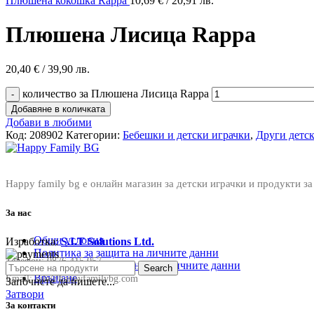
Плюшена кокошка Rappa
10,69
€
/ 20,91 лв.
Плюшена Лисица Rappa
20,40
€
/ 39,90 лв.
количество за Плюшена Лисица Rappa
Добавяне в количката
Добави в любими
Код:
208902
Категории:
Бебешки и детски играчки
,
Други детс
Happy family bg е онлайн магазин за детски играчки и продукти за
За нас
Общи условия
Изработка:
S.I.T Solutions Ltd.
Политика за защита на личните данни
Телефон:
0876 415 057
Политика за съхранение на личните данни
Search
Връщане
Email:
sale@happyfamilybg.com
Започнете да пишете...
Затвори
За контакти