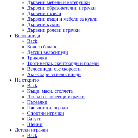
Дървени мебели и катерушки
Дървени образователни играчки
Дървени пъзели
Дървени къщи и мебели за кукли
Дървени кухни
Дървени ролеви играчки
Велосипеди
Back
Колела баланс
Детски велосипеди
Триколки
Тротинетки, скейтборди и ролери
Велосипеди със скорости
Аксесоари за велосипеди
На открито
Back
Къщи, маси, столчета
Люлки и люлеещи играчки
Пързалки
Пясъчници, огради
Спортни играчки
Батути
Шейни
Детски играчки
Back