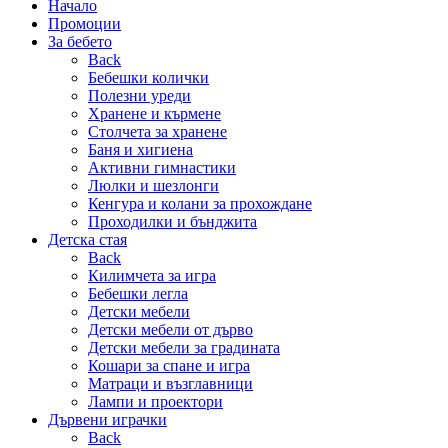
Начало
Промоции
За бебето
Back
Бебешки колички
Полезни уреди
Хранене и кърмене
Столчета за хранене
Баня и хигиена
Активни гимнастики
Люлки и шезлонги
Кенгура и колани за прохождане
Проходилки и бънджита
Детска стая
Back
Килимчета за игра
Бебешки легла
Детски мебели
Детски мебели от дърво
Детски мебели за градината
Кошари за спане и игра
Матраци и възглавници
Лампи и проектори
Дървени играчки
Back