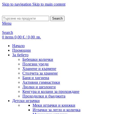
Skip to navigation
Skip to main content
ADD ANYTHING HERE OR JUST REMOVE IT…
Search
Menu
Search
0
items
0,00
€
/ 0,00 лв.
Начало
Промоции
За бебето
Бебешки колички
Полезни уреди
Хранене и кърмене
Столчета за хранене
Баня и хигиена
Активни гимнастики
Люлки и шезлонги
Кенгура и колани за прохождане
Проходилки и бънджита
Детски играчки
Меки играчки и книжки
Играчки за легло и количка