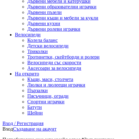
Дървени мебели и катерушки
Дървени образователни играчки
Дървени пъзели
Дървени къщи и мебели за кукли
Дървени кухни
Дървени ролеви играчки
Велосипеди
Колела баланс
Детски велосипеди
Триколки
Тротинетки, скейтборди и ролери
Велосипеди със скорости
Аксесоари за велосипеди
На открито
Къщи, маси, столчета
Люлки и люлеещи играчки
Пързалки
Пясъчници, огради
Спортни играчки
Батути
Шейни
Вход / Регистрация
Вход
Създаване на акаунт