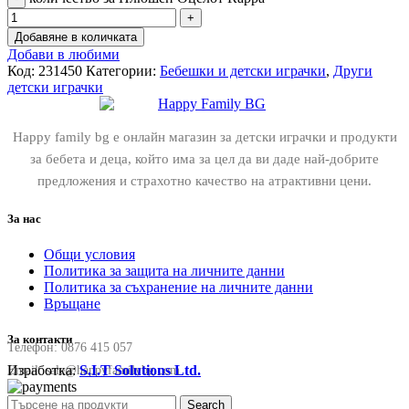
Добавяне в количката
Добави в любими
Код:
231450
Категории:
Бебешки и детски играчки
,
Други
детски играчки
Happy family bg е онлайн магазин за детски играчки и продукти
за бебета и деца, който има за цел да ви даде най-добрите
предложения и страхотно качество на атрактивни цени.
За нас
Общи условия
Политика за защита на личните данни
Политика за съхранение на личните данни
Връщане
За контакти
Телефон:
0876 415 057
Изработка:
S.I.T Solutions Ltd.
Email:
sale@happyfamilybg.com
Search