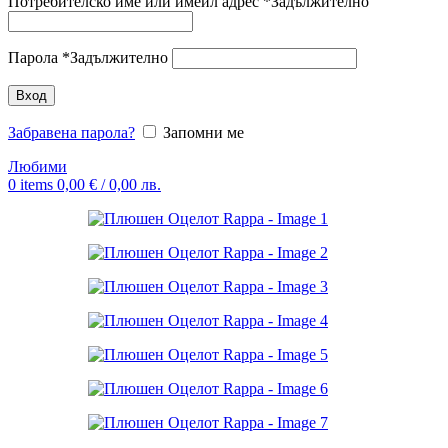
Потребителско име или имейл адрес
*
Задължително
Парола
*
Задължително
Вход
Забравена парола?
Запомни ме
Любими
0
items
0,00
€
/ 0,00 лв.