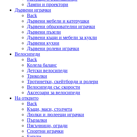
Лампи и проектори
Дървени играчки
Back
Дървени мебели и катерушки
Дървени образователни играчки
Дървени пъзели
Дървени къщи и мебели за кукли
Дървени кухни
Дървени ролеви играчки
Велосипеди
Back
Колела баланс
Детски велосипеди
Триколки
Тротинетки, скейтборди и ролери
Велосипеди със скорости
Аксесоари за велосипеди
На открито
Back
Къщи, маси, столчета
Люлки и люлеещи играчки
Пързалки
Пясъчници, огради
Спортни играчки
Батути