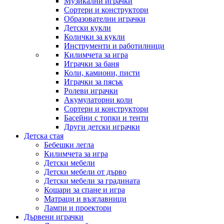
Музикални играчки
Сортери и конструктори
Образователни играчки
Детски кукли
Колички за кукли
Инструменти и работилници
Килимчета за игра
Играчки за баня
Коли, камиони, писти
Играчки за пясък
Ролеви играчки
Акумулаторни коли
Сортери и конструктори
Басейни с топки и тенти
Други детски играчки
Детска стая
Бебешки легла
Килимчета за игра
Детски мебели
Детски мебели от дърво
Детски мебели за градината
Кошари за спане и игра
Матраци и възглавници
Лампи и проектори
Дървени играчки