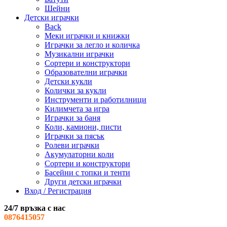
Шейни
Детски играчки
Back
Меки играчки и книжки
Играчки за легло и количка
Музикални играчки
Сортери и конструктори
Образователни играчки
Детски кукли
Колички за кукли
Инструменти и работилници
Килимчета за игра
Играчки за баня
Коли, камиони, писти
Играчки за пясък
Ролеви играчки
Акумулаторни коли
Сортери и конструктори
Басейни с топки и тенти
Други детски играчки
Вход / Регистрация
24/7 връзка с нас
0876415057