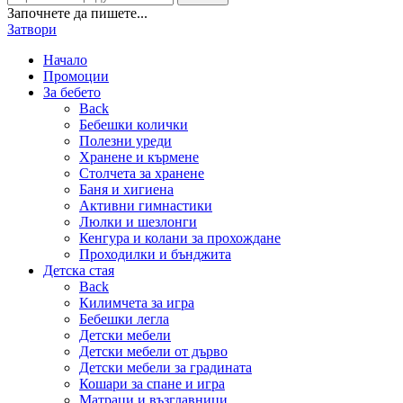
Започнете да пишете...
Затвори
Начало
Промоции
За бебето
Back
Бебешки колички
Полезни уреди
Хранене и кърмене
Столчета за хранене
Баня и хигиена
Активни гимнастики
Люлки и шезлонги
Кенгура и колани за прохождане
Проходилки и бънджита
Детска стая
Back
Килимчета за игра
Бебешки легла
Детски мебели
Детски мебели от дърво
Детски мебели за градината
Кошари за спане и игра
Матраци и възглавници