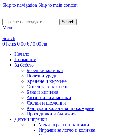
Skip to navigation
Skip to main content
ADD ANYTHING HERE OR JUST REMOVE IT…
Search
Menu
Search
0
items
0,00
€
/ 0,00 лв.
Начало
Промоции
За бебето
Бебешки колички
Полезни уреди
Хранене и кърмене
Столчета за хранене
Баня и хигиена
Активни гимнастики
Люлки и шезлонги
Кенгура и колани за прохождане
Проходилки и бънджита
Детски играчки
Меки играчки и книжки
Играчки за легло и количка