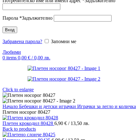
Потребителско име или имейл адрес
*
Задължително
Парола
*
Задължително
Вход
Забравена парола?
Запомни ме
Любими
0
items
0,00
€
/ 0,00 лв.
Click to enlarge
Начало
Бебешки и детски играчки
Играчки за легло и количка
Плетен носорог 80427
Плетен крокодил 80428
6,90
€
/ 13,50 лв.
Back to products