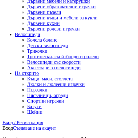
Дървени мебели и катерушки
Дървени образователни играчки
Дървени пъзели
Дървени къщи и мебели за кукли
Дървени кухни
Дървени ролеви играчки
Велосипеди
Колела баланс
Детски велосипеди
Триколки
Тротинетки, скейтборди и ролери
Велосипеди със скорости
Аксесоари за велосипеди
На открито
Къщи, маси, столчета
Люлки и люлеещи играчки
Пързалки
Пясъчници, огради
Спортни играчки
Батути
Шейни
Вход / Регистрация
Вход
Създаване на акаунт