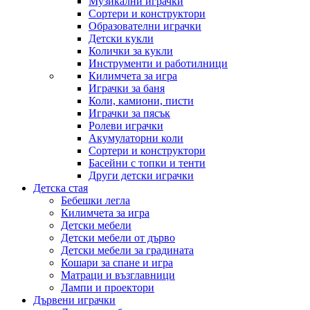
Музикални играчки
Сортери и конструктори
Образователни играчки
Детски кукли
Колички за кукли
Инструменти и работилници
Килимчета за игра
Играчки за баня
Коли, камиони, писти
Играчки за пясък
Ролеви играчки
Акумулаторни коли
Сортери и конструктори
Басейни с топки и тенти
Други детски играчки
Детска стая
Бебешки легла
Килимчета за игра
Детски мебели
Детски мебели от дърво
Детски мебели за градината
Кошари за спане и игра
Матраци и възглавници
Лампи и проектори
Дървени играчки