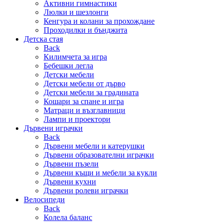
Активни гимнастики
Люлки и шезлонги
Кенгура и колани за прохождане
Проходилки и бънджита
Детска стая
Back
Килимчета за игра
Бебешки легла
Детски мебели
Детски мебели от дърво
Детски мебели за градината
Кошари за спане и игра
Матраци и възглавници
Лампи и проектори
Дървени играчки
Back
Дървени мебели и катерушки
Дървени образователни играчки
Дървени пъзели
Дървени къщи и мебели за кукли
Дървени кухни
Дървени ролеви играчки
Велосипеди
Back
Колела баланс