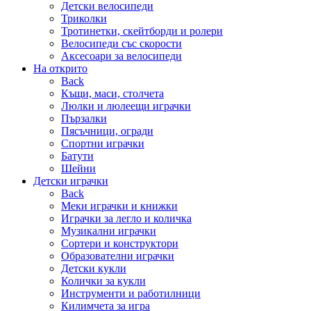
Детски велосипеди
Триколки
Тротинетки, скейтборди и ролери
Велосипеди със скорости
Аксесоари за велосипеди
На открито
Back
Къщи, маси, столчета
Люлки и люлеещи играчки
Пързалки
Пясъчници, огради
Спортни играчки
Батути
Шейни
Детски играчки
Back
Меки играчки и книжки
Играчки за легло и количка
Музикални играчки
Сортери и конструктори
Образователни играчки
Детски кукли
Колички за кукли
Инструменти и работилници
Килимчета за игра