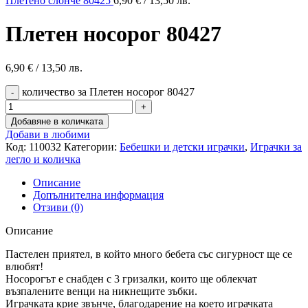
Плетено слонче 80425
6,90
€
/ 13,50 лв.
Плетен носорог 80427
6,90
€
/ 13,50 лв.
количество за Плетен носорог 80427
Добавяне в количката
Добави в любими
Код:
110032
Категории:
Бебешки и детски играчки
,
Играчки за
легло и количка
Описание
Допълнителна информация
Отзиви (0)
Описание
Пастелен приятел, в който много бебета със сигурност ще се
влюбят!
Носорогът е снабден с 3 гризалки, които ще облекчат
възпалените венци на никнещите зъбки.
Играчката крие звънче, благодарение на което играчката