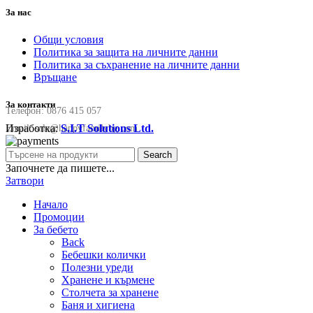
За нас
Общи условия
Политика за защита на личните данни
Политика за съхранение на личните данни
Връщане
За контакти
Телефон:
0876 415 057
Изработка:
S.I.T Solutions Ltd.
Email:
sale@happyfamilybg.com
Search
Започнете да пишете...
Затвори
Начало
Промоции
За бебето
Back
Бебешки колички
Полезни уреди
Хранене и кърмене
Столчета за хранене
Баня и хигиена