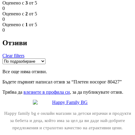
Оценено с
3
от 5
0
Оценено с
2
от 5
0
Оценено с
1
от 5
0
Отзиви
Clear filters
Все още няма отзиви.
Бъдете първият написал отзив за “Плетен носорог 80427”
Трябва да
влезнете в профила си
, за да публикувате отзив.
Happy family bg е онлайн магазин за детски играчки и продукти
за бебета и деца, който има за цел да ви даде най-добрите
предложения и страхотно качество на атрактивни цени.