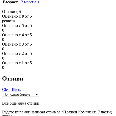
Възраст
12 месеца +
Отзиви (0)
Оценено с
0
от 5
ревюта
Оценено с
5
от 5
0
Оценено с
4
от 5
0
Оценено с
3
от 5
0
Оценено с
2
от 5
0
Оценено с
1
от 5
0
Отзиви
Clear filters
Все още няма отзиви.
Бъдете първият написал отзив за “Плажен Комплект (7 части)