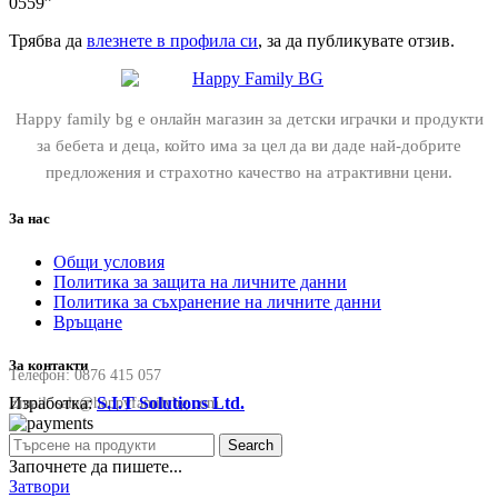
0559”
Трябва да
влезнете в профила си
, за да публикувате отзив.
Happy family bg е онлайн магазин за детски играчки и продукти
за бебета и деца, който има за цел да ви даде най-добрите
предложения и страхотно качество на атрактивни цени.
За нас
Общи условия
Политика за защита на личните данни
Политика за съхранение на личните данни
Връщане
За контакти
Телефон:
0876 415 057
Изработка:
S.I.T Solutions Ltd.
Email:
sale@happyfamilybg.com
Search
Започнете да пишете...
Затвори