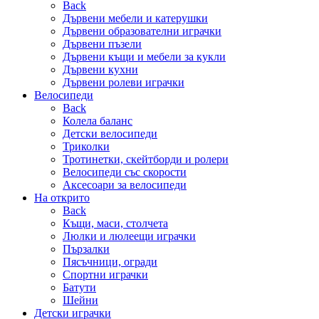
Back
Дървени мебели и катерушки
Дървени образователни играчки
Дървени пъзели
Дървени къщи и мебели за кукли
Дървени кухни
Дървени ролеви играчки
Велосипеди
Back
Колела баланс
Детски велосипеди
Триколки
Тротинетки, скейтборди и ролери
Велосипеди със скорости
Аксесоари за велосипеди
На открито
Back
Къщи, маси, столчета
Люлки и люлеещи играчки
Пързалки
Пясъчници, огради
Спортни играчки
Батути
Шейни
Детски играчки