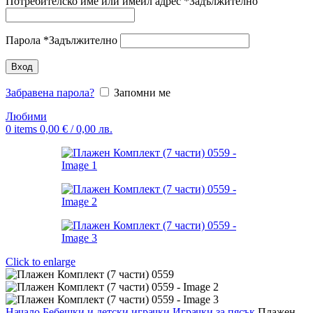
Потребителско име или имейл адрес
*
Задължително
Парола
*
Задължително
Вход
Забравена парола?
Запомни ме
Любими
0
items
0,00
€
/ 0,00 лв.
Click to enlarge
Начало
Бебешки и детски играчки
Играчки за пясък
Плажен