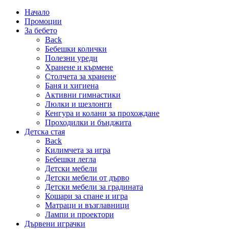
Начало
Промоции
За бебето
Back
Бебешки колички
Полезни уреди
Хранене и кърмене
Столчета за хранене
Баня и хигиена
Активни гимнастики
Люлки и шезлонги
Кенгура и колани за прохождане
Проходилки и бънджита
Детска стая
Back
Килимчета за игра
Бебешки легла
Детски мебели
Детски мебели от дърво
Детски мебели за градината
Кошари за спане и игра
Матраци и възглавници
Лампи и проектори
Дървени играчки