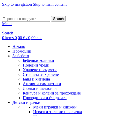
Skip to navigation
Skip to main content
ADD ANYTHING HERE OR JUST REMOVE IT…
Search
Menu
Search
0
items
0,00
€
/ 0,00 лв.
Начало
Промоции
За бебето
Бебешки колички
Полезни уреди
Хранене и кърмене
Столчета за хранене
Баня и хигиена
Активни гимнастики
Люлки и шезлонги
Кенгура и колани за прохождане
Проходилки и бънджита
Детски играчки
Меки играчки и книжки
Играчки за легло и количка