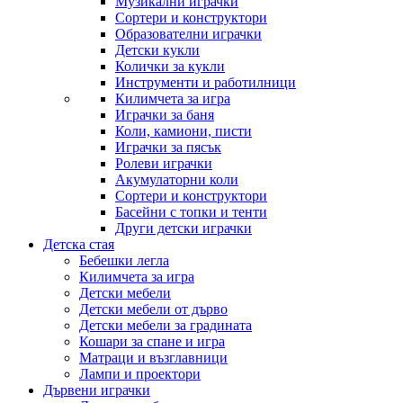
Музикални играчки
Сортери и конструктори
Образователни играчки
Детски кукли
Колички за кукли
Инструменти и работилници
Килимчета за игра
Играчки за баня
Коли, камиони, писти
Играчки за пясък
Ролеви играчки
Акумулаторни коли
Сортери и конструктори
Басейни с топки и тенти
Други детски играчки
Детска стая
Бебешки легла
Килимчета за игра
Детски мебели
Детски мебели от дърво
Детски мебели за градината
Кошари за спане и игра
Матраци и възглавници
Лампи и проектори
Дървени играчки