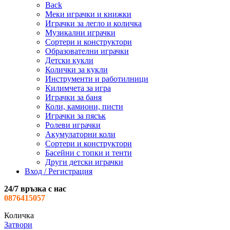
Back
Меки играчки и книжки
Играчки за легло и количка
Музикални играчки
Сортери и конструктори
Образователни играчки
Детски кукли
Колички за кукли
Инструменти и работилници
Килимчета за игра
Играчки за баня
Коли, камиони, писти
Играчки за пясък
Ролеви играчки
Акумулаторни коли
Сортери и конструктори
Басейни с топки и тенти
Други детски играчки
Вход / Регистрация
24/7 връзка с нас
0876415057
Количка
Затвори