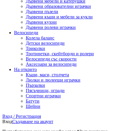
Дървени мебели и катерушки
Дървени образователни играчки
Дървени пъзели
Дървени къщи и мебели за кукли
Дървени кухни
Дървени ролеви играчки
Велосипеди
Колела баланс
Детски велосипеди
Триколки
Тротинетки, скейтборди и ролери
Велосипеди със скорости
Аксесоари за велосипеди
На открито
Къщи, маси, столчета
Люлки и люлеещи играчки
Пързалки
Пясъчници, огради
Спортни играчки
Батути
Шейни
Вход / Регистрация
Вход
Създаване на акаунт