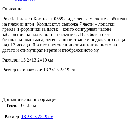
Описание
Polesie Плажен Комплект 0559 е идеален за малките любители
на плажни игри. Комплектът съдържа 7 части – лопатки,
гребла и формички за пясък – които осигуряват часове
забавление на плажа или в пясъчника. Изработен е от
безопасна пластмаса, лесен за почистване и подходящ за деца
над 12 месеца. Ярките цветове привличат вниманието на
детето и стимулират играта и въображението му.
Размери: 13.2×13.2×19 см
Размер на опаковка: 13.2×13.2×19 см
Допълнителна информация
Тегло
0,135 кг
Размер
13.2×13.2×19 см