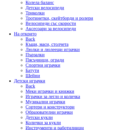
Колела баланс
Детски велосипеди
Триколки
Тротинетки, скейтборди и ролери
Велосипеди със скорости
Аксесоари за велосипеди
На открито
Back
Къщи, маси, столчета
Люлки и люлеещи играчки
Пързалки
Пясъчници, огради
Спортни играчки
Батути
Шейни
Детски играчки
Back
Меки играчки и книжки
Играчки за легло и количка
Музикални играчки
Сортери и конструктори
Образователни играчки
Детски кукли
Колички за кукли
Инструменти и работилници