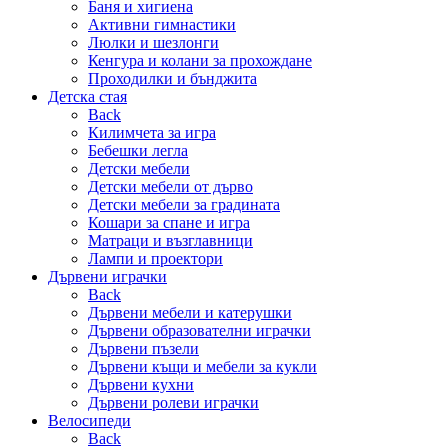
Баня и хигиена
Активни гимнастики
Люлки и шезлонги
Кенгура и колани за прохождане
Проходилки и бънджита
Детска стая
Back
Килимчета за игра
Бебешки легла
Детски мебели
Детски мебели от дърво
Детски мебели за градината
Кошари за спане и игра
Матраци и възглавници
Лампи и проектори
Дървени играчки
Back
Дървени мебели и катерушки
Дървени образователни играчки
Дървени пъзели
Дървени къщи и мебели за кукли
Дървени кухни
Дървени ролеви играчки
Велосипеди
Back