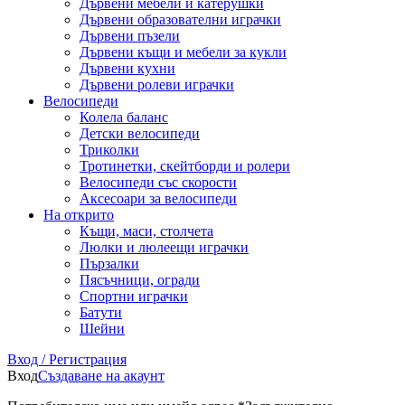
Дървени мебели и катерушки
Дървени образователни играчки
Дървени пъзели
Дървени къщи и мебели за кукли
Дървени кухни
Дървени ролеви играчки
Велосипеди
Колела баланс
Детски велосипеди
Триколки
Тротинетки, скейтборди и ролери
Велосипеди със скорости
Аксесоари за велосипеди
На открито
Къщи, маси, столчета
Люлки и люлеещи играчки
Пързалки
Пясъчници, огради
Спортни играчки
Батути
Шейни
Вход / Регистрация
Вход
Създаване на акаунт