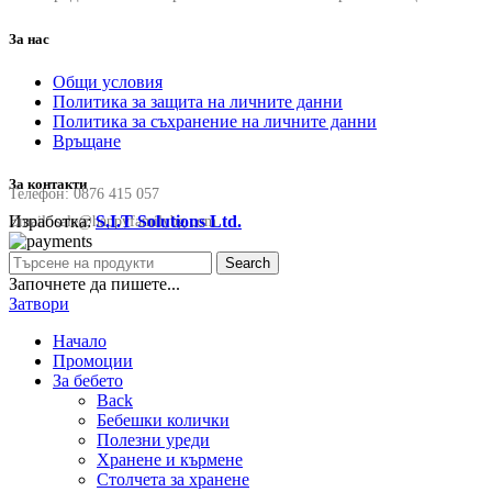
За нас
Общи условия
Политика за защита на личните данни
Политика за съхранение на личните данни
Връщане
За контакти
Телефон:
0876 415 057
Изработка:
S.I.T Solutions Ltd.
Email:
sale@happyfamilybg.com
Search
Започнете да пишете...
Затвори
Начало
Промоции
За бебето
Back
Бебешки колички
Полезни уреди
Хранене и кърмене
Столчета за хранене