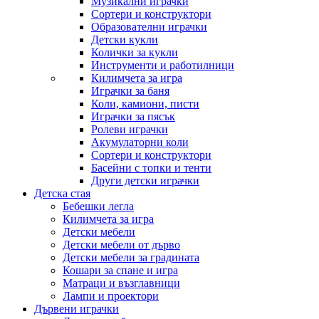
Музикални играчки
Сортери и конструктори
Образователни играчки
Детски кукли
Колички за кукли
Инструменти и работилници
Килимчета за игра
Играчки за баня
Коли, камиони, писти
Играчки за пясък
Ролеви играчки
Акумулаторни коли
Сортери и конструктори
Басейни с топки и тенти
Други детски играчки
Детска стая
Бебешки легла
Килимчета за игра
Детски мебели
Детски мебели от дърво
Детски мебели за градината
Кошари за спане и игра
Матраци и възглавници
Лампи и проектори
Дървени играчки