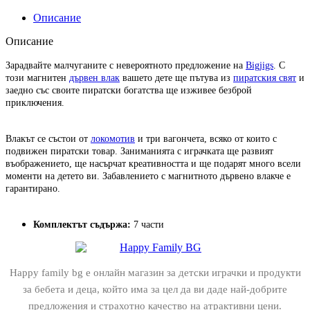
Описание
Описание
Зарадвайте малчуганите с невероятното предложение на
Bigjigs
. С
този магнитен
дървен влак
вашето дете ще пътува из
пиратския свят
и
заедно със своите пиратски богатства ще изживее безброй
приключения.
Влакът се състои от
локомотив
и три вагончета, всяко от които с
подвижен пиратски товар. Заниманията с играчката ще развият
въображението, ще насърчат креативността и ще подарят много всели
моменти на детето ви. Забавлението с магнитното дървено влакче е
гарантирано.
Комплектът съдържа:
7 части
Happy family bg е онлайн магазин за детски играчки и продукти
за бебета и деца, който има за цел да ви даде най-добрите
предложения и страхотно качество на атрактивни цени.