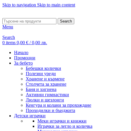
Skip to navigation
Skip to main content
ADD ANYTHING HERE OR JUST REMOVE IT…
Search
Menu
Search
0
items
0,00
€
/ 0,00 лв.
Начало
Промоции
За бебето
Бебешки колички
Полезни уреди
Хранене и кърмене
Столчета за хранене
Баня и хигиена
Активни гимнастики
Люлки и шезлонги
Кенгура и колани за прохождане
Проходилки и бънджита
Детски играчки
Меки играчки и книжки
Играчки за легло и количка