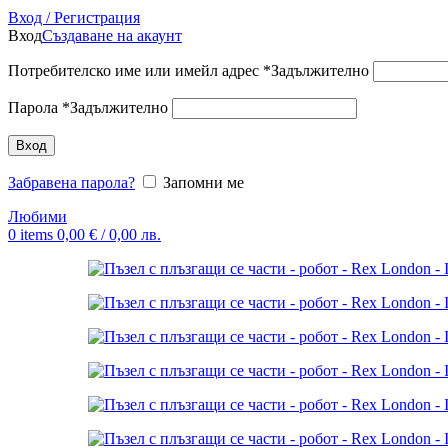
Вход / Регистрация
Вход
Създаване на акаунт
Потребителско име или имейл адрес
*
Задължително
Парола
*
Задължително
Вход
Забравена парола?
Запомни ме
Любими
0
items
0,00
€
/ 0,00 лв.