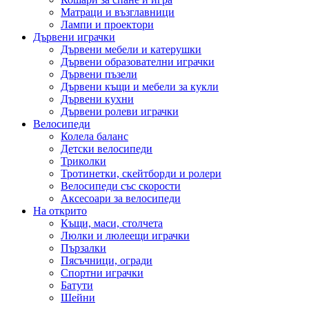
Матраци и възглавници
Лампи и проектори
Дървени играчки
Дървени мебели и катерушки
Дървени образователни играчки
Дървени пъзели
Дървени къщи и мебели за кукли
Дървени кухни
Дървени ролеви играчки
Велосипеди
Колела баланс
Детски велосипеди
Триколки
Тротинетки, скейтборди и ролери
Велосипеди със скорости
Аксесоари за велосипеди
На открито
Къщи, маси, столчета
Люлки и люлеещи играчки
Пързалки
Пясъчници, огради
Спортни играчки
Батути
Шейни