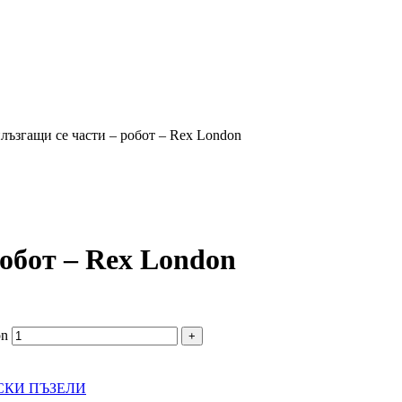
плъзгащи се части – робот – Rex London
робот – Rex London
on
СКИ ПЪЗЕЛИ