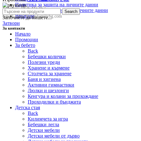
Политика за защита на личните данни
Телефон:
0876 415 057
Политика за съхранение на личните данни
Search
Връщане
Email:
sale@happyfamilybg.com
Започнете да пишете...
Затвори
За контакти
Начало
Промоции
За бебето
Back
Бебешки колички
Полезни уреди
Хранене и кърмене
Столчета за хранене
Баня и хигиена
Активни гимнастики
Люлки и шезлонги
Кенгура и колани за прохождане
Проходилки и бънджита
Детска стая
Back
Килимчета за игра
Бебешки легла
Детски мебели
Детски мебели от дърво