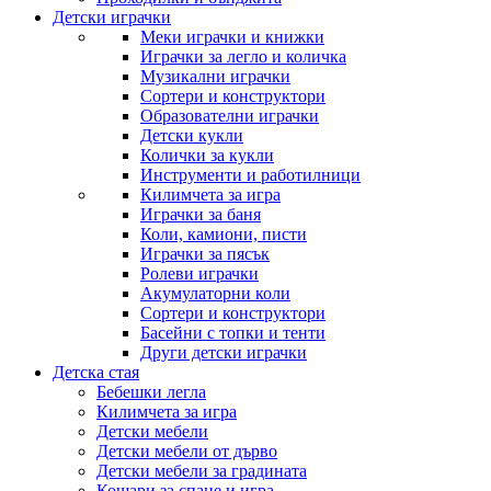
Детски играчки
Меки играчки и книжки
Играчки за легло и количка
Музикални играчки
Сортери и конструктори
Образователни играчки
Детски кукли
Колички за кукли
Инструменти и работилници
Килимчета за игра
Играчки за баня
Коли, камиони, писти
Играчки за пясък
Ролеви играчки
Акумулаторни коли
Сортери и конструктори
Басейни с топки и тенти
Други детски играчки
Детска стая
Бебешки легла
Килимчета за игра
Детски мебели
Детски мебели от дърво
Детски мебели за градината
Кошари за спане и игра