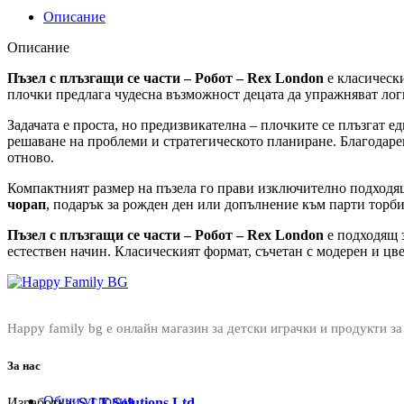
Описание
Описание
Пъзел с плъзгащи се части – Робот – Rex London
е класически
плочки предлага чудесна възможност децата да упражняват лог
Задачата е проста, но предизвикателна – плочките се плъзгат 
решаване на проблеми и стратегическото планиране. Благодарен
отново.
Компактният размер на пъзела го прави изключително подходя
чорап
, подарък за рожден ден или допълнение към парти торб
Пъзел с плъзгащи се части – Робот – Rex London
е подходящ з
естествен начин. Класическият формат, съчетан с модерен и цв
Happy family bg е онлайн магазин за детски играчки и продукти за
За нас
Общи условия
Изработка:
S.I.T Solutions Ltd.