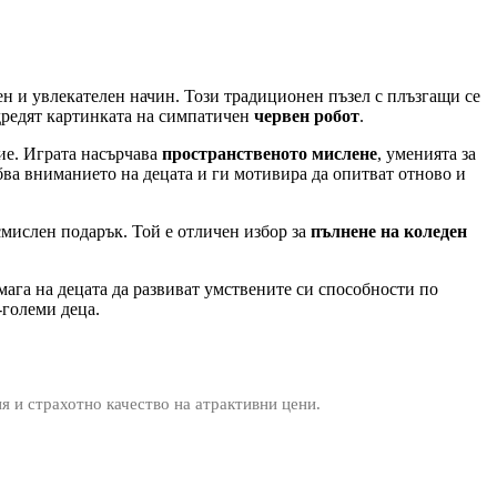
ен и увлекателен начин. Този традиционен пъзел с плъзгащи се
одредят картинката на симпатичен
червен робот
.
ние. Играта насърчава
пространственото мислене
, уменията за
бва вниманието на децата и ги мотивира да опитват отново и
 смислен подарък. Той е отличен избор за
пълнене на коледен
мага на децата да развиват умствените си способности по
-големи деца.
ия и страхотно качество на атрактивни цени.