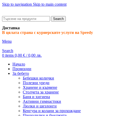
Skip to navigation
Skip to main content
ADD ANYTHING HERE OR JUST REMOVE IT…
Search
Доставка
В цялата страна с куриерските услуги на Speedy
Menu
Search
0
items
0,00
€
/ 0,00 лв.
Начало
Промоции
За бебето
Бебешки колички
Полезни уреди
Хранене и кърмене
Столчета за хранене
Баня и хигиена
Активни гимнастики
Люлки и шезлонги
Кенгура и колани за прохождане
Проходилки и бънджита