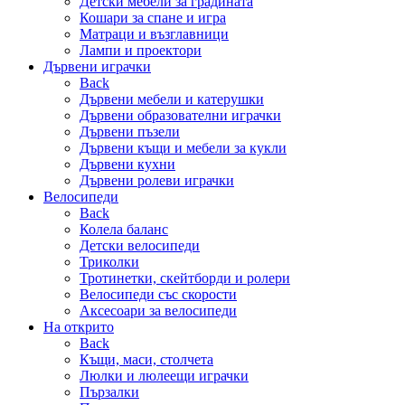
Детски мебели за градината
Кошари за спане и игра
Матраци и възглавници
Лампи и проектори
Дървени играчки
Back
Дървени мебели и катерушки
Дървени образователни играчки
Дървени пъзели
Дървени къщи и мебели за кукли
Дървени кухни
Дървени ролеви играчки
Велосипеди
Back
Колела баланс
Детски велосипеди
Триколки
Тротинетки, скейтборди и ролери
Велосипеди със скорости
Аксесоари за велосипеди
На открито
Back
Къщи, маси, столчета
Люлки и люлеещи играчки
Пързалки