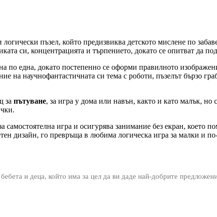
 логически пъзел, който предизвиква детското мислене по забав
иката си, концентрацията и търпението, докато се опитват да п
една по една, докато постепенно се оформи правилното изображе
ие на научнофантастичната си тема с роботи, пъзелът бързо гра
щ за
пътуване
, за игра у дома или навън, както и като малък, но
ички.
а самостоятелна игра и осигурява занимание без екран, което по
етен дизайн, го превръща в любима логическа игра за малки и по
 бебета и деца, който има за цел да ви даде най-добрите предложен