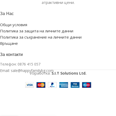
атрактивни цени.
За Нас
Общи условия
Политика за защита на личните данни
Политика за съхранение на личните данни
Връщане
За контакти
Телефон:
0876 415 057
Email:
sale@happyfamilybg.com
Изработка:
S.I.T Solutions Ltd.
CK