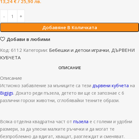
13,24
€
/ 25,90 лв.
Добавяне В Количката
Добави в любими
Код:
6112
Категории:
Бебешки и детски играчки
,
ДЪРВЕНИ
КУБЧЕТА
ОПИСАНИЕ
Описание
Истиснко забавление за мъниците са тези
дървени кубчета
на
Bigjigs
. Докато реди пъзела, детето ви ще се запознае с 6
различни горски животни, сглобявайки техните образи.
Всяка отделна квадратна част от
пъзела
е с големи и удобни
размери, за да улесни малките ръчички и да могат те
безпроблемно да вдигат, хващат, разглеждат и сменяват.