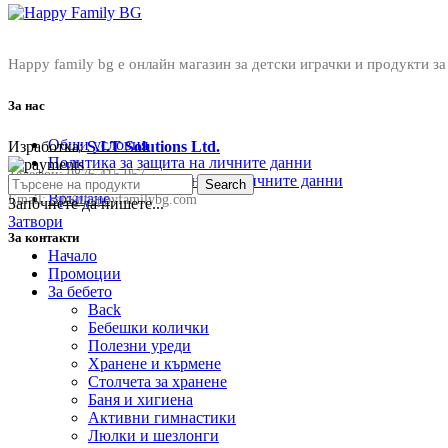
Happy family bg е онлайн магазин за детски играчки и продукти за
За нас
Общи условия
Изработка:
S.I.T Solutions Ltd.
Политика за защита на личните данни
Телефон:
0876 415 057
Политика за съхранение на личните данни
Search
Връщане
Email:
sale@happyfamilybg.com
Започнете да пишете...
Затвори
За контакти
Начало
Промоции
За бебето
Back
Бебешки колички
Полезни уреди
Хранене и кърмене
Столчета за хранене
Баня и хигиена
Активни гимнастики
Люлки и шезлонги