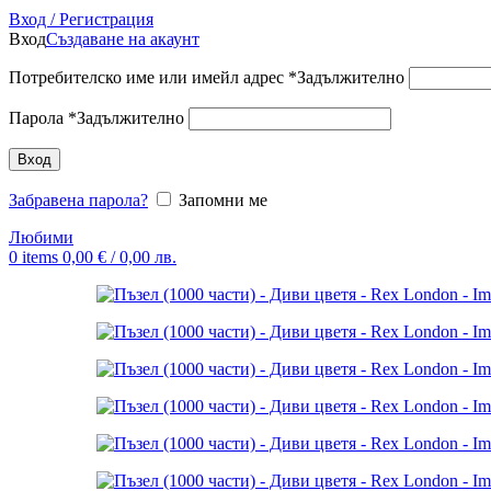
Вход / Регистрация
Вход
Създаване на акаунт
Потребителско име или имейл адрес
*
Задължително
Парола
*
Задължително
Вход
Забравена парола?
Запомни ме
Любими
0
items
0,00
€
/ 0,00 лв.