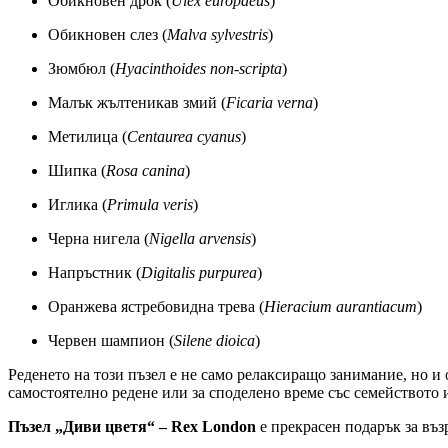
Обикновен дрок (
Ulex europaeus
)
Обикновен слез (
Malva sylvestris
)
Зюмбюл (
Hyacinthoides non-scripta
)
Малък жълтеникав змий (
Ficaria verna
)
Метилица (
Centaurea cyanus
)
Шипка (
Rosa canina
)
Иглика (
Primula veris
)
Черна нигела (
Nigella arvensis
)
Напръстник (
Digitalis purpurea
)
Оранжева ястребовидна трева (
Hieracium aurantiacum
)
Червен шампион (
Silene dioica
)
Реденето на този пъзел е не само релаксиращо занимание, но и
самостоятелно редене или за споделено време със семейството 
Пъзел „Диви цветя“ – Rex London
е прекрасен подарък за въз