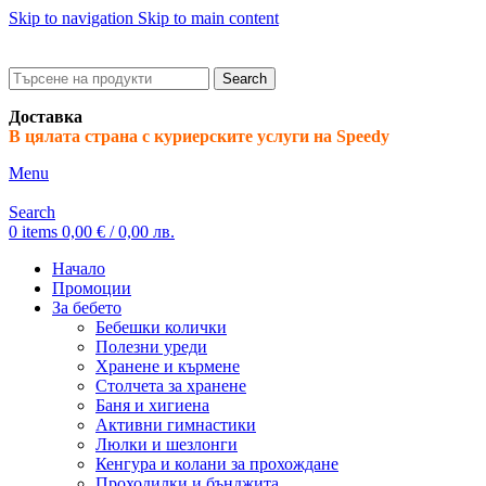
Skip to navigation
Skip to main content
ADD ANYTHING HERE OR JUST REMOVE IT…
Search
Доставка
В цялата страна с куриерските услуги на Speedy
Menu
Search
0
items
0,00
€
/ 0,00 лв.
Начало
Промоции
За бебето
Бебешки колички
Полезни уреди
Хранене и кърмене
Столчета за хранене
Баня и хигиена
Активни гимнастики
Люлки и шезлонги
Кенгура и колани за прохождане
Проходилки и бънджита