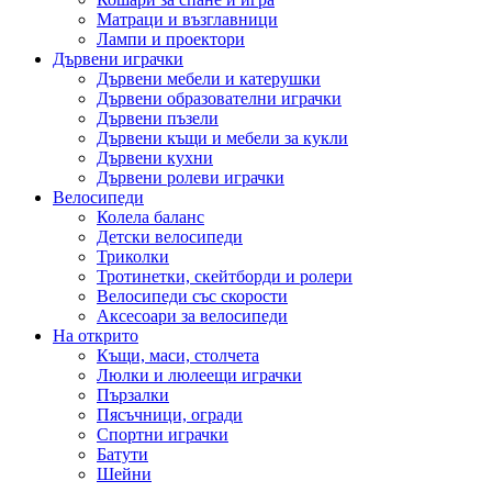
Матраци и възглавници
Лампи и проектори
Дървени играчки
Дървени мебели и катерушки
Дървени образователни играчки
Дървени пъзели
Дървени къщи и мебели за кукли
Дървени кухни
Дървени ролеви играчки
Велосипеди
Колела баланс
Детски велосипеди
Триколки
Тротинетки, скейтборди и ролери
Велосипеди със скорости
Аксесоари за велосипеди
На открито
Къщи, маси, столчета
Люлки и люлеещи играчки
Пързалки
Пясъчници, огради
Спортни играчки
Батути
Шейни