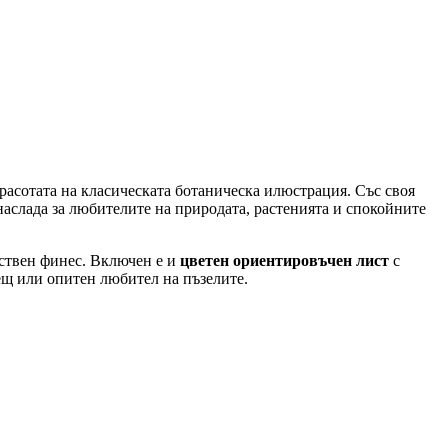
красотата на класическата ботаническа илюстрация. Със своя
наслада за любителите на природата, растенията и спокойните
ествен финес. Включен е и
цветен ориентировъчен лист
с
ещ или опитен любител на пъзелите.