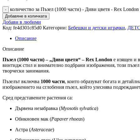
количество за Пъзел (1000 части) - Диви цветя - Rex London
Добавяне в количката
Добави в любими
Код:
fe4d301c85d0
Категории:
Бебешки и детски играчки
,
ДЕТ
Описание
Описание
Пъзел (1000 части) – „Диви цветя“ – Rex London
е изящен и в
винтидж стил и внимателно подбрани изображения, този пъзел 
творчески занимания.
Пъзелът включва
1000 части
, които образуват богата и детайл
изображението на сглобения пъзел, който улеснява подреждане
Сред представените растения са:
Дървена незабравка (
Myosotis sylvatica
)
Обикновен мак (
Papaver rhoeas
)
Астра (
Asteraceae
)