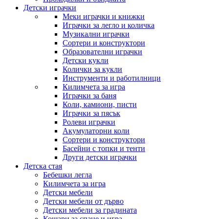
Детски играчки
Меки играчки и книжки
Играчки за легло и количка
Музикални играчки
Сортери и конструктори
Образователни играчки
Детски кукли
Колички за кукли
Инструменти и работилници
Килимчета за игра
Играчки за баня
Коли, камиони, писти
Играчки за пясък
Ролеви играчки
Акумулаторни коли
Сортери и конструктори
Басейни с топки и тенти
Други детски играчки
Детска стая
Бебешки легла
Килимчета за игра
Детски мебели
Детски мебели от дърво
Детски мебели за градината
Кошари за спане и игра