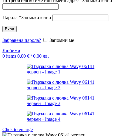
Потребителско име или имейл адрес
*
Задължително
Парола
*
Задължително
Вход
Забравена парола?
Запомни ме
Любими
0
items
0,00
€
/ 0,00 лв.
Click to enlarge