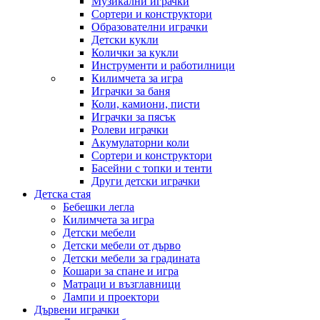
Музикални играчки
Сортери и конструктори
Образователни играчки
Детски кукли
Колички за кукли
Инструменти и работилници
Килимчета за игра
Играчки за баня
Коли, камиони, писти
Играчки за пясък
Ролеви играчки
Акумулаторни коли
Сортери и конструктори
Басейни с топки и тенти
Други детски играчки
Детска стая
Бебешки легла
Килимчета за игра
Детски мебели
Детски мебели от дърво
Детски мебели за градината
Кошари за спане и игра
Матраци и възглавници
Лампи и проектори
Дървени играчки