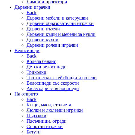
Лампи и проектори
Дървени играчки
Back
Дървени мебели и катерушки
Дървени образователни играчки
Дървени пъзели
Дървени къщи и мебели за кукли
Дървени кухни
Дървени ролеви играчки
Велосипеди
Back
Колела баланс
Детски велосипеди
Триколки
Тротинетки, скейтборди и ролери
Велосипеди със скорости
Аксесоари за велосипеди
На открито
Back
Къщи, маси, столчета
Люлки и люлеещи играчки
Пързалки
Пясъчници, огради
Спортни играчки
Батути