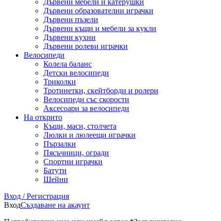
Дървени мебели и катерушки
Дървени образователни играчки
Дървени пъзели
Дървени къщи и мебели за кукли
Дървени кухни
Дървени ролеви играчки
Велосипеди
Колела баланс
Детски велосипеди
Триколки
Тротинетки, скейтборди и ролери
Велосипеди със скорости
Аксесоари за велосипеди
На открито
Къщи, маси, столчета
Люлки и люлеещи играчки
Пързалки
Пясъчници, огради
Спортни играчки
Батути
Шейни
Вход / Регистрация
Вход
Създаване на акаунт