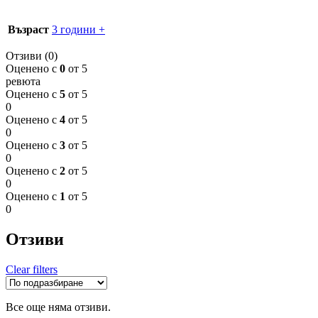
Възраст
3 години +
Отзиви (0)
Оценено с
0
от 5
ревюта
Оценено с
5
от 5
0
Оценено с
4
от 5
0
Оценено с
3
от 5
0
Оценено с
2
от 5
0
Оценено с
1
от 5
0
Отзиви
Clear filters
Все още няма отзиви.