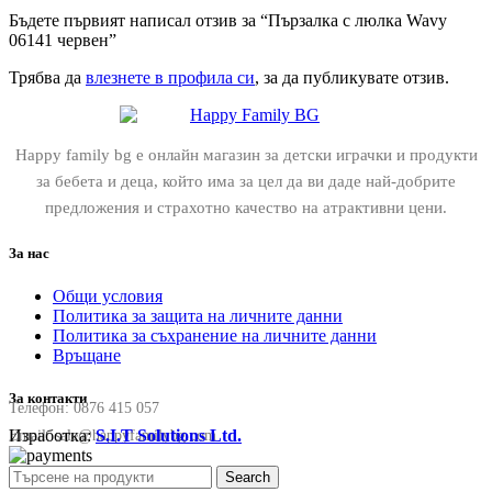
Бъдете първият написал отзив за “Пързалка с люлка Wavy
06141 червен”
Трябва да
влезнете в профила си
, за да публикувате отзив.
Happy family bg е онлайн магазин за детски играчки и продукти
за бебета и деца, който има за цел да ви даде най-добрите
предложения и страхотно качество на атрактивни цени.
За нас
Общи условия
Политика за защита на личните данни
Политика за съхранение на личните данни
Връщане
За контакти
Телефон:
0876 415 057
Изработка:
S.I.T Solutions Ltd.
Email:
sale@happyfamilybg.com
Search