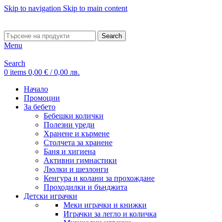
Skip to navigation
Skip to main content
ADD ANYTHING HERE OR JUST REMOVE IT…
Search
Menu
Search
0
items
0,00
€
/ 0,00 лв.
Начало
Промоции
За бебето
Бебешки колички
Полезни уреди
Хранене и кърмене
Столчета за хранене
Баня и хигиена
Активни гимнастики
Люлки и шезлонги
Кенгура и колани за прохождане
Проходилки и бънджита
Детски играчки
Меки играчки и книжки
Играчки за легло и количка