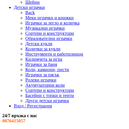
Шейни
Детски играчки
Back
Меки играчки и книжки
Играчки за легло и количка
Музикални играчки
Сортери и конструктори
Образователни играчки
Детски кукли
Колички за кукли
Инструменти и работилници
Килимчета за игра
Играчки за баня
Коли, камиони, писти
Играчки за пясък
Ролеви играчки
Акумулаторни коли
Сортери и конструктори
Басейни с топки и тенти
Други детски играчки
Вход / Регистрация
24/7 връзка с нас
0876415057