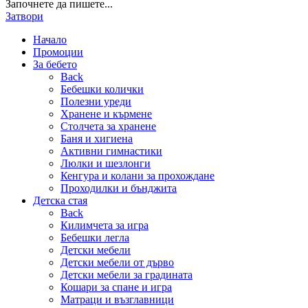
Започнете да пишете...
Затвори
Начало
Промоции
За бебето
Back
Бебешки колички
Полезни уреди
Хранене и кърмене
Столчета за хранене
Баня и хигиена
Активни гимнастики
Люлки и шезлонги
Кенгура и колани за прохождане
Проходилки и бънджита
Детска стая
Back
Килимчета за игра
Бебешки легла
Детски мебели
Детски мебели от дърво
Детски мебели за градината
Кошари за спане и игра
Матраци и възглавници