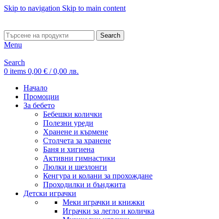
Skip to navigation
Skip to main content
ADD ANYTHING HERE OR JUST REMOVE IT…
Search
Menu
Search
0
items
0,00
€
/ 0,00 лв.
Начало
Промоции
За бебето
Бебешки колички
Полезни уреди
Хранене и кърмене
Столчета за хранене
Баня и хигиена
Активни гимнастики
Люлки и шезлонги
Кенгура и колани за прохождане
Проходилки и бънджита
Детски играчки
Меки играчки и книжки
Играчки за легло и количка