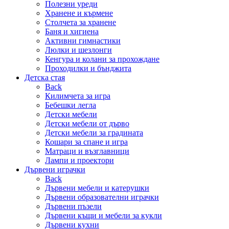
Полезни уреди
Хранене и кърмене
Столчета за хранене
Баня и хигиена
Активни гимнастики
Люлки и шезлонги
Кенгура и колани за прохождане
Проходилки и бънджита
Детска стая
Back
Килимчета за игра
Бебешки легла
Детски мебели
Детски мебели от дърво
Детски мебели за градината
Кошари за спане и игра
Матраци и възглавници
Лампи и проектори
Дървени играчки
Back
Дървени мебели и катерушки
Дървени образователни играчки
Дървени пъзели
Дървени къщи и мебели за кукли
Дървени кухни