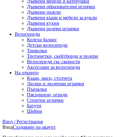
Дървени мебели и катерушки
Дървени образователни играчки
Дървени пъзели
Дървени къщи и мебели за кукли
Дървени кухни
Дървени ролеви играчки
Велосипеди
Колела баланс
Детски велосипеди
Триколки
Тротинетки, скейтборди и ролери
Велосипеди със скорости
Аксесоари за велосипеди
На открито
Къщи, маси, столчета
Люлки и люлеещи играчки
Пързалки
Пясъчници, огради
Спортни играчки
Батути
Шейни
Вход / Регистрация
Вход
Създаване на акаунт