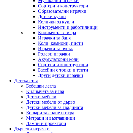
Музикални играчки
Сортери и конструктори
Образователни играчки
Детски кукли
Колички за кукли
Инструменти и работилници
Килимчета за игра
Играчки за баня
Коли, камиони, писти
Играчки за пясък
Ролеви играчки
Акумулаторни коли
Сортери и конструктори
Басейни с топки и тенти
Други детски играчки
Детска стая
Бебешки легла
Килимчета за игра
Детски мебели
Детски мебели от дърво
Детски мебели за градината
Кошари за спане и игра
Матраци и възглавници
Лампи и проектори
Дървени играчки