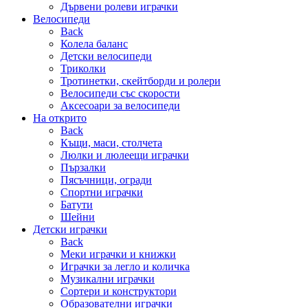
Дървени ролеви играчки
Велосипеди
Back
Колела баланс
Детски велосипеди
Триколки
Тротинетки, скейтборди и ролери
Велосипеди със скорости
Аксесоари за велосипеди
На открито
Back
Къщи, маси, столчета
Люлки и люлеещи играчки
Пързалки
Пясъчници, огради
Спортни играчки
Батути
Шейни
Детски играчки
Back
Меки играчки и книжки
Играчки за легло и количка
Музикални играчки
Сортери и конструктори
Образователни играчки