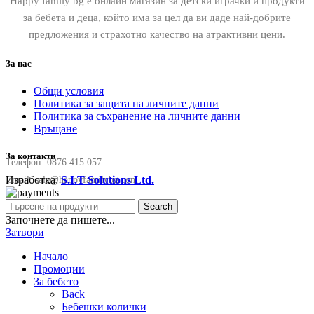
Happy family bg е онлайн магазин за детски играчки и продукти
за бебета и деца, който има за цел да ви даде най-добрите
предложения и страхотно качество на атрактивни цени.
За нас
Общи условия
Политика за защита на личните данни
Политика за съхранение на личните данни
Връщане
За контакти
Телефон:
0876 415 057
Изработка:
S.I.T Solutions Ltd.
Email:
sale@happyfamilybg.com
Search
Започнете да пишете...
Затвори
Начало
Промоции
За бебето
Back
Бебешки колички