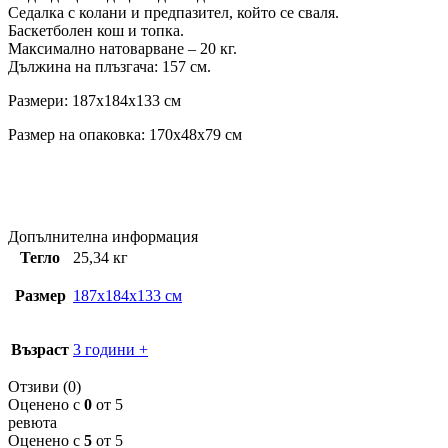
Седалка с колани и предпазител, който се сваля.
Баскетболен кош и топка.
Максимално натоварване – 20 кг.
Дължина на плъзгача: 157 см.
Размери: 187x184x133 см
Размер на опаковка: 170x48x79 см
Допълнителна информация
Тегло
25,34 кг
Размер
187x184x133 см
Възраст
3 години +
Отзиви (0)
Оценено с
0
от 5
ревюта
Оценено с
5
от 5