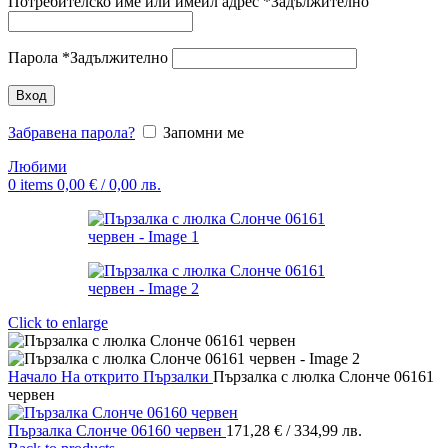
Потребителско име или имейл адрес
*
Задължително
Парола
*
Задължително
Вход
Забравена парола?
Запомни ме
Любими
0
items
0,00
€
/ 0,00 лв.
Click to enlarge
Начало
На открито
Пързалки
Пързалка с люлка Слонче 06161
червен
Пързалка Слонче 06160 червен
171,28
€
/ 334,99 лв.