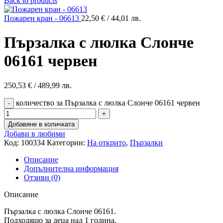
Back to products
Пожарен кран - 06613
22,50
€
/ 44,01 лв.
Пързалка с люлка Слонче
06161 червен
250,53
€
/ 489,99 лв.
количество за Пързалка с люлка Слонче 06161 червен
Добавяне в количката
Добави в любими
Код:
100334
Категории:
На открито
,
Пързалки
Описание
Допълнителна информация
Отзиви (0)
Описание
Пързалка с люлка Слонче 06161.
Подходящо за деца над 1 година.