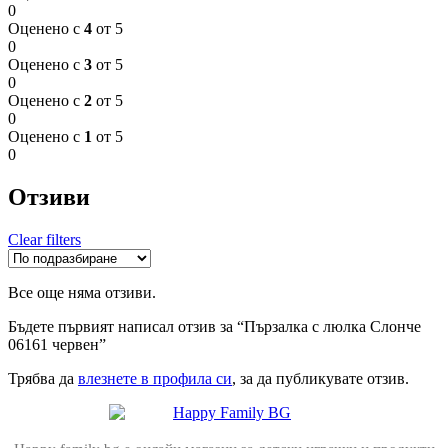
0
Оценено с
4
от 5
0
Оценено с
3
от 5
0
Оценено с
2
от 5
0
Оценено с
1
от 5
0
Отзиви
Clear filters
Все още няма отзиви.
Бъдете първият написал отзив за “Пързалка с люлка Слонче
06161 червен”
Трябва да
влезнете в профила си
, за да публикувате отзив.