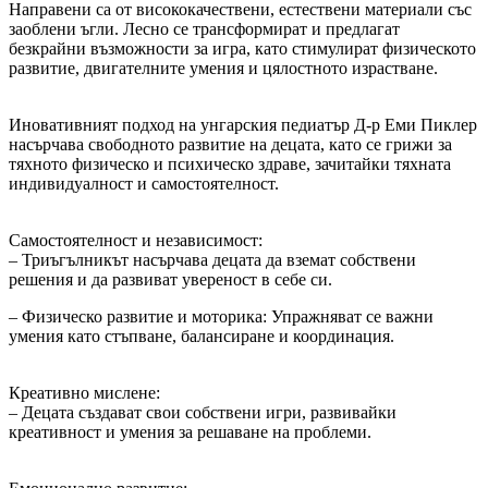
Направени са от висококачествени, естествени материали със
заоблени ъгли. Лесно се трансформират и предлагат
безкрайни възможности за игра, като стимулират физическото
развитие, двигателните умения и цялостното израстване.
Иновативният подход на унгарския педиатър Д-р Еми Пиклер
насърчава свободното развитие на децата, като се грижи за
тяхното физическо и психическо здраве, зачитайки тяхната
индивидуалност и самостоятелност.
Самостоятелност и независимост:
– Триъгълникът насърчава децата да вземат собствени
решения и да развиват увереност в себе си.
– Физическо развитие и моторика: Упражняват се важни
умения като стъпване, балансиране и координация.
Креативно мислене:
– Децата създават свои собствени игри, развивайки
креативност и умения за решаване на проблеми.