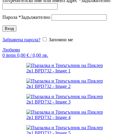
Потребителско име или имейл адрес
*
Задължително
Парола
*
Задължително
Вход
Забравена парола?
Запомни ме
Любими
0
items
0,00
€
/ 0,00 лв.