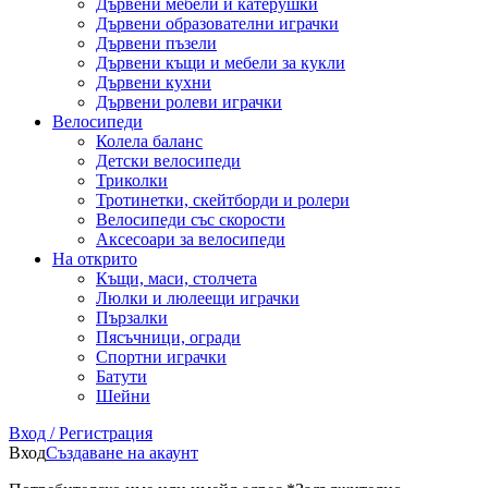
Дървени мебели и катерушки
Дървени образователни играчки
Дървени пъзели
Дървени къщи и мебели за кукли
Дървени кухни
Дървени ролеви играчки
Велосипеди
Колела баланс
Детски велосипеди
Триколки
Тротинетки, скейтборди и ролери
Велосипеди със скорости
Аксесоари за велосипеди
На открито
Къщи, маси, столчета
Люлки и люлеещи играчки
Пързалки
Пясъчници, огради
Спортни играчки
Батути
Шейни
Вход / Регистрация
Вход
Създаване на акаунт