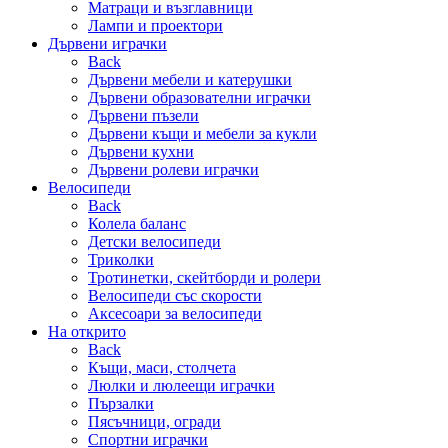
Матраци и възглавници
Лампи и проектори
Дървени играчки
Back
Дървени мебели и катерушки
Дървени образователни играчки
Дървени пъзели
Дървени къщи и мебели за кукли
Дървени кухни
Дървени ролеви играчки
Велосипеди
Back
Колела баланс
Детски велосипеди
Триколки
Тротинетки, скейтборди и ролери
Велосипеди със скорости
Аксесоари за велосипеди
На открито
Back
Къщи, маси, столчета
Люлки и люлеещи играчки
Пързалки
Пясъчници, огради
Спортни играчки