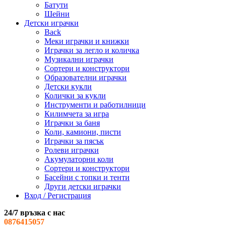
Батути
Шейни
Детски играчки
Back
Меки играчки и книжки
Играчки за легло и количка
Музикални играчки
Сортери и конструктори
Образователни играчки
Детски кукли
Колички за кукли
Инструменти и работилници
Килимчета за игра
Играчки за баня
Коли, камиони, писти
Играчки за пясък
Ролеви играчки
Акумулаторни коли
Сортери и конструктори
Басейни с топки и тенти
Други детски играчки
Вход / Регистрация
24/7 връзка с нас
0876415057