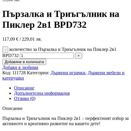
Пързалка и Триъгълник на
Пиклер 2в1 BPD732
117,09
€
/ 229,01 лв.
количество за Пързалка и Триъгълник на Пиклер 2в1
BPD732
Добавяне в количката
Добави в любими
Код:
111728
Категории:
Дървени играчки
,
Дървени мебели и
катерушки
Описание
Допълнителна информация
Отзиви (0)
Описание
Пързалка и Триъгълник на Пиклер 2в1 – перфектният избор за
активното и креативно развитие на вашето дете!