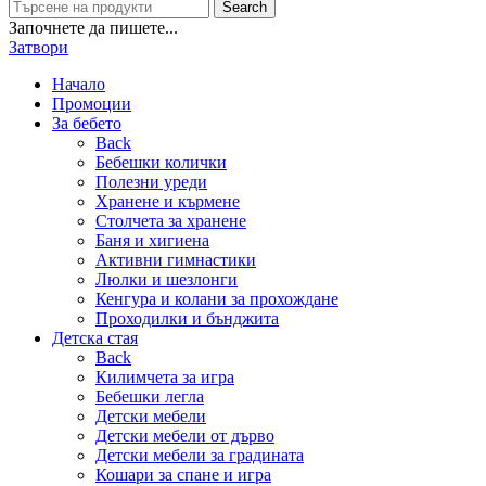
Search
Започнете да пишете...
Затвори
Начало
Промоции
За бебето
Back
Бебешки колички
Полезни уреди
Хранене и кърмене
Столчета за хранене
Баня и хигиена
Активни гимнастики
Люлки и шезлонги
Кенгура и колани за прохождане
Проходилки и бънджита
Детска стая
Back
Килимчета за игра
Бебешки легла
Детски мебели
Детски мебели от дърво
Детски мебели за градината
Кошари за спане и игра