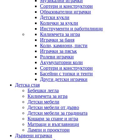
Музикални играчки
Сортери и конструктори
Образователни играчки
Детски кукли
Колички за кукли
Инструменти и работилници
Килимчета за игра
Играчки за баня
Коли, камиони, писти
Играчки за пясък
Ролеви играчки
Акумулаторни коли
Сортери и конструктори
Басейни с топки и тенти
Други детски играчки
Детска стая
Бебешки легла
Килимчета за игра
Детски мебели
Детски мебели от дърво
Детски мебели за градината
Кошари за спане и игра
Матраци и възглавници
Лампи и проектори
Дървени играчки