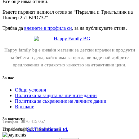
Все още няма отзиви.
Бъдете първият написал отзив за “Пързалка и Триъгълник на
Пиклер 2в1 BPD732”
Трябва да
влезнете в профила си
, за да публикувате отзив.
Happy family bg е онлайн магазин за детски играчки и продукти
за бебета и деца, който има за цел да ви даде най-добрите
предложения и страхотно качество на атрактивни цени.
За нас
Общи условия
Политика за защита на личните данни
Политика за съхранение на личните данни
Връщане
За контакти
Телефон:
0876 415 057
Изработка:
S.I.T Solutions Ltd.
Email:
sale@happyfamilybg.com