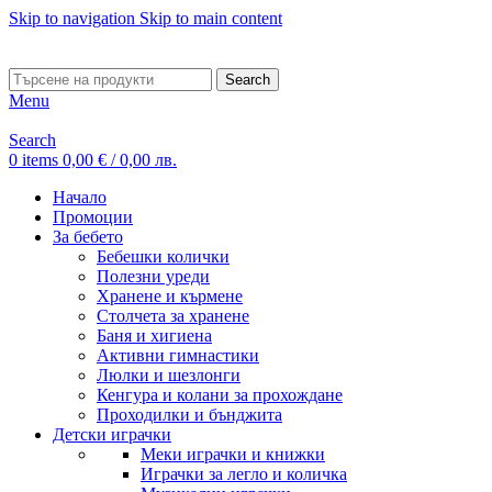
Skip to navigation
Skip to main content
ADD ANYTHING HERE OR JUST REMOVE IT…
Search
Menu
Search
0
items
0,00
€
/ 0,00 лв.
Начало
Промоции
За бебето
Бебешки колички
Полезни уреди
Хранене и кърмене
Столчета за хранене
Баня и хигиена
Активни гимнастики
Люлки и шезлонги
Кенгура и колани за прохождане
Проходилки и бънджита
Детски играчки
Меки играчки и книжки
Играчки за легло и количка