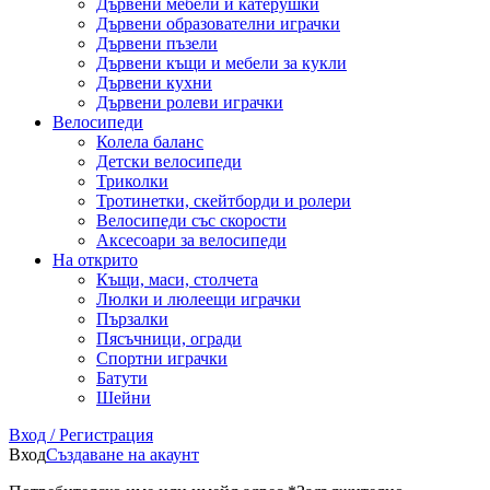
Дървени мебели и катерушки
Дървени образователни играчки
Дървени пъзели
Дървени къщи и мебели за кукли
Дървени кухни
Дървени ролеви играчки
Велосипеди
Колела баланс
Детски велосипеди
Триколки
Тротинетки, скейтборди и ролери
Велосипеди със скорости
Аксесоари за велосипеди
На открито
Къщи, маси, столчета
Люлки и люлеещи играчки
Пързалки
Пясъчници, огради
Спортни играчки
Батути
Шейни
Вход / Регистрация
Вход
Създаване на акаунт