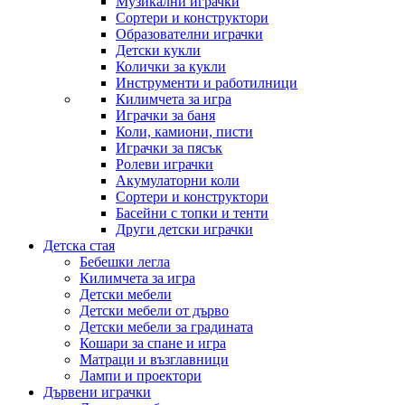
Музикални играчки
Сортери и конструктори
Образователни играчки
Детски кукли
Колички за кукли
Инструменти и работилници
Килимчета за игра
Играчки за баня
Коли, камиони, писти
Играчки за пясък
Ролеви играчки
Акумулаторни коли
Сортери и конструктори
Басейни с топки и тенти
Други детски играчки
Детска стая
Бебешки легла
Килимчета за игра
Детски мебели
Детски мебели от дърво
Детски мебели за градината
Кошари за спане и игра
Матраци и възглавници
Лампи и проектори
Дървени играчки