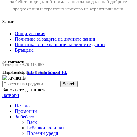
за бебета и деца, който има за цел да ви даде най-добрите
предложения и страхотно качество на атрактивни цени.
За нас
Общи условия
Политика за защита на личните данни
Политика за съхранение на личните данни
Връщане
За контакти
Телефон:
0876 415 057
Изработка:
S.I.T Solutions Ltd.
Email:
sale@happyfamilybg.com
Search
Започнете да пишете...
Затвори
Начало
Промоции
За бебето
Back
Бебешки колички
Полезни уреди