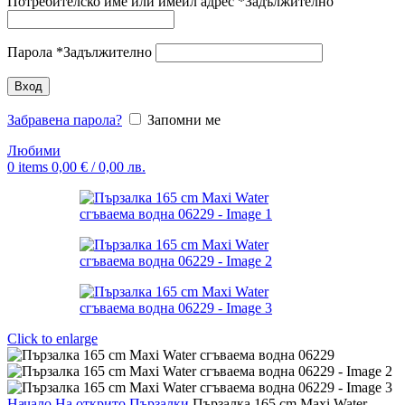
Потребителско име или имейл адрес
*
Задължително
Парола
*
Задължително
Вход
Забравена парола?
Запомни ме
Любими
0
items
0,00
€
/ 0,00 лв.
Click to enlarge
Начало
На открито
Пързалки
Пързалка 165 cm Maxi Water