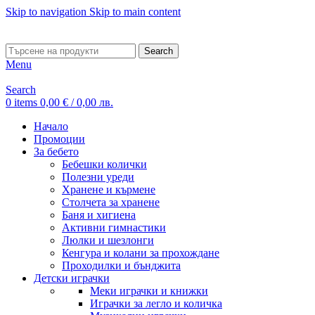
Skip to navigation
Skip to main content
ADD ANYTHING HERE OR JUST REMOVE IT…
Search
Menu
Search
0
items
0,00
€
/ 0,00 лв.
Начало
Промоции
За бебето
Бебешки колички
Полезни уреди
Хранене и кърмене
Столчета за хранене
Баня и хигиена
Активни гимнастики
Люлки и шезлонги
Кенгура и колани за прохождане
Проходилки и бънджита
Детски играчки
Меки играчки и книжки
Играчки за легло и количка