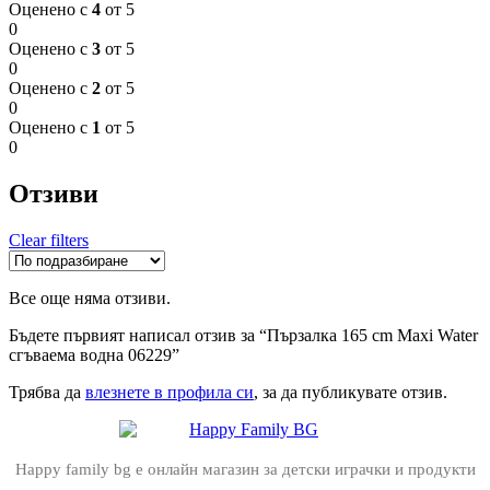
Оценено с
4
от 5
0
Оценено с
3
от 5
0
Оценено с
2
от 5
0
Оценено с
1
от 5
0
Отзиви
Clear filters
Все още няма отзиви.
Бъдете първият написал отзив за “Пързалка 165 cm Maxi Water
сгъваема водна 06229”
Трябва да
влезнете в профила си
, за да публикувате отзив.
Happy family bg е онлайн магазин за детски играчки и продукти