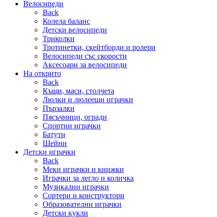
Велосипеди
Back
Колела баланс
Детски велосипеди
Триколки
Тротинетки, скейтборди и ролери
Велосипеди със скорости
Аксесоари за велосипеди
На открито
Back
Къщи, маси, столчета
Люлки и люлеещи играчки
Пързалки
Пясъчници, огради
Спортни играчки
Батути
Шейни
Детски играчки
Back
Меки играчки и книжки
Играчки за легло и количка
Музикални играчки
Сортери и конструктори
Образователни играчки
Детски кукли