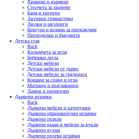
Хранене и кърмене
Столчета за хранене
Баня и хигиена
Активни гимнастики
Люлки и шезлонги
Кенгура и колани за прохождане
Проходилки и бънджита
Детска стая
Back
Килимчета за игра
Бебешки легла
Детски мебели
Детски мебели от дърво
Детски мебели за градината
Кошари за спане и игра
Матраци и възглавници
Лампи и проектори
Дървени играчки
Back
Дървени мебели и катерушки
Дървени образователни играчки
Дървени пъзели
Дървени къщи и мебели за кукли
Дървени кухни
Дървени ролеви играчки