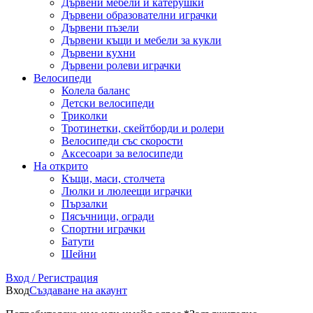
Дървени мебели и катерушки
Дървени образователни играчки
Дървени пъзели
Дървени къщи и мебели за кукли
Дървени кухни
Дървени ролеви играчки
Велосипеди
Колела баланс
Детски велосипеди
Триколки
Тротинетки, скейтборди и ролери
Велосипеди със скорости
Аксесоари за велосипеди
На открито
Къщи, маси, столчета
Люлки и люлеещи играчки
Пързалки
Пясъчници, огради
Спортни играчки
Батути
Шейни
Вход / Регистрация
Вход
Създаване на акаунт