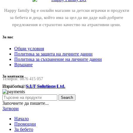
Happy family bg е онлайн магазин за детски играчки и продукти
за бебета и деца, който има за цел да ви даде най-добрите
предложения и страхотно качество на атрактивни цени.
За нас
Общи условия
Политика за защита на личните данни
Политика за съхранение на личните данни
Връщане
За контакти
Телефон:
0876 415 057
Изработка:
S.I.T Solutions Ltd.
Email:
sale@happyfamilybg.com
Search
Започнете да пишете...
Затвори
Начало
Промоции
За бебето