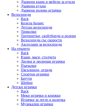
Дървени къщи и мебели за кукли
Дървени кухни
Дървени ролеви играчки
Велосипеди
Back
Колела баланс
Детски велосипеди
Триколки
Тротинетки, скейтборди и ролери
Велосипеди със скорости
Аксесоари за велосипеди
На открито
Back
Къщи, маси, столчета
Люлки и люлеещи играчки
Пързалки
Пясъчници, огради
Спортни играчки
Батути
Шейни
Детски играчки
Back
Меки играчки и книжки
Играчки за легло и количка
Музикални играчки