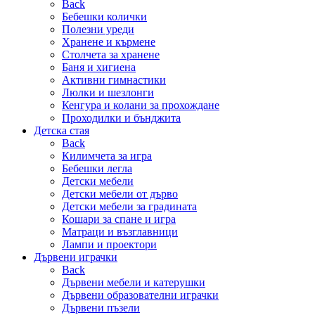
Back
Бебешки колички
Полезни уреди
Хранене и кърмене
Столчета за хранене
Баня и хигиена
Активни гимнастики
Люлки и шезлонги
Кенгура и колани за прохождане
Проходилки и бънджита
Детска стая
Back
Килимчета за игра
Бебешки легла
Детски мебели
Детски мебели от дърво
Детски мебели за градината
Кошари за спане и игра
Матраци и възглавници
Лампи и проектори
Дървени играчки
Back
Дървени мебели и катерушки
Дървени образователни играчки
Дървени пъзели