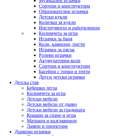
Музикални играчки
Сортери и конструктори
Образователни играчки
Детски кукли
Колички за кукли
Инструменти и работилници
Килимчета за игра
Играчки за баня
Коли, камиони, писти
Играчки за пясък
Ролеви играчки
Акумулаторни коли
Сортери и конструктори
Басейни с топки и тенти
Други детски играчки
Детска стая
Бебешки легла
Килимчета за игра
Детски мебели
Детски мебели от дърво
Детски мебели за градината
Кошари за спане и игра
Матраци и възглавници
Лампи и проектори
Дървени играчки