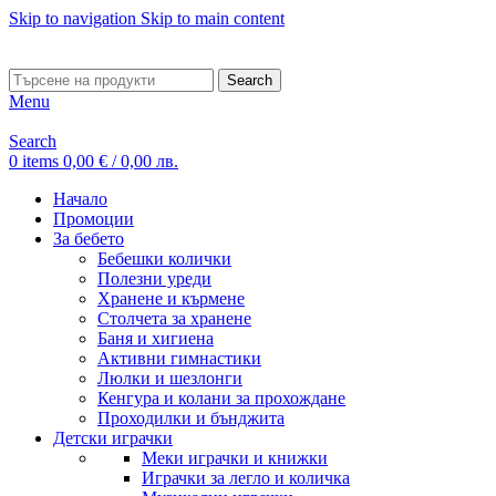
Skip to navigation
Skip to main content
ADD ANYTHING HERE OR JUST REMOVE IT…
Search
Menu
Search
0
items
0,00
€
/ 0,00 лв.
Начало
Промоции
За бебето
Бебешки колички
Полезни уреди
Хранене и кърмене
Столчета за хранене
Баня и хигиена
Активни гимнастики
Люлки и шезлонги
Кенгура и колани за прохождане
Проходилки и бънджита
Детски играчки
Меки играчки и книжки
Играчки за легло и количка