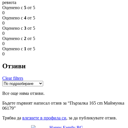
ревюта
Оценено с
5
от 5
0
Оценено с
4
от 5
0
Оценено с
3
от 5
0
Оценено с
2
от 5
0
Оценено с
1
от 5
0
Отзиви
Clear filters
Все още няма отзиви.
Бъдете първият написал отзив за “Пързалка 165 cm Маймунка
06179”
Трябва да
влезнете в профила си
, за да публикувате отзив.