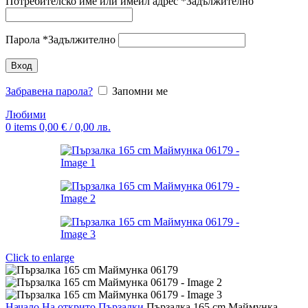
Потребителско име или имейл адрес
*
Задължително
Парола
*
Задължително
Вход
Забравена парола?
Запомни ме
Любими
0
items
0,00
€
/ 0,00 лв.
Click to enlarge
Начало
На открито
Пързалки
Пързалка 165 cm Маймунка