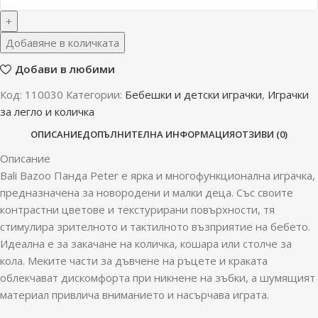
Добавяне в количката
Добави в любими
Код:
110030
Категории:
Бебешки и детски играчки
,
Играчки
за легло и количка
ОПИСАНИЕ
ДОПЪЛНИТЕЛНА ИНФОРМАЦИЯ
ОТЗИВИ (0)
Описание
Bali Bazoo Панда Peter е ярка и многофункционална играчка,
предназначена за новородени и малки деца. Със своите
контрастни цветове и текстурирани повърхности, тя
стимулира зрителното и тактилното възприятие на бебето.
Идеална е за закачане на количка, кошара или столче за
кола. Меките части за дъвчене на ръцете и краката
облекчават дискомфорта при никнене на зъбки, а шумящият
материал привлича вниманието и насърчава играта.