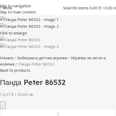
Skip to navigation
Menu
Search
0
items
0,00
€
/ 0,00 л
Skip to main content
Click to enlarge
Начало
Бебешки и детски играчки
Играчки за легло и
количка
Панда Peter 86532
Back to products
Панда Peter 86532
12,27
€
/ 24,00 лв.