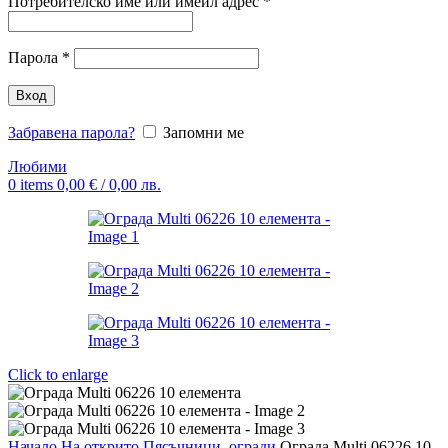
Задължително
Потребителско име или имейл адрес
*
Задължително
Парола
*
Вход
Забравена парола?
Запомни ме
Любими
0
items
0,00
€
/ 0,00 лв.
Click to enlarge
Начало
На открито
Пясъчници, огради
Ограда Multi 06226 10