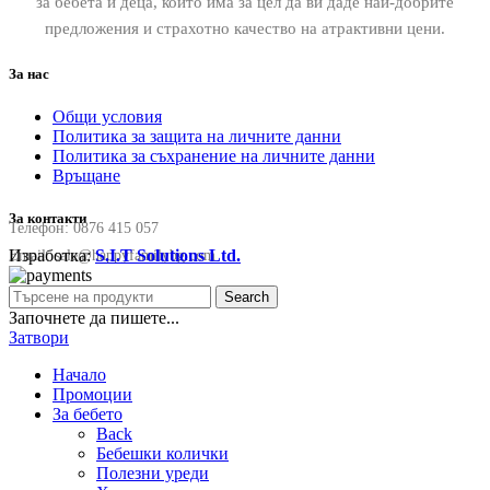
за бебета и деца, който има за цел да ви даде най-добрите
предложения и страхотно качество на атрактивни цени.
За нас
Общи условия
Политика за защита на личните данни
Политика за съхранение на личните данни
Връщане
За контакти
Телефон:
0876 415 057
Изработка:
S.I.T Solutions Ltd.
Email:
sale@happyfamilybg.com
Search
Започнете да пишете...
Затвори
Начало
Промоции
За бебето
Back
Бебешки колички
Полезни уреди