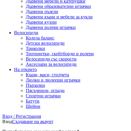
Дървени мебели и катерушки
Дървени образователни играчки
Дървени пъзели
Дървени къщи и мебели за кукли
Дървени кухни
Дървени ролеви играчки
Велосипеди
Колела баланс
Детски велосипеди
Триколки
Тротинетки, скейтборди и ролери
Велосипеди със скорости
Аксесоари за велосипеди
На открито
Къщи, маси, столчета
Люлки и люлеещи играчки
Пързалки
Пясъчници, огради
Спортни играчки
Батути
Шейни
Вход / Регистрация
Вход
Създаване на акаунт