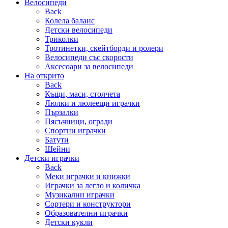
Велосипеди
Back
Колела баланс
Детски велосипеди
Триколки
Тротинетки, скейтборди и ролери
Велосипеди със скорости
Аксесоари за велосипеди
На открито
Back
Къщи, маси, столчета
Люлки и люлеещи играчки
Пързалки
Пясъчници, огради
Спортни играчки
Батути
Шейни
Детски играчки
Back
Меки играчки и книжки
Играчки за легло и количка
Музикални играчки
Сортери и конструктори
Образователни играчки
Детски кукли