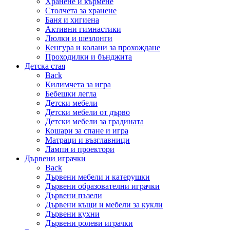
Хранене и кърмене
Столчета за хранене
Баня и хигиена
Активни гимнастики
Люлки и шезлонги
Кенгура и колани за прохождане
Проходилки и бънджита
Детска стая
Back
Килимчета за игра
Бебешки легла
Детски мебели
Детски мебели от дърво
Детски мебели за градината
Кошари за спане и игра
Матраци и възглавници
Лампи и проектори
Дървени играчки
Back
Дървени мебели и катерушки
Дървени образователни играчки
Дървени пъзели
Дървени къщи и мебели за кукли
Дървени кухни
Дървени ролеви играчки