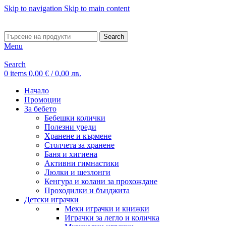
Skip to navigation
Skip to main content
ADD ANYTHING HERE OR JUST REMOVE IT…
Search
Menu
Search
0
items
0,00
€
/ 0,00 лв.
Начало
Промоции
За бебето
Бебешки колички
Полезни уреди
Хранене и кърмене
Столчета за хранене
Баня и хигиена
Активни гимнастики
Люлки и шезлонги
Кенгура и колани за прохождане
Проходилки и бънджита
Детски играчки
Меки играчки и книжки
Играчки за легло и количка