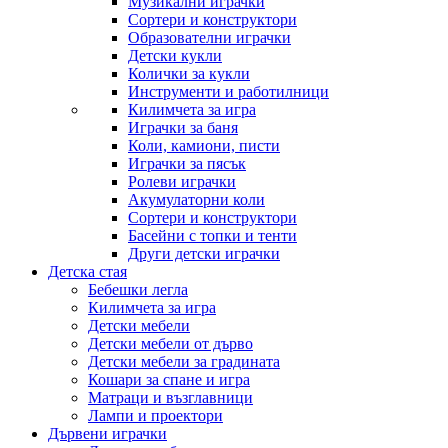
Музикални играчки
Сортери и конструктори
Образователни играчки
Детски кукли
Колички за кукли
Инструменти и работилници
Килимчета за игра
Играчки за баня
Коли, камиони, писти
Играчки за пясък
Ролеви играчки
Акумулаторни коли
Сортери и конструктори
Басейни с топки и тенти
Други детски играчки
Детска стая
Бебешки легла
Килимчета за игра
Детски мебели
Детски мебели от дърво
Детски мебели за градината
Кошари за спане и игра
Матраци и възглавници
Лампи и проектори
Дървени играчки