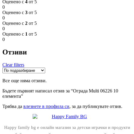
Оценено с
4
от 5
0
Оценено с
3
от 5
0
Оценено с
2
от 5
0
Оценено с
1
от 5
0
Отзиви
Clear filters
Все още няма отзиви.
Бъдете първият написал отзив за “Ограда Multi 06226 10
елемента”
Трябва да
влезнете в профила си
, за да публикувате отзив.
Happy family bg е онлайн магазин за детски играчки и продукти