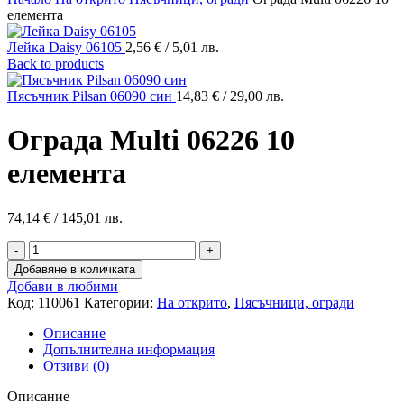
елемента
Лейка Daisy 06105
2,56
€
/ 5,01 лв.
Back to products
Пясъчник Pilsan 06090 син
14,83
€
/ 29,00 лв.
Ограда Multi 06226 10
елемента
74,14
€
/ 145,01 лв.
количество
за
Добавяне в количката
Ограда
Добави в любими
Multi
Код:
110061
Категории:
На открито
,
Пясъчници, огради
06226
10
Описание
елемента
Допълнителна информация
Отзиви (0)
Описание