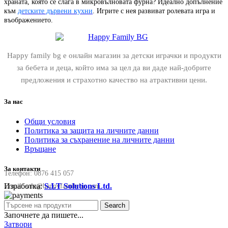
храната, която се слага в микровълновата фурна? Идеално допълнение
към
детските дървени кухни
. Игрите с нея развиват ролевата игра и
въображението.
Happy family bg е онлайн магазин за детски играчки и продукти
за бебета и деца, който има за цел да ви даде най-добрите
предложения и страхотно качество на атрактивни цени.
За нас
Общи условия
Политика за защита на личните данни
Политика за съхранение на личните данни
Връщане
За контакти
Телефон:
0876 415 057
Изработка:
S.I.T Solutions Ltd.
Email:
sale@happyfamilybg.com
Search
Започнете да пишете...
Затвори