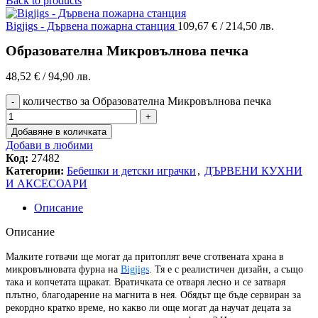
Back to products
Bigjigs - Дървена пожарна станция
109,67
€
/ 214,50 лв.
Образователна Микровълнова печка
48,52
€
/ 94,90 лв.
количество за Образователна Микровълнова печка
Добавяне в количката
Добави в любими
Код:
27482
Категории:
Бебешки и детски играчки
,
ДЪРВЕНИ КУХНИ
И АКСЕСОАРИ
Описание
Описание
Малките готвачи ще могат да притоплят вече сготвената храна в
микровълновата фурна на
Bigjigs
. Тя е с реалистичен дизайн, а също
така и копчетата щракат. Вратичката се отваря лесно и се затваря
плътно, благодарение на магнита в нея. Обядът ще бъде сервиран за
рекордно кратко време, но какво ли още могат да научат децата за