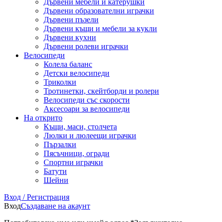
Дървени мебели и катерушки
Дървени образователни играчки
Дървени пъзели
Дървени къщи и мебели за кукли
Дървени кухни
Дървени ролеви играчки
Велосипеди
Колела баланс
Детски велосипеди
Триколки
Тротинетки, скейтборди и ролери
Велосипеди със скорости
Аксесоари за велосипеди
На открито
Къщи, маси, столчета
Люлки и люлеещи играчки
Пързалки
Пясъчници, огради
Спортни играчки
Батути
Шейни
Вход / Регистрация
Вход
Създаване на акаунт