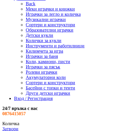
Back
Меки играчки и книжки
Играчки за легло и количка
Музикални играчки
Сортери и конструктори
Образователни играчки
Детски кукли
Колички за кукли
Инструменти и работилници
Килимчета за игра
Играчки за баня
Коли, камиони, писти
Играчки за пясък
Ролеви играчки
Акумулаторни коли
Сортери и конструктори
Басейни с топки и тенти
Други детски играчки
Вход / Регистрация
24/7 връзка с нас
0876415057
Количка
Затвори