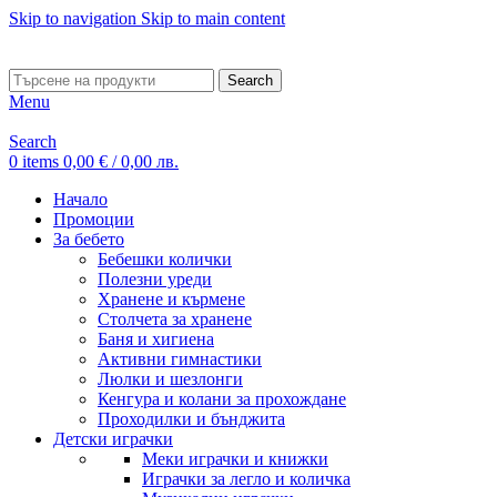
Skip to navigation
Skip to main content
ADD ANYTHING HERE OR JUST REMOVE IT…
Search
Menu
Search
0
items
0,00
€
/ 0,00 лв.
Начало
Промоции
За бебето
Бебешки колички
Полезни уреди
Хранене и кърмене
Столчета за хранене
Баня и хигиена
Активни гимнастики
Люлки и шезлонги
Кенгура и колани за прохождане
Проходилки и бънджита
Детски играчки
Меки играчки и книжки
Играчки за легло и количка