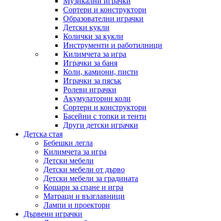
Музикални играчки
Сортери и конструктори
Образователни играчки
Детски кукли
Колички за кукли
Инструменти и работилници
Килимчета за игра
Играчки за баня
Коли, камиони, писти
Играчки за пясък
Ролеви играчки
Акумулаторни коли
Сортери и конструктори
Басейни с топки и тенти
Други детски играчки
Детска стая
Бебешки легла
Килимчета за игра
Детски мебели
Детски мебели от дърво
Детски мебели за градината
Кошари за спане и игра
Матраци и възглавници
Лампи и проектори
Дървени играчки