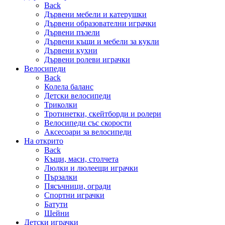
Back
Дървени мебели и катерушки
Дървени образователни играчки
Дървени пъзели
Дървени къщи и мебели за кукли
Дървени кухни
Дървени ролеви играчки
Велосипеди
Back
Колела баланс
Детски велосипеди
Триколки
Тротинетки, скейтборди и ролери
Велосипеди със скорости
Аксесоари за велосипеди
На открито
Back
Къщи, маси, столчета
Люлки и люлеещи играчки
Пързалки
Пясъчници, огради
Спортни играчки
Батути
Шейни
Детски играчки