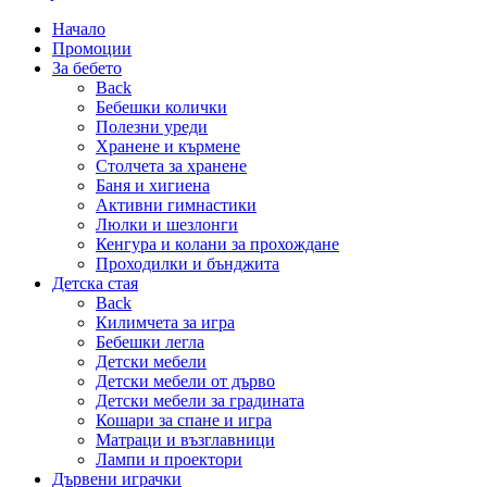
Начало
Промоции
За бебето
Back
Бебешки колички
Полезни уреди
Хранене и кърмене
Столчета за хранене
Баня и хигиена
Активни гимнастики
Люлки и шезлонги
Кенгура и колани за прохождане
Проходилки и бънджита
Детска стая
Back
Килимчета за игра
Бебешки легла
Детски мебели
Детски мебели от дърво
Детски мебели за градината
Кошари за спане и игра
Матраци и възглавници
Лампи и проектори
Дървени играчки