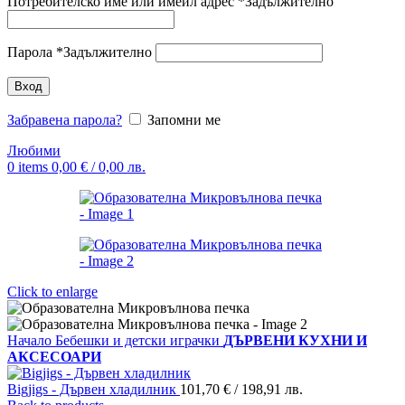
Потребителско име или имейл адрес
*
Задължително
Парола
*
Задължително
Вход
Забравена парола?
Запомни ме
Любими
0
items
0,00
€
/ 0,00 лв.
Click to enlarge
Начало
Бебешки и детски играчки
ДЪРВЕНИ КУХНИ И
АКСЕСОАРИ
Bigjigs - Дървен хладилник
101,70
€
/ 198,91 лв.