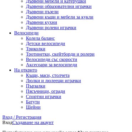
Дървени мебели и катерушки
Дървени образователни играчки
Дървени пъзели
Дървени къщи и мебели за кукли
Дървени кухни
Дървени ролеви играчки
Велосипеди
Колела баланс
Детски велосипеди
Триколки
Тротинетки, скейтборди и ролери
Велосипеди със скорости
Аксесоари за велосипеди
На открито
Къщи, маси, столчета
Люлки и люлеещи играчки
Пързалки
Пясъчници, огради
Спортни играчки
Батути
Шейни
Вход / Регистрация
Вход
Създаване на акаунт