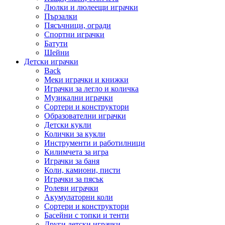
Люлки и люлеещи играчки
Пързалки
Пясъчници, огради
Спортни играчки
Батути
Шейни
Детски играчки
Back
Меки играчки и книжки
Играчки за легло и количка
Музикални играчки
Сортери и конструктори
Образователни играчки
Детски кукли
Колички за кукли
Инструменти и работилници
Килимчета за игра
Играчки за баня
Коли, камиони, писти
Играчки за пясък
Ролеви играчки
Акумулаторни коли
Сортери и конструктори
Басейни с топки и тенти
Други детски играчки