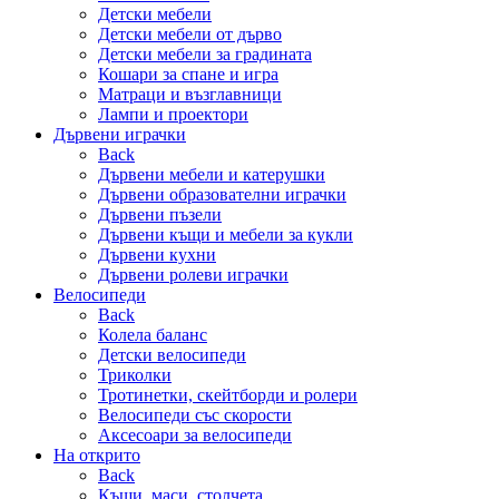
Детски мебели
Детски мебели от дърво
Детски мебели за градината
Кошари за спане и игра
Матраци и възглавници
Лампи и проектори
Дървени играчки
Back
Дървени мебели и катерушки
Дървени образователни играчки
Дървени пъзели
Дървени къщи и мебели за кукли
Дървени кухни
Дървени ролеви играчки
Велосипеди
Back
Колела баланс
Детски велосипеди
Триколки
Тротинетки, скейтборди и ролери
Велосипеди със скорости
Аксесоари за велосипеди
На открито
Back
Къщи, маси, столчета