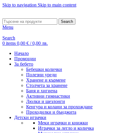
Skip to navigation
Skip to main content
ADD ANYTHING HERE OR JUST REMOVE IT…
Search
Menu
Search
0
items
0,00
€
/ 0,00 лв.
Начало
Промоции
За бебето
Бебешки колички
Полезни уреди
Хранене и кърмене
Столчета за хранене
Баня и хигиена
Активни гимнастики
Люлки и шезлонги
Кенгура и колани за прохождане
Проходилки и бънджита
Детски играчки
Меки играчки и книжки
Играчки за легло и количка