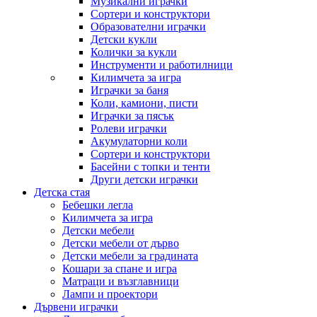
Музикални играчки
Сортери и конструктори
Образователни играчки
Детски кукли
Колички за кукли
Инструменти и работилници
Килимчета за игра
Играчки за баня
Коли, камиони, писти
Играчки за пясък
Ролеви играчки
Акумулаторни коли
Сортери и конструктори
Басейни с топки и тенти
Други детски играчки
Детска стая
Бебешки легла
Килимчета за игра
Детски мебели
Детски мебели от дърво
Детски мебели за градината
Кошари за спане и игра
Матраци и възглавници
Лампи и проектори
Дървени играчки