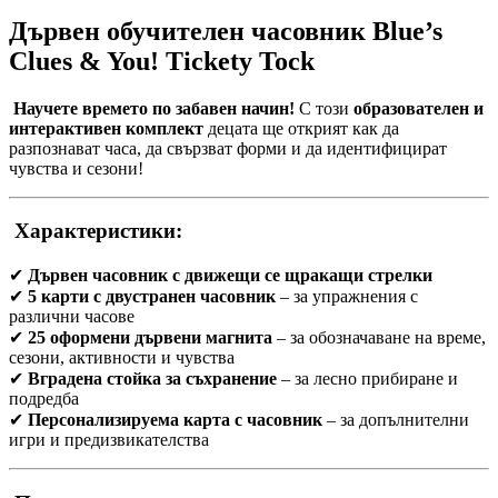
Дървен обучителен часовник Blue’s
Clues & You! Tickety Tock
Научете времето по забавен начин!
С този
образователен и
интерактивен комплект
децата ще открият как да
разпознават часа, да свързват форми и да идентифицират
чувства и сезони!
Характеристики:
✔
Дървен часовник с движещи се щракащи стрелки
✔
5 карти с двустранен часовник
– за упражнения с
различни часове
✔
25 оформени дървени магнита
– за обозначаване на време,
сезони, активности и чувства
✔
Вградена стойка за съхранение
– за лесно прибиране и
подредба
✔
Персонализируема карта с часовник
– за допълнителни
игри и предизвикателства