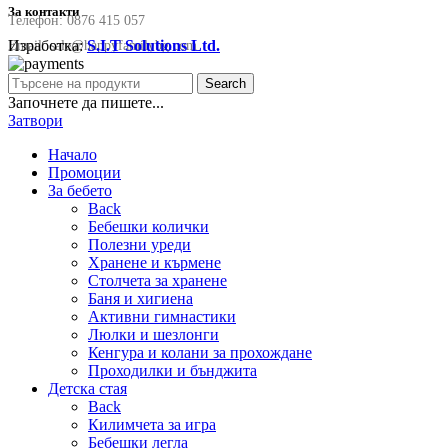
За контакти
Телефон:
0876 415 057
Изработка:
S.I.T Solutions Ltd.
Email:
sale@happyfamilybg.com
Search
Започнете да пишете...
Затвори
Начало
Промоции
За бебето
Back
Бебешки колички
Полезни уреди
Хранене и кърмене
Столчета за хранене
Баня и хигиена
Активни гимнастики
Люлки и шезлонги
Кенгура и колани за прохождане
Проходилки и бънджита
Детска стая
Back
Килимчета за игра
Бебешки легла