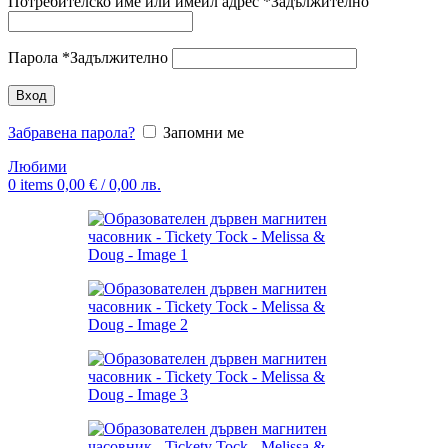
Потребителско име или имейл адрес
*
Задължително
Парола
*
Задължително
Вход
Забравена парола?
Запомни ме
Любими
0
items
0,00
€
/ 0,00 лв.