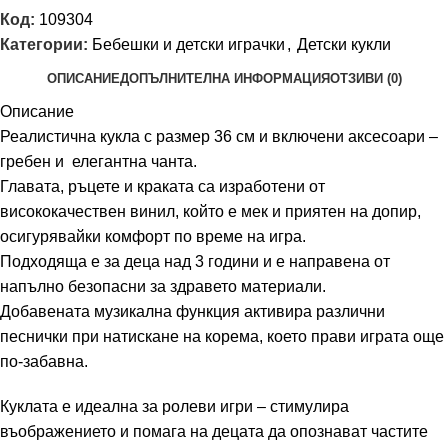
Код:
109304
Категории:
Бебешки и детски играчки
,
Детски кукли
ОПИСАНИЕ
ДОПЪЛНИТЕЛНА ИНФОРМАЦИЯ
ОТЗИВИ (0)
Описание
Реалистична кукла с размер 36 см и включени аксесоари –
гребен и елегантна чанта.
Главата, ръцете и краката са изработени от
висококачествен винил, който е мек и приятен на допир,
осигурявайки комфорт по време на игра.
Подходяща е за деца над 3 години и е направена от
напълно безопасни за здравето материали.
Добавената музикална функция активира различни
песнички при натискане на корема, което прави играта още
по-забавна.
Куклата е идеална за ролеви игри – стимулира
въображението и помага на децата да опознават частите