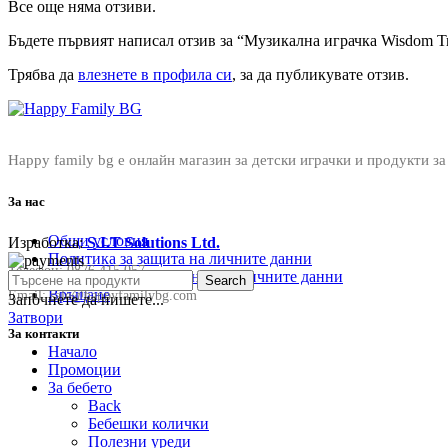
Все още няма отзиви.
Бъдете първият написал отзив за “Музикална играчка Wisdom Tr
Трябва да
влезнете в профила си
, за да публикувате отзив.
Happy family bg е онлайн магазин за детски играчки и продукти за
За нас
Общи условия
Изработка:
S.I.T Solutions Ltd.
Политика за защита на личните данни
Телефон:
0876 415 057
Политика за съхранение на личните данни
Search
Връщане
Email:
sale@happyfamilybg.com
Започнете да пишете...
Затвори
За контакти
Начало
Промоции
За бебето
Back
Бебешки колички
Полезни уреди