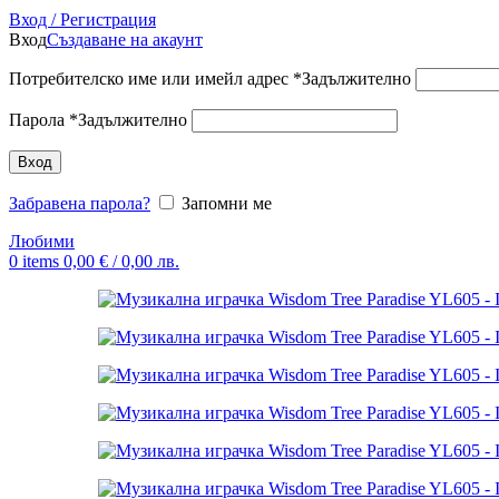
Вход / Регистрация
Вход
Създаване на акаунт
Потребителско име или имейл адрес
*
Задължително
Парола
*
Задължително
Вход
Забравена парола?
Запомни ме
Любими
0
items
0,00
€
/ 0,00 лв.