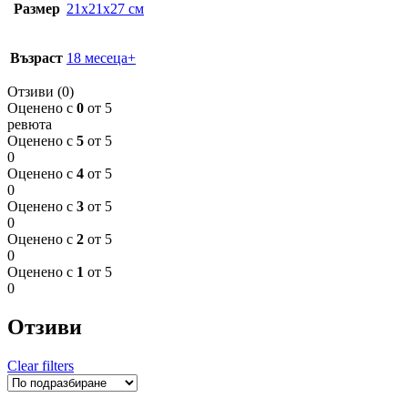
Размер
21x21x27 см
Възраст
18 месеца+
Отзиви (0)
Оценено с
0
от 5
ревюта
Оценено с
5
от 5
0
Оценено с
4
от 5
0
Оценено с
3
от 5
0
Оценено с
2
от 5
0
Оценено с
1
от 5
0
Отзиви
Clear filters