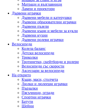
Матраци и възглавници
Лампи и проектори
Дървени играчки
Дървени мебели и катерушки
Дървени образователни играчки
Дървени пъзели
Дървени къщи и мебели за кукли
Дървени кухни
Дървени ролеви играчки
Велосипеди
Колела баланс
Детски велосипеди
Триколки
Тротинетки, скейтборди и ролери
Велосипеди със скорости
Аксесоари за велосипеди
На открито
Къщи, маси, столчета
Люлки и люлеещи играчки
Пързалки
Пясъчници, огради
Спортни играчки
Батути
Шейни