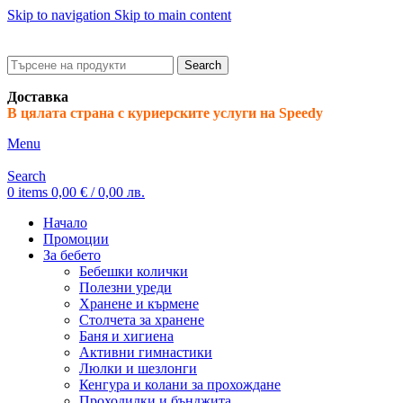
Skip to navigation
Skip to main content
ADD ANYTHING HERE OR JUST REMOVE IT…
Search
Доставка
В цялата страна с куриерските услуги на Speedy
Menu
Search
0
items
0,00
€
/ 0,00 лв.
Начало
Промоции
За бебето
Бебешки колички
Полезни уреди
Хранене и кърмене
Столчета за хранене
Баня и хигиена
Активни гимнастики
Люлки и шезлонги
Кенгура и колани за прохождане
Проходилки и бънджита