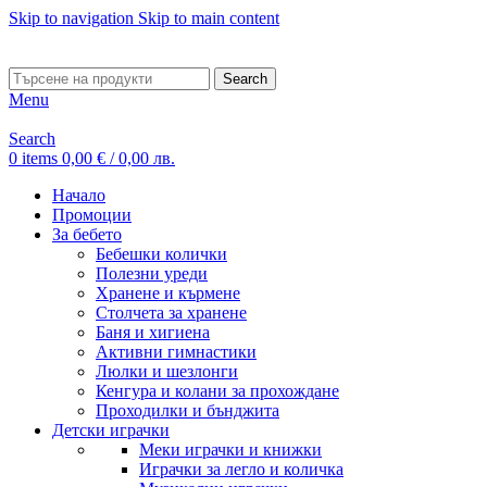
Skip to navigation
Skip to main content
ADD ANYTHING HERE OR JUST REMOVE IT…
Search
Menu
Search
0
items
0,00
€
/ 0,00 лв.
Начало
Промоции
За бебето
Бебешки колички
Полезни уреди
Хранене и кърмене
Столчета за хранене
Баня и хигиена
Активни гимнастики
Люлки и шезлонги
Кенгура и колани за прохождане
Проходилки и бънджита
Детски играчки
Меки играчки и книжки
Играчки за легло и количка