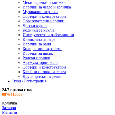
Меки играчки и книжки
Играчки за легло и количка
Музикални играчки
Сортери и конструктори
Образователни играчки
Детски кукли
Колички за кукли
Инструменти и работилници
Килимчета за игра
Играчки за баня
Коли, камиони, писти
Играчки за пясък
Ролеви играчки
Акумулаторни коли
Сортери и конструктори
Басейни с топки и тенти
Други детски играчки
Вход / Регистрация
24/7 връзка с нас
0876415057
Количка
Затвори
Магазин