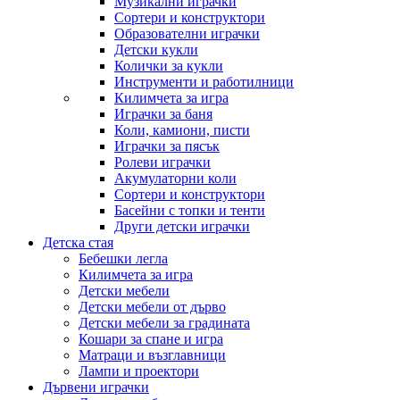
Музикални играчки
Сортери и конструктори
Образователни играчки
Детски кукли
Колички за кукли
Инструменти и работилници
Килимчета за игра
Играчки за баня
Коли, камиони, писти
Играчки за пясък
Ролеви играчки
Акумулаторни коли
Сортери и конструктори
Басейни с топки и тенти
Други детски играчки
Детска стая
Бебешки легла
Килимчета за игра
Детски мебели
Детски мебели от дърво
Детски мебели за градината
Кошари за спане и игра
Матраци и възглавници
Лампи и проектори
Дървени играчки