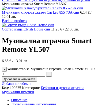
Музикална играчка Smart Remote YL507
Музикален ключодържател Car key 855-73A син
6,14
€
/
12,01 лв.
Back to products
Сортер къща Elvish House син
11,25
€
/ 22,00 лв.
Музикална играчка Smart
Remote YL507
6,65
€
/ 13,01 лв.
количество за Музикална играчка Smart Remote YL507
Добавяне в количката
Добави в любими
Код:
109335
Категории:
Бебешки и детски играчки
,
Музикални играчки
Описание
Допълнителна информация