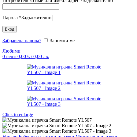
Потребителско име или имейл адрес
*
Задължително
Парола
*
Задължително
Вход
Забравена парола?
Запомни ме
Любими
0
items
0,00
€
/ 0,00 лв.
Click to enlarge
Начало
Бебешки и детски играчки
Музикални играчки