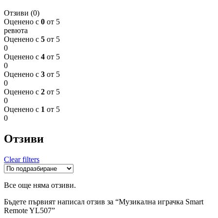
Отзиви (0)
Оценено с
0
от 5
ревюта
Оценено с
5
от 5
0
Оценено с
4
от 5
0
Оценено с
3
от 5
0
Оценено с
2
от 5
0
Оценено с
1
от 5
0
Отзиви
Clear filters
Все още няма отзиви.
Бъдете първият написал отзив за “Музикална играчка Smart
Remote YL507”