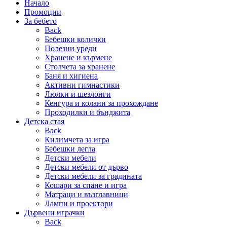
Начало
Промоции
За бебето
Back
Бебешки колички
Полезни уреди
Хранене и кърмене
Столчета за хранене
Баня и хигиена
Активни гимнастики
Люлки и шезлонги
Кенгура и колани за прохождане
Проходилки и бънджита
Детска стая
Back
Килимчета за игра
Бебешки легла
Детски мебели
Детски мебели от дърво
Детски мебели за градината
Кошари за спане и игра
Матраци и възглавници
Лампи и проектори
Дървени играчки
Back