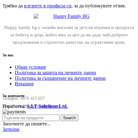
Трябва да
влезнете в профила си
, за да публикувате отзив.
Happy family bg е онлайн магазин за детски играчки и продукти
за бебета и деца, който има за цел да ви даде най-добрите
предложения и страхотно качество на атрактивни цени.
За нас
Общи условия
Политика за защита на личните данни
Политика за съхранение на личните данни
Връщане
За контакти
Телефон:
0876 415 057
Изработка:
S.I.T Solutions Ltd.
Email:
sale@happyfamilybg.com
Search
Започнете да пишете...
Затвори