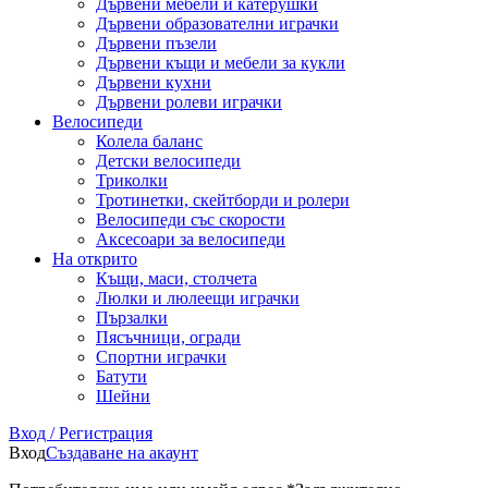
Дървени мебели и катерушки
Дървени образователни играчки
Дървени пъзели
Дървени къщи и мебели за кукли
Дървени кухни
Дървени ролеви играчки
Велосипеди
Колела баланс
Детски велосипеди
Триколки
Тротинетки, скейтборди и ролери
Велосипеди със скорости
Аксесоари за велосипеди
На открито
Къщи, маси, столчета
Люлки и люлеещи играчки
Пързалки
Пясъчници, огради
Спортни играчки
Батути
Шейни
Вход / Регистрация
Вход
Създаване на акаунт