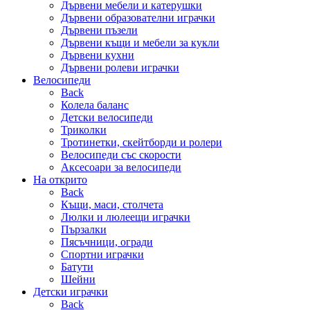
Дървени мебели и катерушки
Дървени образователни играчки
Дървени пъзели
Дървени къщи и мебели за кукли
Дървени кухни
Дървени ролеви играчки
Велосипеди
Back
Колела баланс
Детски велосипеди
Триколки
Тротинетки, скейтборди и ролери
Велосипеди със скорости
Аксесоари за велосипеди
На открито
Back
Къщи, маси, столчета
Люлки и люлеещи играчки
Пързалки
Пясъчници, огради
Спортни играчки
Батути
Шейни
Детски играчки
Back