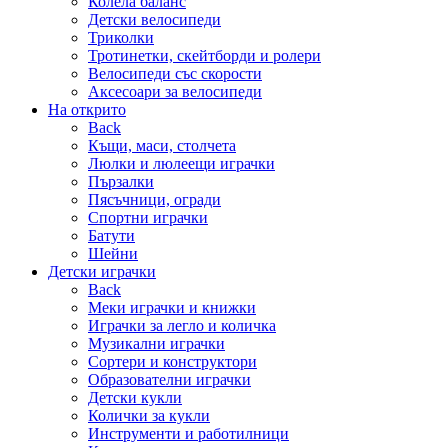
Колела баланс
Детски велосипеди
Триколки
Тротинетки, скейтборди и ролери
Велосипеди със скорости
Аксесоари за велосипеди
На открито
Back
Къщи, маси, столчета
Люлки и люлеещи играчки
Пързалки
Пясъчници, огради
Спортни играчки
Батути
Шейни
Детски играчки
Back
Меки играчки и книжки
Играчки за легло и количка
Музикални играчки
Сортери и конструктори
Образователни играчки
Детски кукли
Колички за кукли
Инструменти и работилници