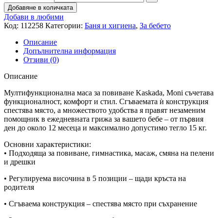
Добавяне в количката
Добави в любими
Код:
112258
Категории:
Баня и хигиена
,
За бебето
Описание
Допълнителна информация
Отзиви (0)
Описание
Мултифункционална маса за повиване Kaskada, Moni съчетава
функционалност, комфорт и стил. Сгъваемата ѝ конструкция
спестява място, а множеството удобства я правят незаменим
помощник в ежедневната грижа за вашето бебе – от първия
ден до около 12 месеца и максимално допустимо тегло 15 кг.
Основни характеристики:
• Подходяща за повиване, гимнастика, масаж, смяна на пелени
и дрешки
• Регулируема височина в 5 позиции – щади кръста на
родителя
• Сгъваема конструкция – спестява място при съхранение