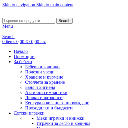
Skip to navigation
Skip to main content
ADD ANYTHING HERE OR JUST REMOVE IT…
Search
Menu
Search
0
items
0,00
€
/ 0,00 лв.
Начало
Промоции
За бебето
Бебешки колички
Полезни уреди
Хранене и кърмене
Столчета за хранене
Баня и хигиена
Активни гимнастики
Люлки и шезлонги
Кенгура и колани за прохождане
Проходилки и бънджита
Детски играчки
Меки играчки и книжки
Играчки за легло и количка