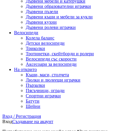
Дървени мебели и катерушки
Дървени образователни играчки
Дървени пъзели
Дървени къщи и мебели за кукли
Дървени кухни
Дървени ролеви играчки
Велосипеди
Колела баланс
Детски велосипеди
Триколки
Тротинетки, скейтборди и ролери
Велосипеди със скорости
Аксесоари за велосипеди
На открито
Къщи, маси, столчета
Люлки и люлеещи играчки
Пързалки
Пясъчници, огради
Спортни играчки
Батути
Шейни
Вход / Регистрация
Вход
Създаване на акаунт