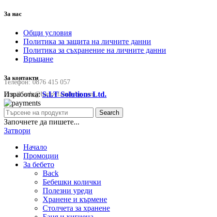
За нас
Общи условия
Политика за защита на личните данни
Политика за съхранение на личните данни
Връщане
За контакти
Телефон:
0876 415 057
Изработка:
S.I.T Solutions Ltd.
Email:
sale@happyfamilybg.com
Search
Започнете да пишете...
Затвори
Начало
Промоции
За бебето
Back
Бебешки колички
Полезни уреди
Хранене и кърмене
Столчета за хранене
Баня и хигиена