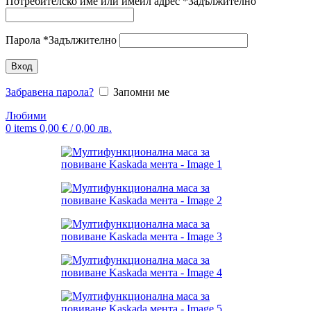
Потребителско име или имейл адрес
*
Задължително
Парола
*
Задължително
Вход
Забравена парола?
Запомни ме
Любими
0
items
0,00
€
/ 0,00 лв.