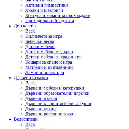
Активни гимнастики
Люлки и шезлонги
Кенгура и колани за прохождане
Проходилки и бънджита
Детска стая
Back
Килимчета за игра
Бебешки легла
Детски мебели
Детски мебели от дърво
Детски мебели за градината
Кошари за спане и игра
Матраци и възглавници
Лампи и проектори
Дървени играчки
Back
Дървени мебели и катерушки
Дървени образователни играчки
Дървени пъзели
Дървени къщи и мебели за кукли
Дървени кухни
Дървени ролеви играчки
Велосипеди
Back