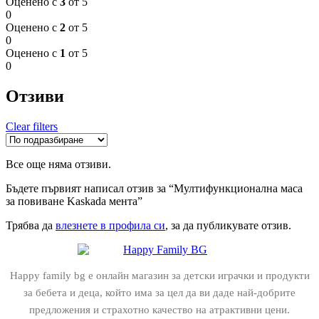
Оценено с
3
от 5
0
Оценено с
2
от 5
0
Оценено с
1
от 5
0
Отзиви
Clear filters
Все още няма отзиви.
Бъдете първият написал отзив за “Мултифункционална маса
за повиване Kaskada мента”
Трябва да
влезнете в профила си
, за да публикувате отзив.
Happy family bg е онлайн магазин за детски играчки и продукти
за бебета и деца, който има за цел да ви даде най-добрите
предложения и страхотно качество на атрактивни цени.