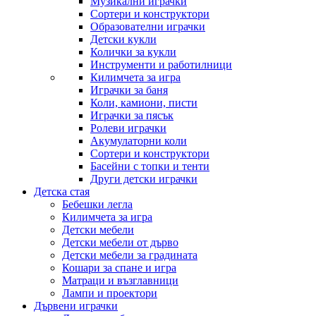
Музикални играчки
Сортери и конструктори
Образователни играчки
Детски кукли
Колички за кукли
Инструменти и работилници
Килимчета за игра
Играчки за баня
Коли, камиони, писти
Играчки за пясък
Ролеви играчки
Акумулаторни коли
Сортери и конструктори
Басейни с топки и тенти
Други детски играчки
Детска стая
Бебешки легла
Килимчета за игра
Детски мебели
Детски мебели от дърво
Детски мебели за градината
Кошари за спане и игра
Матраци и възглавници
Лампи и проектори
Дървени играчки