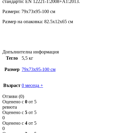
стандарти: EN 12221-1:2008+А1:2013.
Размери: 79x73x95-100 см
Размер на опаковка: 82.5x12x65 см
Допълнителна информация
Тегло
5,5 кг
Размер
79x73x95-100 см
Възраст
0 месеца +
Отзиви (0)
Оценено с
0
от 5
ревюта
Оценено с
5
от 5
0
Оценено с
4
от 5
0