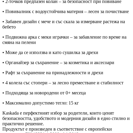
• 2-точков предпазен колан – за безопасност при повиване
• Повивалник с водоустойчива материя – лесен за почистване
• Забавен дизайн с мече и със скала за измерване растежа на
бебето
• Подвижна арка с меки играчки – за забавление по време на
смяна на пелени
• Може да се използва и като сушилка за дрехи
• Органайзер за съхранение – за козметика и аксесоари
• Рафт за съхранение на принадлежности и дрехи
• 4 колела със стопери – за лесно преместване и стабилност
• Подходяща за новородени от 0+ месеца
• Максимално допустимо тегло: 15 кг
Kaskada е перфектният избор за родители, които ценят
безопасността, удобството и модерния дизайн в едно стилно и
практично решение.
Продуктът е произведен в съответствие с европейски