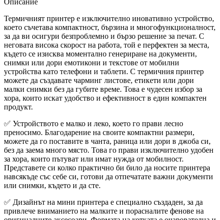
Описание
Термичният принтер е изключително иновативно устройство,
което съчетава компактност, бързина и многофункционалност,
за да ви осигури безпроблемно и бързо решение за печат. С
неговата висока скорост на работа, той е перфектен за места,
където се изисква моментално генериране на документи,
снимки или дори емотикони и текстове от мобилни
устройства като телефони и таблети. С термичния принтер
можете да създавате чарминг листове, етикети или дори
малки снимки без да губите време. Това е чудесен избор за
хора, които искат удобство и ефективност в един компактен
продукт.
✅ Устройството е малко и леко, което го прави лесно
преносимо. Благодарение на своите компактни размери,
можете да го поставите в чанта, раница или дори в джоба си,
без да заема много място. Това го прави изключително удобен
за хора, които пътуват или имат нужда от мобилност.
Представете си колко практично би било да носите принтера
навсякъде със себе си, готови да отпечатате важни документи
или снимки, където и да сте.
✅ Дизайнът на мини принтера е специално създаден, за да
привлече вниманието на малките и порасналите фенове на
оригиналните аксесоари. Формата на котката е очарователна и