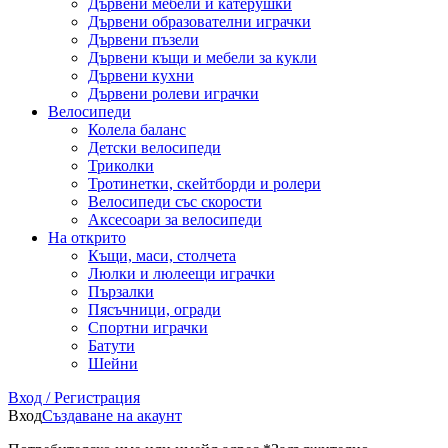
Дървени мебели и катерушки
Дървени образователни играчки
Дървени пъзели
Дървени къщи и мебели за кукли
Дървени кухни
Дървени ролеви играчки
Велосипеди
Колела баланс
Детски велосипеди
Триколки
Тротинетки, скейтборди и ролери
Велосипеди със скорости
Аксесоари за велосипеди
На открито
Къщи, маси, столчета
Люлки и люлеещи играчки
Пързалки
Пясъчници, огради
Спортни играчки
Батути
Шейни
Вход / Регистрация
Вход
Създаване на акаунт