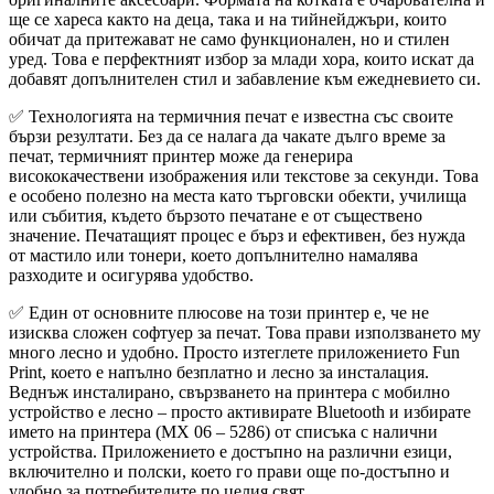
ще се хареса както на деца, така и на тийнейджъри, които
обичат да притежават не само функционален, но и стилен
уред. Това е перфектният избор за млади хора, които искат да
добавят допълнителен стил и забавление към ежедневието си.
✅ Технологията на термичния печат е известна със своите
бързи резултати. Без да се налага да чакате дълго време за
печат, термичният принтер може да генерира
висококачествени изображения или текстове за секунди. Това
е особено полезно на места като търговски обекти, училища
или събития, където бързото печатане е от съществено
значение. Печатащият процес е бърз и ефективен, без нужда
от мастило или тонери, което допълнително намалява
разходите и осигурява удобство.
✅ Един от основните плюсове на този принтер е, че не
изисква сложен софтуер за печат. Това прави използването му
много лесно и удобно. Просто изтеглете приложението Fun
Print, което е напълно безплатно и лесно за инсталация.
Веднъж инсталирано, свързването на принтера с мобилно
устройство е лесно – просто активирате Bluetooth и избирате
името на принтера (MX 06 – 5286) от списъка с налични
устройства. Приложението е достъпно на различни езици,
включително и полски, което го прави още по-достъпно и
удобно за потребителите по целия свят.