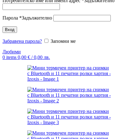
Потребителско име или имейл адрес
*
Задължително
Парола
*
Задължително
Вход
Забравена парола?
Запомни ме
Любими
0
items
0,00
€
/ 0,00 лв.