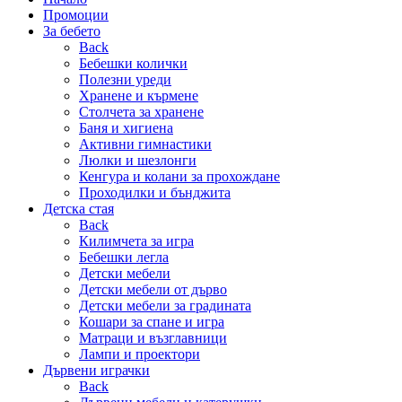
Промоции
За бебето
Back
Бебешки колички
Полезни уреди
Хранене и кърмене
Столчета за хранене
Баня и хигиена
Активни гимнастики
Люлки и шезлонги
Кенгура и колани за прохождане
Проходилки и бънджита
Детска стая
Back
Килимчета за игра
Бебешки легла
Детски мебели
Детски мебели от дърво
Детски мебели за градината
Кошари за спане и игра
Матраци и възглавници
Лампи и проектори
Дървени играчки
Back