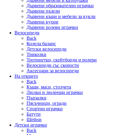
Дървени мебели и катерушки
Дървени образователни играчки
Дървени пъзели
Дървени къщи и мебели за кукли
Дървени кухни
Дървени ролеви играчки
Велосипеди
Back
Колела баланс
Детски велосипеди
Триколки
Тротинетки, скейтборди и ролери
Велосипеди със скорости
Аксесоари за велосипеди
На открито
Back
Къщи, маси, столчета
Люлки и люлеещи играчки
Пързалки
Пясъчници, огради
Спортни играчки
Батути
Шейни
Детски играчки
Back