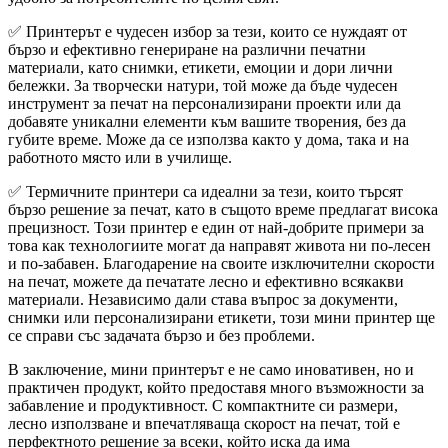
✅ Принтерът е чудесен избор за тези, които се нуждаят от
бързо и ефективно генериране на различни печатни
материали, като снимки, етикети, емоции и дори лични
бележки. За творчески натури, той може да бъде чудесен
инструмент за печат на персонализирани проекти или да
добавяте уникални елементи към вашите творения, без да
губите време. Може да се използва както у дома, така и на
работното място или в училище.
✅ Термичните принтери са идеални за тези, които търсят
бързо решение за печат, като в същото време предлагат висока
прецизност. Този принтер е един от най-добрите примери за
това как технологиите могат да направят живота ни по-лесен
и по-забавен. Благодарение на своите изключителни скорости
на печат, можете да печатате лесно и ефективно всякакви
материали. Независимо дали става въпрос за документи,
снимки или персонализирани етикети, този мини принтер ще
се справи със задачата бързо и без проблеми.
В заключение, мини принтерът е не само иновативен, но и
практичен продукт, който предоставя много възможности за
забавление и продуктивност. С компактните си размери,
лесно използване и впечатляваща скорост на печат, той е
перфектното решение за всеки, който иска да има