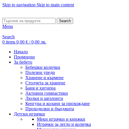
Skip to navigation
Skip to main content
ADD ANYTHING HERE OR JUST REMOVE IT…
Search
Menu
Search
0
items
0,00
€
/ 0,00 лв.
Начало
Промоции
За бебето
Бебешки колички
Полезни уреди
Хранене и кърмене
Столчета за хранене
Баня и хигиена
Активни гимнастики
Люлки и шезлонги
Кенгура и колани за прохождане
Проходилки и бънджита
Детски играчки
Меки играчки и книжки
Играчки за легло и количка