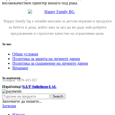
висококачествен принтер винаги под ръка.
Happy family bg е онлайн магазин за детски играчки и продукти
за бебета и деца, който има за цел да ви даде най-добрите
предложения и страхотно качество на атрактивни цени.
За нас
Общи условия
Политика за защита на личните данни
Политика за съхранение на личните данни
Връщане
За контакти
Телефон:
0876 415 057
Изработка:
S.I.T Solutions Ltd.
Email:
sale@happyfamilybg.com
Search
Започнете да пишете...
Затвори
Начало