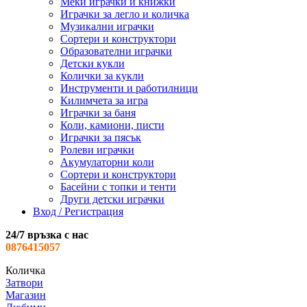
Меки играчки и книжки
Играчки за легло и количка
Музикални играчки
Сортери и конструктори
Образователни играчки
Детски кукли
Колички за кукли
Инструменти и работилници
Килимчета за игра
Играчки за баня
Коли, камиони, писти
Играчки за пясък
Ролеви играчки
Акумулаторни коли
Сортери и конструктори
Басейни с топки и тенти
Други детски играчки
Вход / Регистрация
24/7 връзка с нас
0876415057
Количка
Затвори
Магазин