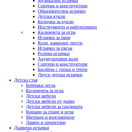
Музикални играчки
Сортери и конструктори
Образователни играчки
Детски кукли
Колички за кукли
Инструменти и работилници
Килимчета за игра
Играчки за баня
Коли, камиони, писти
Играчки за пясък
Ролеви играчки
Акумулаторни коли
Сортери и конструктори
Басейни с топки и тенти
Други детски играчки
Детска стая
Бебешки легла
Килимчета за игра
Детски мебели
Детски мебели от дърво
Детски мебели за градината
Кошари за спане и игра
Матраци и възглавници
Лампи и проектори
Дървени играчки