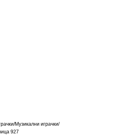
грачки
Музикални играчки
ница 927