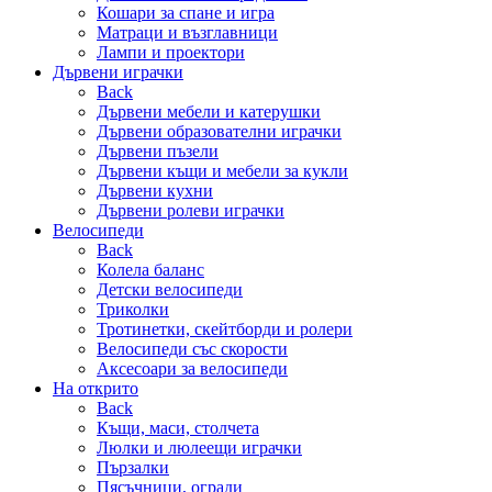
Кошари за спане и игра
Матраци и възглавници
Лампи и проектори
Дървени играчки
Back
Дървени мебели и катерушки
Дървени образователни играчки
Дървени пъзели
Дървени къщи и мебели за кукли
Дървени кухни
Дървени ролеви играчки
Велосипеди
Back
Колела баланс
Детски велосипеди
Триколки
Тротинетки, скейтборди и ролери
Велосипеди със скорости
Аксесоари за велосипеди
На открито
Back
Къщи, маси, столчета
Люлки и люлеещи играчки
Пързалки
Пясъчници, огради