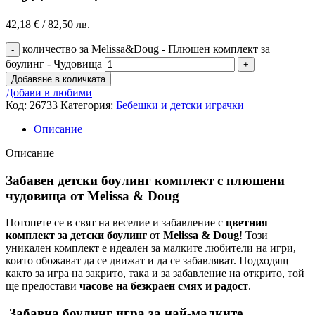
42,18
€
/ 82,50 лв.
количество за Melissa&Doug - Плюшен комплект за
боулинг - Чудовища
Добавяне в количката
Добави в любими
Код:
26733
Категория:
Бебешки и детски играчки
Описание
Описание
Забавен детски боулинг комплект с плюшени
чудовища от Melissa & Doug
Потопете се в свят на веселие и забавление с
цветния
комплект за детски боулинг
от
Melissa & Doug
! Този
уникален комплект е идеален за малките любители на игри,
които обожават да се движат и да се забавляват. Подходящ
както за игра на закрито, така и за забавление на открито, той
ще предостави
часове на безкраен смях и радост
.
Забавна боулинг игра за най-малките