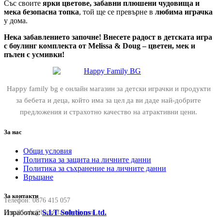
Със своите
ярки цветове, забавни плюшени чудовища и
мека безопасна топка
, той ще се превърне в
любима играчка
у дома.
Нека забавлението започне! Внесете радост в детската игра
с боулинг комплекта от Melissa & Doug – цветен, мек и
пълен с усмивки!
Happy family bg е онлайн магазин за детски играчки и продукти
за бебета и деца, който има за цел да ви даде най-добрите
предложения и страхотно качество на атрактивни цени.
За нас
Общи условия
Политика за защита на личните данни
Политика за съхранение на личните данни
Връщане
За контакти
Телефон:
0876 415 057
Изработка:
S.I.T Solutions Ltd.
Email:
sale@happyfamilybg.com