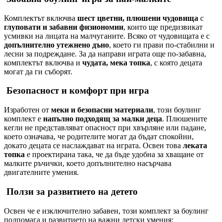
Комплектът включва
шест цветни, плюшени чудовища
с
глуповати и забавни физиономии
, които ще предизвикат
усмивки на лицата на малчуганите. Всяко от чудовищата е с
допълнително утежнено дъно
, което ги прави по-стабилни и
лесни за подреждане. За да направи играта още по-забавна,
комплектът включва и
чудата, мека топка
, с която децата
могат да ги съборят.
Безопасност и комфорт при игра
Изработен от
меки и безопасни материали
, този боулинг
комплект е
напълно подходящ за малки деца
. Плюшените
кегли не представляват опасност при хвърляне или падане,
което означава, че родителите могат да бъдат спокойни,
докато децата се наслаждават на играта. Освен това
леката
топка
е проектирана така, че да бъде удобна за хващане от
малките ръчички, което допълнително насърчава
двигателните умения.
Ползи за развитието на детето
Освен че е изключително забавен, този комплект за боулинг
подпомага и развитието на важни детски умения: