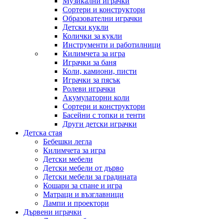
Музикални играчки
Сортери и конструктори
Образователни играчки
Детски кукли
Колички за кукли
Инструменти и работилници
Килимчета за игра
Играчки за баня
Коли, камиони, писти
Играчки за пясък
Ролеви играчки
Акумулаторни коли
Сортери и конструктори
Басейни с топки и тенти
Други детски играчки
Детска стая
Бебешки легла
Килимчета за игра
Детски мебели
Детски мебели от дърво
Детски мебели за градината
Кошари за спане и игра
Матраци и възглавници
Лампи и проектори
Дървени играчки