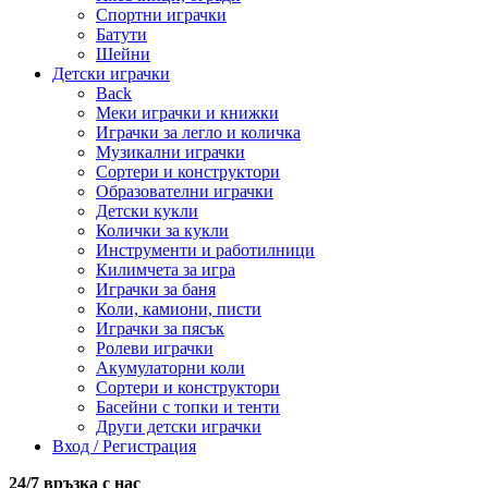
Спортни играчки
Батути
Шейни
Детски играчки
Back
Меки играчки и книжки
Играчки за легло и количка
Музикални играчки
Сортери и конструктори
Образователни играчки
Детски кукли
Колички за кукли
Инструменти и работилници
Килимчета за игра
Играчки за баня
Коли, камиони, писти
Играчки за пясък
Ролеви играчки
Акумулаторни коли
Сортери и конструктори
Басейни с топки и тенти
Други детски играчки
Вход / Регистрация
24/7 връзка с нас