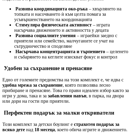
Развива координацията око-ръка
– хвърлянето на
топката и насочването ѝ към целта помага за
усъвършенстването на координацията
Стимулира физическата активност
– играта
насърчава движението и активността у децата
Развива социалните умения
– играейки заедно с
приятели или семейство, малчуганите се учат на
сътрудничество и споделяне
Насърчава концентрацията и търпението
– целенето
и събарянето на кеглите изискват фокус и контрол
Удобен за съхранение и пренасяне
Едно от големите предимства на този комплект е, че идва с
удобна мрежа за съхранение
, която позволява лесно
прибиране и пренасяне. Това го прави идеален избор както за
игри у дома, така и за
забавления навън
, в парка, на двора
или дори на гости при приятели.
Перфектен подарък за малки откриватели
Този комплект за детски боулинг е
страхотен подарък за
всяко дете
над
18 месеца
, което обича игрите и движението.