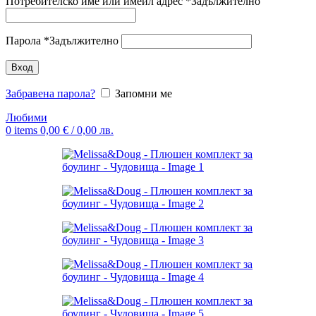
Потребителско име или имейл адрес
*
Задължително
Парола
*
Задължително
Вход
Забравена парола?
Запомни ме
Любими
0
items
0,00
€
/ 0,00 лв.