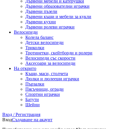
Дървени мебели и катерушки
Дървени образователни играчки
Дървени пъзели
Дървени къщи и мебели за кукли
Дървени кухни
Дървени ролеви играчки
Велосипеди
Колела баланс
Детски велосипеди
Триколки
Тротинетки, скейтборди и ролери
Велосипеди със скорости
Аксесоари за велосипеди
На открито
Къщи, маси, столчета
Люлки и люлеещи играчки
Пързалки
Пясъчници, огради
Спортни играчки
Батути
Шейни
Вход / Регистрация
Вход
Създаване на акаунт