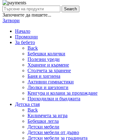
Search
Започнете да пишете...
Затвори
Начало
Промоции
За бебето
Back
Бебешки колички
Полезни уреди
Хранене и кърмене
Столчета за хранене
Баня и хигиена
Активни гимнастики
Люлки и шезлонги
Кенгура и колани за прохождане
Проходилки и бънджита
Детска стая
Back
Килимчета за игра
Бебешки легла
Детски мебели
Детски мебели от дърво
Детски мебели за градината