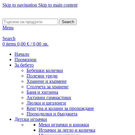
Skip to navigation
Skip to main content
ADD ANYTHING HERE OR JUST REMOVE IT…
Search
Menu
Search
0
items
0,00
€
/ 0,00 лв.
Начало
Промоции
За бебето
Бебешки колички
Полезни уреди
Хранене и кърмене
Столчета за хранене
Баня и хигиена
Активни гимнастики
Люлки и шезлонги
Кенгура и колани за прохождане
Проходилки и бънджита
Детски играчки
Меки играчки и книжки
Играчки за легло и количка