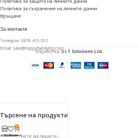
Политика за защита на личните данни
Политика за съхранение на личните данни
Връщане
За контакти
Телефон:
0876 415 057
Email:
sale@happyfamilybg.com
Изработка:
S.I.T Solutions Ltd.
CK
ИГРА
 СТОЛЧЕТА
ЛЕЕЩИ ИГРАЧКИ
0
агазин
Любими
Количка
Започнете да пишете...