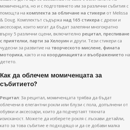
момиченцата, но и с подготвянето им за различни събития с
помощта на
комплекта за обличане на стикери
от Melissa
& Doug. Комплектът съдържа
над 165 стикера
с дрехи и
аксесоари, които могат да бъдат залепяни многократно
върху 5 различни сцени, включително
рецитал
,
преспиване
с приятелки
,
парти за Хелоуин
и други. Тези стикери са
чудесни за развитие на
творческото мислене
,
фината
моторика
, както и на
координацията
и
въображението
на
детето.
Как да облечем момиченцата за
събитието?
Рецитал
: За рецитал, момиченцата трябва да бъдат
облечени в елегантни рокли или блузи с пола, допълнени от
обувки и аксесоари, които да подчертаят тяхната
изисканост. Можете да изберете рокля с лъскави детайли,
като за това събитие е подходящо и да се добави малка