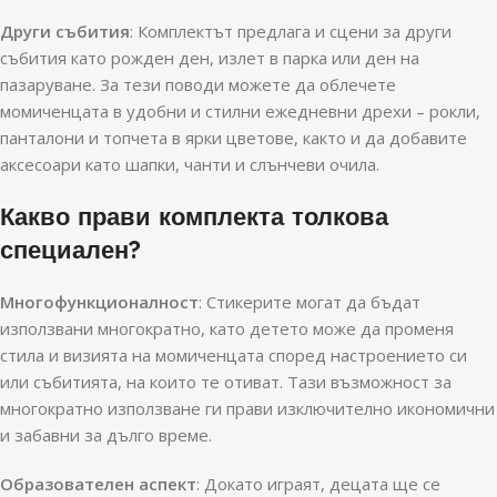
Други събития
: Комплектът предлага и сцени за други
събития като рожден ден, излет в парка или ден на
пазаруване. За тези поводи можете да облечете
момиченцата в удобни и стилни ежедневни дрехи – рокли,
панталони и топчета в ярки цветове, както и да добавите
аксесоари като шапки, чанти и слънчеви очила.
Какво прави комплекта толкова
специален?
Многофункционалност
: Стикерите могат да бъдат
използвани многократно, като детето може да променя
стила и визията на момиченцата според настроението си
или събитията, на които те отиват. Тази възможност за
многократно използване ги прави изключително икономични
и забавни за дълго време.
Образователен аспект
: Докато играят, децата ще се