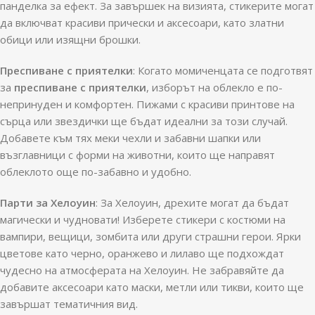
панделка за ефект. За завършек на визията, стикерите могат
да включват красиви прически и аксесоари, като златни
обици или изящни брошки.
Преспиване с приятелки
: Когато момиченцата се подготвят
за
преспиване с приятелки
, изборът на облекло е по-
непринуден и комфортен. Пижами с красиви принтове на
сърца или звездички ще бъдат идеални за този случай.
Добавете към тях меки чехли и забавни шапки или
възглавници с форми на животни, които ще направят
облеклото още по-забавно и удобно.
Парти за Хелоуин
: За Хелоуин, дрехите могат да бъдат
магически и чудновати! Изберете стикери с костюми на
вампири, вещици, зомбита или други страшни герои. Ярки
цветове като черно, оранжево и лилаво ще подхождат
чудесно на атмосферата на Хелоуин. Не забравяйте да
добавите аксесоари като маски, метли или тикви, които ще
завършат тематичния вид.