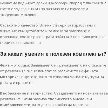
научат да подбират дрехи и аксесоари според типа събитие,
което е чудесен начин за развиване на
вкусове
и
творческо мислене
.
Страхотно качество
: Всички стикери са изработени с
внимание към детайлите и са лесни за залепване и
отлепване, което прави играта забавна и не оставя лепкави
следи по повърхността.
За какви умения е полезен комплектът?
Фина моторика
: Залепването и премахването на стикерите
от различните сцени помагат за развитието на
фината
моторика
на детето, като то използва малките мускули на
ръката и пръстите.
Въображение и творчество
: Създаването на нови визии за
различни събития развива
творческото мислене
и
въображението
, като детето трябва да мисли за