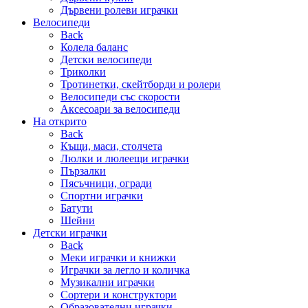
Дървени ролеви играчки
Велосипеди
Back
Колела баланс
Детски велосипеди
Триколки
Тротинетки, скейтборди и ролери
Велосипеди със скорости
Аксесоари за велосипеди
На открито
Back
Къщи, маси, столчета
Люлки и люлеещи играчки
Пързалки
Пясъчници, огради
Спортни играчки
Батути
Шейни
Детски играчки
Back
Меки играчки и книжки
Играчки за легло и количка
Музикални играчки
Сортери и конструктори
Образователни играчки