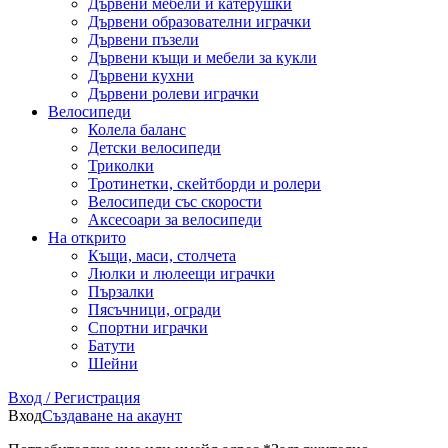
Дървени мебели и катерушки
Дървени образователни играчки
Дървени пъзели
Дървени къщи и мебели за кукли
Дървени кухни
Дървени ролеви играчки
Велосипеди
Колела баланс
Детски велосипеди
Триколки
Тротинетки, скейтборди и ролери
Велосипеди със скорости
Аксесоари за велосипеди
На открито
Къщи, маси, столчета
Люлки и люлеещи играчки
Пързалки
Пясъчници, огради
Спортни играчки
Батути
Шейни
Вход / Регистрация
Вход
Създаване на акаунт