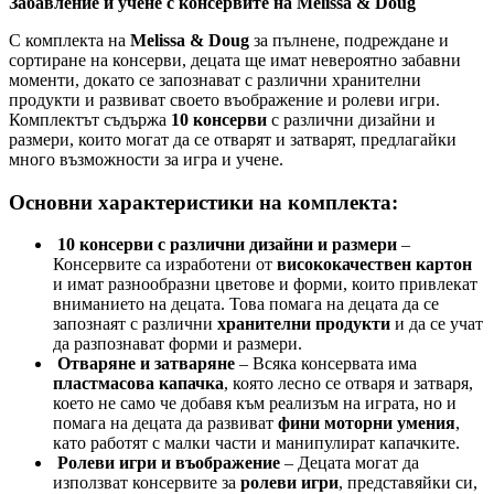
Забавление и учене с консервите на Melissa & Doug
С комплекта на
Melissa & Doug
за пълнене, подреждане и
сортиране на консерви, децата ще имат невероятно забавни
моменти, докато се запознават с различни хранителни
продукти и развиват своето въображение и ролеви игри.
Комплектът съдържа
10 консерви
с различни дизайни и
размери, които могат да се отварят и затварят, предлагайки
много възможности за игра и учене.
Основни характеристики на комплекта:
10 консерви с различни дизайни и размери
–
Консервите са изработени от
висококачествен картон
и имат разнообразни цветове и форми, които привлекат
вниманието на децата. Това помага на децата да се
запознаят с различни
хранителни продукти
и да се учат
да разпознават форми и размери.
Отваряне и затваряне
– Всяка консервата има
пластмасова капачка
, която лесно се отваря и затваря,
което не само че добавя към реализъм на играта, но и
помага на децата да развиват
фини моторни умения
,
като работят с малки части и манипулират капачките.
Ролеви игри и въображение
– Децата могат да
използват консервите за
ролеви игри
, представяйки си,