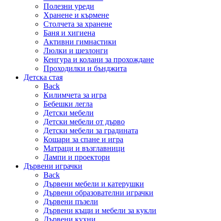
Полезни уреди
Хранене и кърмене
Столчета за хранене
Баня и хигиена
Активни гимнастики
Люлки и шезлонги
Кенгура и колани за прохождане
Проходилки и бънджита
Детска стая
Back
Килимчета за игра
Бебешки легла
Детски мебели
Детски мебели от дърво
Детски мебели за градината
Кошари за спане и игра
Матраци и възглавници
Лампи и проектори
Дървени играчки
Back
Дървени мебели и катерушки
Дървени образователни играчки
Дървени пъзели
Дървени къщи и мебели за кукли
Дървени кухни