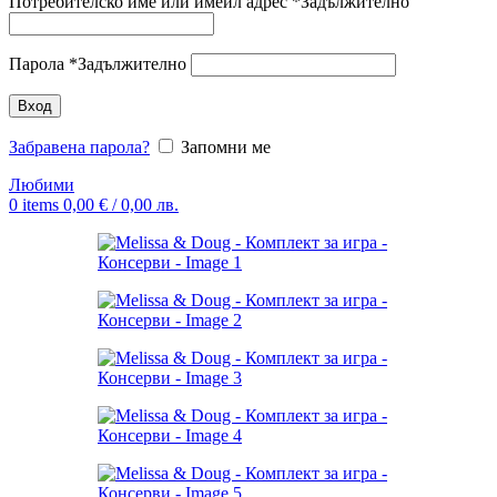
Потребителско име или имейл адрес
*
Задължително
Парола
*
Задължително
Вход
Забравена парола?
Запомни ме
Любими
0
items
0,00
€
/ 0,00 лв.