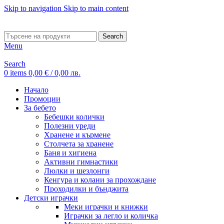
Skip to navigation
Skip to main content
ADD ANYTHING HERE OR JUST REMOVE IT…
Search
Menu
Search
0
items
0,00
€
/ 0,00 лв.
Начало
Промоции
За бебето
Бебешки колички
Полезни уреди
Хранене и кърмене
Столчета за хранене
Баня и хигиена
Активни гимнастики
Люлки и шезлонги
Кенгура и колани за прохождане
Проходилки и бънджита
Детски играчки
Меки играчки и книжки
Играчки за легло и количка