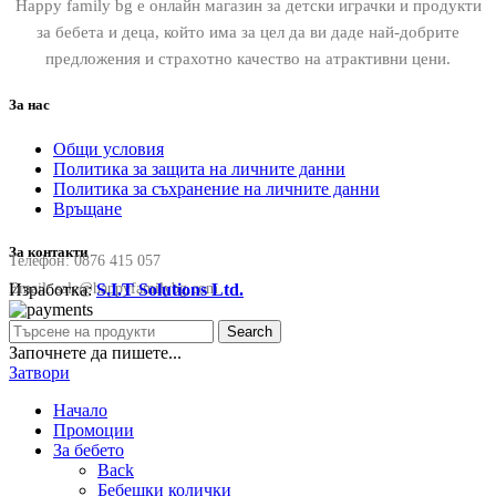
Happy family bg е онлайн магазин за детски играчки и продукти
за бебета и деца, който има за цел да ви даде най-добрите
предложения и страхотно качество на атрактивни цени.
За нас
Общи условия
Политика за защита на личните данни
Политика за съхранение на личните данни
Връщане
За контакти
Телефон:
0876 415 057
Изработка:
S.I.T Solutions Ltd.
Email:
sale@happyfamilybg.com
Search
Започнете да пишете...
Затвори
Начало
Промоции
За бебето
Back
Бебешки колички