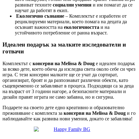
развиват техните
социални умения
и им помагат да се
научат да работят в екип.
Екологично съзнание
– Комплектът е изработен от
рециклируеми материали, което помага на децата да
осъзнаят важността на
екологичността
и на
устойчивото потребление от ранна възраст.
Идеален подарък за малките изследователи и
готвачи
Комплектът с
консерви на Melissa & Doug
е идеален подарък
за всяко дете, което обича да изследва света около себе си чрез
игра. С тези консерви малките ще се учат да сортират,
организират, броят и да разпознават различни обекти, като
същевременно се забавляват в процеса. Подходящи са за деца
на възраст от 3 години нагоре, а безопасните материали и
дизайн правят играта не само забавна, но и сигурна.
Подарете на своето дете едно креативно и образователно
преживяване с комплекта за
консерви на Melissa & Doug
и го
наблюдавайте как развива нови умения, докато се забавлява!