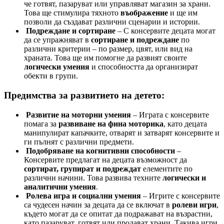
че готвят, пазаруват или управляват магазин за храни.
Това ще стимулира тяхното
въображение
и ще им
позволи да създават различни сценарии и истории.
Подреждане и сортиране
– С консервите децата могат
да се упражняват в
сортиране и подреждане
по
различни критерии – по размер, цвят, или вид на
храната. Това ще им помогне да развият своите
логически умения
и способността да организират
обекти в групи.
Предимства за развитието на детето:
Развитие на моторни умения
– Играта с консервите
помага за
развиване на фина моторика
, като децата
манипулират капачките, отварят и затварят консервите и
ги пълнят с различни предмети.
Подобряване на когнитивни способности
–
Консервите предлагат на децата възможност да
сортират, групират и подреждат
елементите по
различни начини. Това развива техните
логически и
аналитични умения
.
Ролева игра и социални умения
– Игрите с консервите
са чудесен начин за децата да се включат в
ролеви игри
,
където могат да се опитат да подражават на възрастни,
като пазаруват, готвят или продават храни. Такива игри