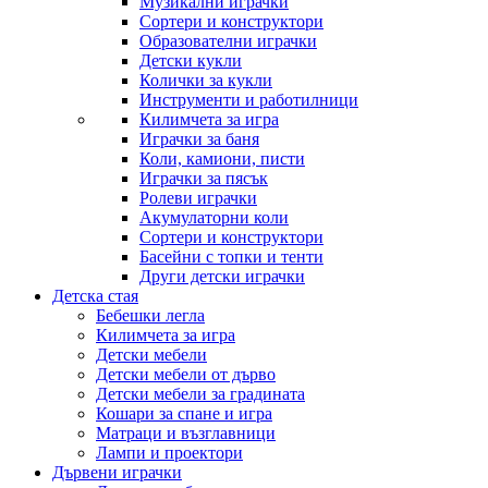
Музикални играчки
Сортери и конструктори
Образователни играчки
Детски кукли
Колички за кукли
Инструменти и работилници
Килимчета за игра
Играчки за баня
Коли, камиони, писти
Играчки за пясък
Ролеви играчки
Акумулаторни коли
Сортери и конструктори
Басейни с топки и тенти
Други детски играчки
Детска стая
Бебешки легла
Килимчета за игра
Детски мебели
Детски мебели от дърво
Детски мебели за градината
Кошари за спане и игра
Матраци и възглавници
Лампи и проектори
Дървени играчки