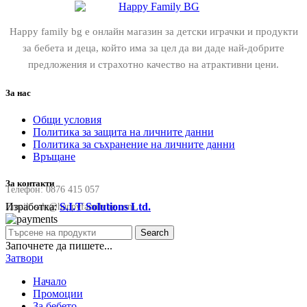
Happy family bg е онлайн магазин за детски играчки и продукти
за бебета и деца, който има за цел да ви даде най-добрите
предложения и страхотно качество на атрактивни цени.
За нас
Общи условия
Политика за защита на личните данни
Политика за съхранение на личните данни
Връщане
За контакти
Телефон:
0876 415 057
Изработка:
S.I.T Solutions Ltd.
Email:
sale@happyfamilybg.com
Search
Започнете да пишете...
Затвори
Начало
Промоции
За бебето