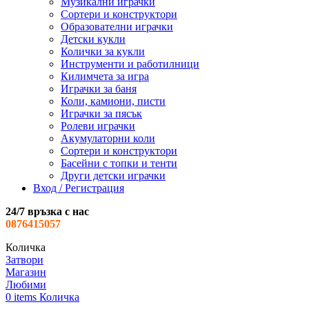
Музикални играчки
Сортери и конструктори
Образователни играчки
Детски кукли
Колички за кукли
Инструменти и работилници
Килимчета за игра
Играчки за баня
Коли, камиони, писти
Играчки за пясък
Ролеви играчки
Акумулаторни коли
Сортери и конструктори
Басейни с топки и тенти
Други детски играчки
Вход / Регистрация
24/7 връзка с нас
0876415057
Количка
Затвори
Магазин
Любими
0
items
Количка