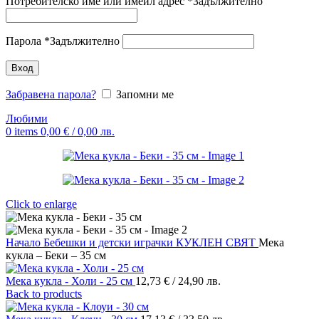
Потребителско име или имейл адрес
*
Задължително
Парола
*
Задължително
Вход
Забравена парола?
Запомни ме
Любими
0
items
0,00
€
/ 0,00 лв.
Click to enlarge
Начало
Бебешки и детски играчки
КУКЛЕН СВЯТ
Мека
кукла – Беки – 35 см
Мека кукла - Холи - 25 см
12,73
€
/ 24,90 лв.
Back to products