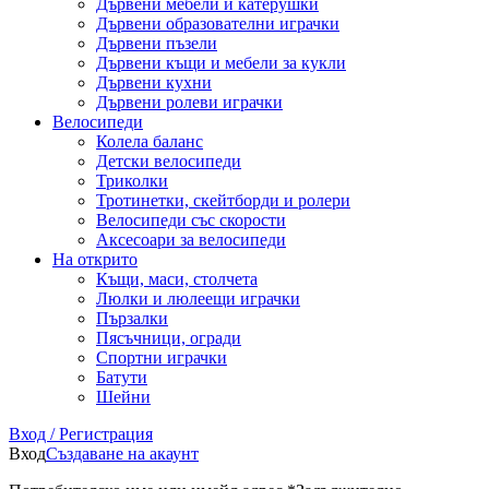
Дървени мебели и катерушки
Дървени образователни играчки
Дървени пъзели
Дървени къщи и мебели за кукли
Дървени кухни
Дървени ролеви играчки
Велосипеди
Колела баланс
Детски велосипеди
Триколки
Тротинетки, скейтборди и ролери
Велосипеди със скорости
Аксесоари за велосипеди
На открито
Къщи, маси, столчета
Люлки и люлеещи играчки
Пързалки
Пясъчници, огради
Спортни играчки
Батути
Шейни
Вход / Регистрация
Вход
Създаване на акаунт