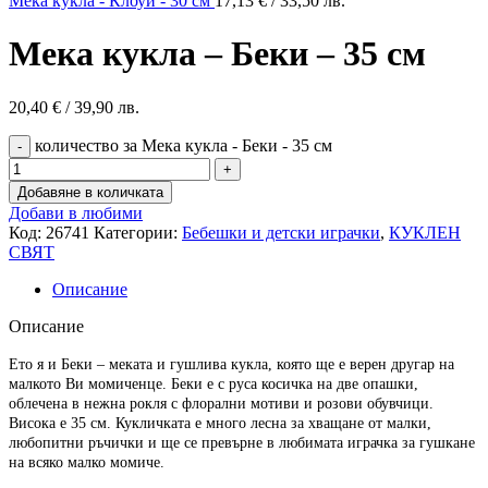
Мека кукла - Клоуи - 30 см
17,13
€
/ 33,50 лв.
Мека кукла – Беки – 35 см
20,40
€
/ 39,90 лв.
количество за Мека кукла - Беки - 35 см
Добавяне в количката
Добави в любими
Код:
26741
Категории:
Бебешки и детски играчки
,
КУКЛЕН
СВЯТ
Описание
Описание
Ето я и Беки – меката и гушлива кукла, която ще е верен другар на
малкото Ви момиченце. Беки е с руса косичка на две опашки,
облечена в нежна рокля с флорални мотиви и розови обувчици.
Висока е 35 см. Кукличката е много лесна за хващане от малки,
любопитни ръчички и ще се превърне в любимата играчка за гушкане
на всяко малко момиче.