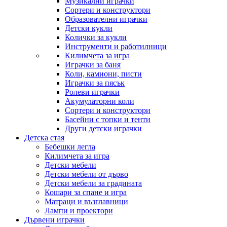
Музикални играчки
Сортери и конструктори
Образователни играчки
Детски кукли
Колички за кукли
Инструменти и работилници
Килимчета за игра
Играчки за баня
Коли, камиони, писти
Играчки за пясък
Ролеви играчки
Акумулаторни коли
Сортери и конструктори
Басейни с топки и тенти
Други детски играчки
Детска стая
Бебешки легла
Килимчета за игра
Детски мебели
Детски мебели от дърво
Детски мебели за градината
Кошари за спане и игра
Матраци и възглавници
Лампи и проектори
Дървени играчки