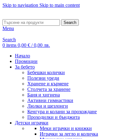
Skip to navigation
Skip to main content
ADD ANYTHING HERE OR JUST REMOVE IT…
Search
Menu
Search
0
items
0,00
€
/ 0,00 лв.
Начало
Промоции
За бебето
Бебешки колички
Полезни уреди
Хранене и кърмене
Столчета за хранене
Баня и хигиена
Активни гимнастики
Люлки и шезлонги
Кенгура и колани за прохождане
Проходилки и бънджита
Детски играчки
Меки играчки и книжки
Играчки за легло и количка