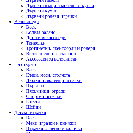
Дървени пъзели
Дървени къщи и мебели за кукли
Дървени кухни
Дървени ролеви играчки
Велосипеди
Back
Колела баланс
Детски велосипеди
Триколки
Тротинетки, скейтборди и ролери
Велосипеди със скорости
Аксесоари за велосипеди
На открито
Back
Къщи, маси, столчета
Люлки и люлеещи играчки
Пързалки
Пясъчници, огради
Спортни играчки
Батути
Шейни
Детски играчки
Back
Меки играчки и книжки
Играчки за легло и количка