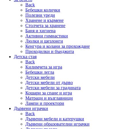
Back
Бебешки колички
Полезни уреди
Хранене и кърмене
Столчета за хранене
Баня и хигиена
Активни гимнастики
Люлки и шезлонги
Кенгура и колани за прохождане
Проходилки и бънджита
Детска стая
Back
Килимчета за игра
Бебешки легла
Детски мебели
Детски мебели от дърво
Детски мебели за градината
Кошари за спане и игра
Матраци и възглавници
Лампи и проектори
Дървени играчки
Back
Дървени мебели и катерушки
Дървени образователни играчки