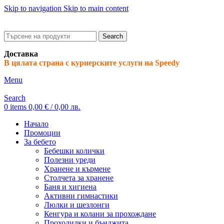
Skip to navigation
Skip to main content
ADD ANYTHING HERE OR JUST REMOVE IT…
Search
Доставка
В цялата страна с куриерските услуги на Speedy
Menu
Search
0
items
0,00
€
/ 0,00 лв.
Начало
Промоции
За бебето
Бебешки колички
Полезни уреди
Хранене и кърмене
Столчета за хранене
Баня и хигиена
Активни гимнастики
Люлки и шезлонги
Кенгура и колани за прохождане
Проходилки и бънджита