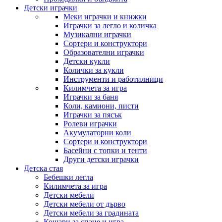
Детски играчки
Меки играчки и книжки
Играчки за легло и количка
Музикални играчки
Сортери и конструктори
Образователни играчки
Детски кукли
Колички за кукли
Инструменти и работилници
Килимчета за игра
Играчки за баня
Коли, камиони, писти
Играчки за пясък
Ролеви играчки
Акумулаторни коли
Сортери и конструктори
Басейни с топки и тенти
Други детски играчки
Детска стая
Бебешки легла
Килимчета за игра
Детски мебели
Детски мебели от дърво
Детски мебели за градината
Кошари за спане и игра