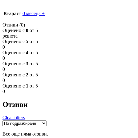
Възраст
0 месеца +
Отзиви (0)
Оценено с
0
от 5
ревюта
Оценено с
5
от 5
0
Оценено с
4
от 5
0
Оценено с
3
от 5
0
Оценено с
2
от 5
0
Оценено с
1
от 5
0
Отзиви
Clear filters
Все още няма отзиви.