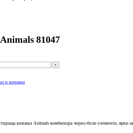
Animals 81047
ки и книжки
стираща книжка Animals комбинира черно-бели елементи, ярки ак