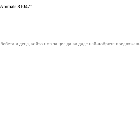
Animals 81047”
 бебета и деца, който има за цел да ви даде най-добрите предложен