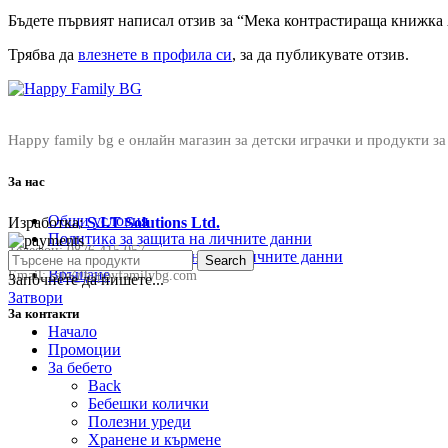
Бъдете първият написал отзив за “Мека контрастираща книжка 
Трябва да
влезнете в профила си
, за да публикувате отзив.
Happy family bg е онлайн магазин за детски играчки и продукти за
За нас
Общи условия
Изработка:
S.I.T Solutions Ltd.
Политика за защита на личните данни
Телефон:
0876 415 057
Политика за съхранение на личните данни
Search
Връщане
Email:
sale@happyfamilybg.com
Започнете да пишете...
Затвори
За контакти
Начало
Промоции
За бебето
Back
Бебешки колички
Полезни уреди
Хранене и кърмене