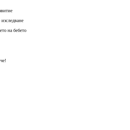
звитие
о изследване
то на бебето
че!