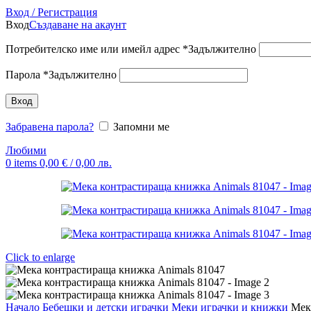
Вход / Регистрация
Вход
Създаване на акаунт
Потребителско име или имейл адрес
*
Задължително
Парола
*
Задължително
Вход
Забравена парола?
Запомни ме
Любими
0
items
0,00
€
/ 0,00 лв.
Click to enlarge
Начало
Бебешки и детски играчки
Меки играчки и книжки
Мек