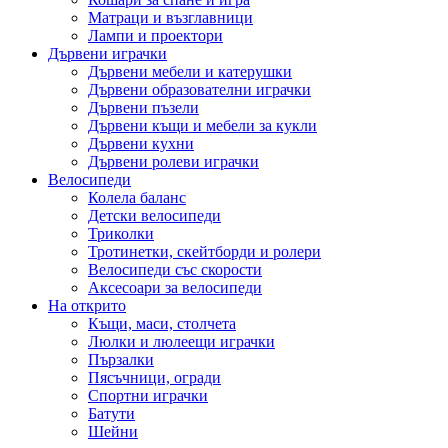
Матраци и възглавници
Лампи и проектори
Дървени играчки
Дървени мебели и катерушки
Дървени образователни играчки
Дървени пъзели
Дървени къщи и мебели за кукли
Дървени кухни
Дървени ролеви играчки
Велосипеди
Колела баланс
Детски велосипеди
Триколки
Тротинетки, скейтборди и ролери
Велосипеди със скорости
Аксесоари за велосипеди
На открито
Къщи, маси, столчета
Люлки и люлеещи играчки
Пързалки
Пясъчници, огради
Спортни играчки
Батути
Шейни