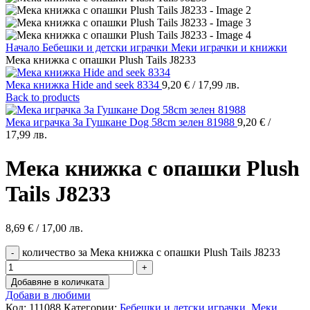
Начало
Бебешки и детски играчки
Меки играчки и книжки
Мека книжка с опашки Plush Tails J8233
Мека книжка Hide and seek 8334
9,20
€
/ 17,99 лв.
Back to products
Мека играчка За Гушкане Dog 58cm зелен 81988
9,20
€
/
17,99 лв.
Мека книжка с опашки Plush
Tails J8233
8,69
€
/ 17,00 лв.
количество за Мека книжка с опашки Plush Tails J8233
Добавяне в количката
Добави в любими
Код:
111088
Категории:
Бебешки и детски играчки
,
Меки