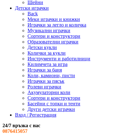
Шейни
Детски играчки
Back
Меки играчки и книжки
Играчки за легло и количка
Музикални играчки
Сортери и конструктори
Образователни играчки
Детски кукли
Колички за кукли
Инструменти и работилници
Килимчета за игра
Играчки за баня
Коли, камиони, писти
Играчки за пясък
Ролеви играчки
Акумулаторни коли
Сортери и конструктори
Басейни с топки и тенти
Други детски играчки
Вход / Регистрация
24/7 връзка с нас
0876415057