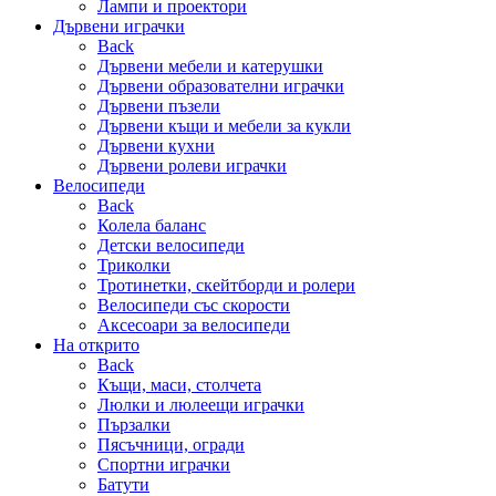
Лампи и проектори
Дървени играчки
Back
Дървени мебели и катерушки
Дървени образователни играчки
Дървени пъзели
Дървени къщи и мебели за кукли
Дървени кухни
Дървени ролеви играчки
Велосипеди
Back
Колела баланс
Детски велосипеди
Триколки
Тротинетки, скейтборди и ролери
Велосипеди със скорости
Аксесоари за велосипеди
На открито
Back
Къщи, маси, столчета
Люлки и люлеещи играчки
Пързалки
Пясъчници, огради
Спортни играчки
Батути