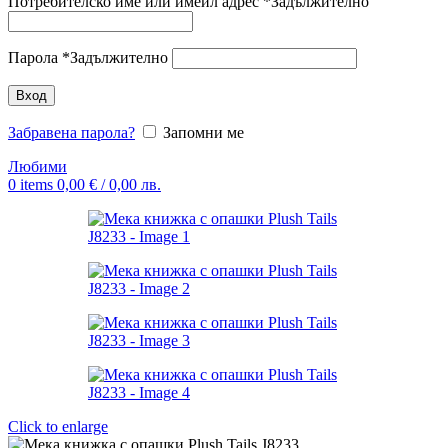
Потребителско име или имейл адрес
*
Задължително
Парола
*
Задължително
Вход
Забравена парола?
Запомни ме
Любими
0
items
0,00
€
/ 0,00 лв.
Click to enlarge