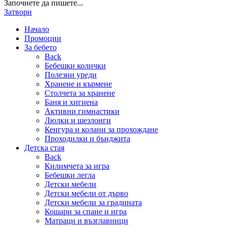
Започнете да пишете...
Затвори
Начало
Промоции
За бебето
Back
Бебешки колички
Полезни уреди
Хранене и кърмене
Столчета за хранене
Баня и хигиена
Активни гимнастики
Люлки и шезлонги
Кенгура и колани за прохождане
Проходилки и бънджита
Детска стая
Back
Килимчета за игра
Бебешки легла
Детски мебели
Детски мебели от дърво
Детски мебели за градината
Кошари за спане и игра
Матраци и възглавници