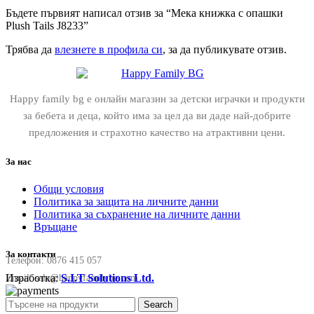
Бъдете първият написал отзив за “Мека книжка с опашки
Plush Tails J8233”
Трябва да
влезнете в профила си
, за да публикувате отзив.
Happy family bg е онлайн магазин за детски играчки и продукти
за бебета и деца, който има за цел да ви даде най-добрите
предложения и страхотно качество на атрактивни цени.
За нас
Общи условия
Политика за защита на личните данни
Политика за съхранение на личните данни
Връщане
За контакти
Телефон:
0876 415 057
Изработка:
S.I.T Solutions Ltd.
Email:
sale@happyfamilybg.com
Search