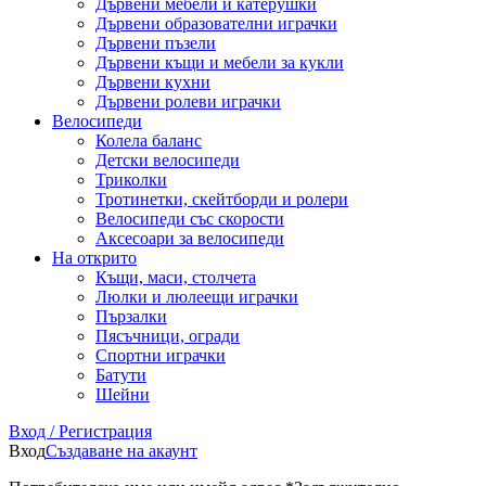
Дървени мебели и катерушки
Дървени образователни играчки
Дървени пъзели
Дървени къщи и мебели за кукли
Дървени кухни
Дървени ролеви играчки
Велосипеди
Колела баланс
Детски велосипеди
Триколки
Тротинетки, скейтборди и ролери
Велосипеди със скорости
Аксесоари за велосипеди
На открито
Къщи, маси, столчета
Люлки и люлеещи играчки
Пързалки
Пясъчници, огради
Спортни играчки
Батути
Шейни
Вход / Регистрация
Вход
Създаване на акаунт