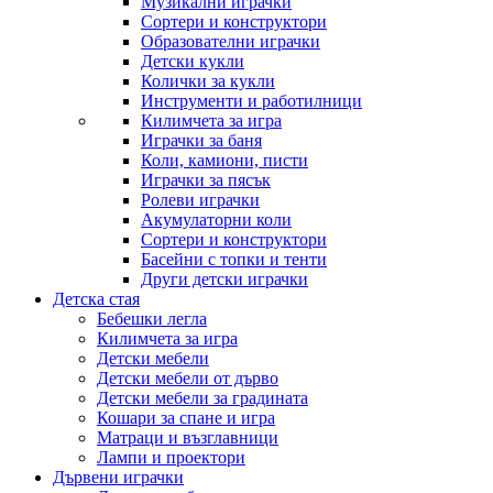
Музикални играчки
Сортери и конструктори
Образователни играчки
Детски кукли
Колички за кукли
Инструменти и работилници
Килимчета за игра
Играчки за баня
Коли, камиони, писти
Играчки за пясък
Ролеви играчки
Акумулаторни коли
Сортери и конструктори
Басейни с топки и тенти
Други детски играчки
Детска стая
Бебешки легла
Килимчета за игра
Детски мебели
Детски мебели от дърво
Детски мебели за градината
Кошари за спане и игра
Матраци и възглавници
Лампи и проектори
Дървени играчки