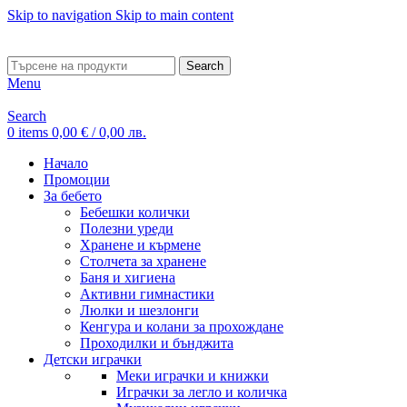
Skip to navigation
Skip to main content
ADD ANYTHING HERE OR JUST REMOVE IT…
Search
Menu
Search
0
items
0,00
€
/ 0,00 лв.
Начало
Промоции
За бебето
Бебешки колички
Полезни уреди
Хранене и кърмене
Столчета за хранене
Баня и хигиена
Активни гимнастики
Люлки и шезлонги
Кенгура и колани за прохождане
Проходилки и бънджита
Детски играчки
Меки играчки и книжки
Играчки за легло и количка