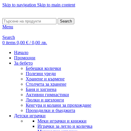
Skip to navigation
Skip to main content
ADD ANYTHING HERE OR JUST REMOVE IT…
Search
Menu
Search
0
items
0,00
€
/ 0,00 лв.
Начало
Промоции
За бебето
Бебешки колички
Полезни уреди
Хранене и кърмене
Столчета за хранене
Баня и хигиена
Активни гимнастики
Люлки и шезлонги
Кенгура и колани за прохождане
Проходилки и бънджита
Детски играчки
Меки играчки и книжки
Играчки за легло и количка