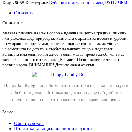
Код:
26058
Категории:
Бебешки и детски играчки
,
РАНИЧКИ
Описание
Описание
Малката раничка на Rex London е идеална за детска градина, пикник
или разходка сред природата. Разполага с дръжка за носене и удобни
регулиращи се презрамки, които са подплатени и няма да убиват
на раменцата на детето, а гърбът на чантата също е подплатен.
Раницата има един голям джоб и един малък преден джоб, които се
затварят с цип. Тя е от серията „Космос“. Почистването е лесно, с
влажна кърпа. ВНИМАНИЕ! Дръжте далеч от огън.
Happy family bg е онлайн магазин за детски играчки и продукти
за бебета и деца, който има за цел да ви даде най-добрите
предложения и страхотно качество на атрактивни цени.
За нас
Общи условия
Политика за защита на личните данни