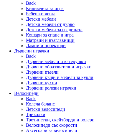
Back
Килимчета за игра
Бебешки легла
Детски мебели
Детски мебели от дърво
Детски мебели за градината
Кошари за спане и игра
Матраци и възглавници
Лампи и проектори
Дървени играчки
Back
Дървени мебели и катерушки
Дървени образователни играчки
Дървени пъзели
Дървени къщи и мебели за кукли
Дървени кухни
Дървени ролеви играчки
Велосипеди
Back
Колела баланс
Детски велосипеди
Триколки
Тротинетки, скейтборди и ролери
Велосипеди със скорости
Аксесоари за велосипеди