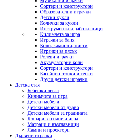
Музикални играчки
Сортери и конструктори
Образователни играчки
Детски кукли
Колички за кукли
Инструменти и работилници
Килимчета за игра
Играчки за баня
Коли, камиони, писти
Играчки за пясък
Ролеви играчки
Акумулаторни коли
Сортери и конструктори
Басейни с топки и тенти
Други детски играчки
Детска стая
Бебешки легла
Килимчета за игра
Детски мебели
Детски мебели от дърво
Детски мебели за градината
Кошари за спане и игра
Матраци и възглавници
Лампи и проектори
Дървени играчки