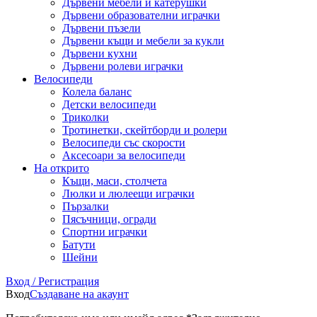
Дървени мебели и катерушки
Дървени образователни играчки
Дървени пъзели
Дървени къщи и мебели за кукли
Дървени кухни
Дървени ролеви играчки
Велосипеди
Колела баланс
Детски велосипеди
Триколки
Тротинетки, скейтборди и ролери
Велосипеди със скорости
Аксесоари за велосипеди
На открито
Къщи, маси, столчета
Люлки и люлеещи играчки
Пързалки
Пясъчници, огради
Спортни играчки
Батути
Шейни
Вход / Регистрация
Вход
Създаване на акаунт