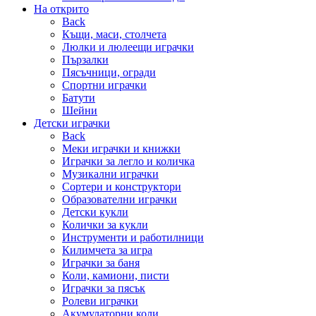
На открито
Back
Къщи, маси, столчета
Люлки и люлеещи играчки
Пързалки
Пясъчници, огради
Спортни играчки
Батути
Шейни
Детски играчки
Back
Меки играчки и книжки
Играчки за легло и количка
Музикални играчки
Сортери и конструктори
Образователни играчки
Детски кукли
Колички за кукли
Инструменти и работилници
Килимчета за игра
Играчки за баня
Коли, камиони, писти
Играчки за пясък
Ролеви играчки
Акумулаторни коли