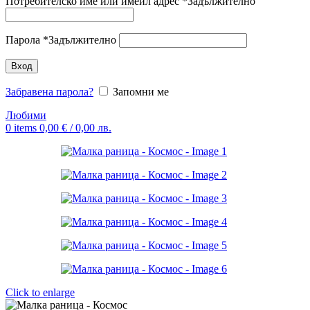
Потребителско име или имейл адрес
*
Задължително
Парола
*
Задължително
Вход
Забравена парола?
Запомни ме
Любими
0
items
0,00
€
/ 0,00 лв.
Click to enlarge