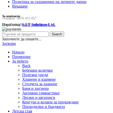
Политика за съхранение на личните данни
Връщане
За контакти
Телефон:
0876 415 057
Изработка:
S.I.T Solutions Ltd.
Email:
sale@happyfamilybg.com
Search
Започнете да пишете...
Затвори
Начало
Промоции
За бебето
Back
Бебешки колички
Полезни уреди
Хранене и кърмене
Столчета за хранене
Баня и хигиена
Активни гимнастики
Люлки и шезлонги
Кенгура и колани за прохождане
Проходилки и бънджита
Детска стая