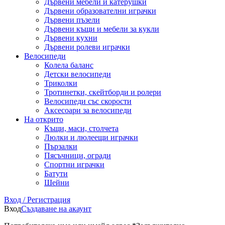
Дървени мебели и катерушки
Дървени образователни играчки
Дървени пъзели
Дървени къщи и мебели за кукли
Дървени кухни
Дървени ролеви играчки
Велосипеди
Колела баланс
Детски велосипеди
Триколки
Тротинетки, скейтборди и ролери
Велосипеди със скорости
Аксесоари за велосипеди
На открито
Къщи, маси, столчета
Люлки и люлеещи играчки
Пързалки
Пясъчници, огради
Спортни играчки
Батути
Шейни
Вход / Регистрация
Вход
Създаване на акаунт