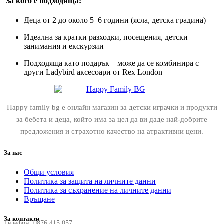
За кого е подходяща:
Деца от 2 до около 5–6 години (ясла, детска градина)
Идеална за кратки разходки, посещения, детски
занимания и екскурзии
Подходяща като подарък—може да се комбинира с
други Ladybird аксесоари от Rex London
Happy family bg е онлайн магазин за детски играчки и продукти
за бебета и деца, който има за цел да ви даде най-добрите
предложения и страхотно качество на атрактивни цени.
За нас
Общи условия
Политика за защита на личните данни
Политика за съхранение на личните данни
Връщане
За контакти
Телефон:
0876 415 057