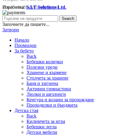
Изработка:
S.I.T Solutions Ltd.
Email:
sale@happyfamilybg.com
Search
Започнете да пишете...
Затвори
Начало
Промоции
За бебето
Back
Бебешки колички
Полезни уреди
Хранене и кърмене
Столчета за хранене
Баня и хигиена
Активни гимнастики
Люлки и шезлонги
Кенгура и колани за прохождане
Проходилки и бънджита
Детска стая
Back
Килимчета за игра
Бебешки легла
Детски мебели