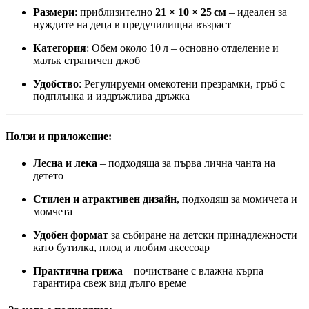
Размери
: приблизително
21 × 10 × 25 см
– идеален за
нуждите на деца в предучилищна възраст
Категория
: Обем около 10 л – основно отделение и
малък страничен джоб
Удобство
: Регулируеми омекотени презрамки, гръб с
подплънка и издръжлива дръжка
Ползи и приложение:
Лесна и лека
– подходяща за първа лична чанта на
детето
Стилен и атрактивен дизайн
, подходящ за момичета и
момчета
Удобен формат
за събиране на детски принадлежности
като бутилка, плод и любим аксесоар
Практична грижа
– почистване с влажна кърпа
гарантира свеж вид дълго време