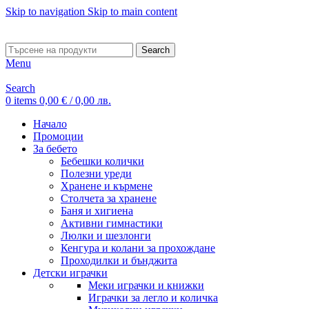
Skip to navigation
Skip to main content
ADD ANYTHING HERE OR JUST REMOVE IT…
Search
Menu
Search
0
items
0,00
€
/ 0,00 лв.
Начало
Промоции
За бебето
Бебешки колички
Полезни уреди
Хранене и кърмене
Столчета за хранене
Баня и хигиена
Активни гимнастики
Люлки и шезлонги
Кенгура и колани за прохождане
Проходилки и бънджита
Детски играчки
Меки играчки и книжки
Играчки за легло и количка