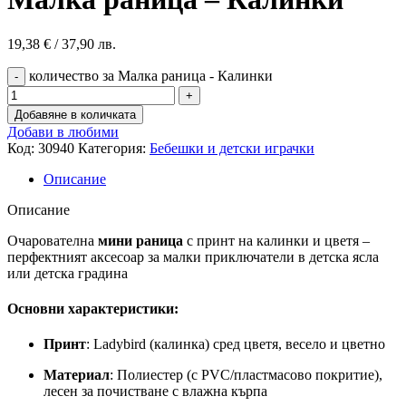
19,38
€
/ 37,90 лв.
количество за Малка раница - Калинки
Добавяне в количката
Добави в любими
Код:
30940
Категория:
Бебешки и детски играчки
Описание
Описание
Очарователна
мини раница
с принт на калинки и цветя –
перфектният аксесоар за малки приключатели в детска ясла
или детска градина
Основни характеристики:
Принт
: Ladybird (калинка) сред цветя, весело и цветно
Материал
: Полиестер (с PVC/пластмасово покритие),
лесен за почистване с влажна кърпа