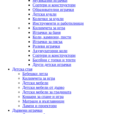
Музикални играчки
Сортери и конструктори
Образователни играчки
Детски кукли
Колички за кукли
Инструменти и работилници
Килимчета за игра
Играчки за баня
Коли, камиони, писти
Играчки за пясък
Ролеви играчки
Акумулаторни коли
Сортери и конструктори
Басейни с топки и тенти
Други детски играчки
Детска стая
Бебешки легла
Килимчета за игра
Детски мебели
Детски мебели от дърво
Детски мебели за градината
Кошари за спане и игра
Матраци и възглавници
Лампи и проектори
Дървени играчки