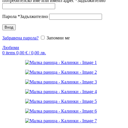
Потребителско име или имейл адрес
*
Задължително
Парола
*
Задължително
Вход
Забравена парола?
Запомни ме
Любими
0
items
0,00
€
/ 0,00 лв.