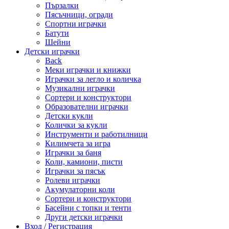
Пързалки
Пясъчници, огради
Спортни играчки
Батути
Шейни
Детски играчки
Back
Меки играчки и книжки
Играчки за легло и количка
Музикални играчки
Сортери и конструктори
Образователни играчки
Детски кукли
Колички за кукли
Инструменти и работилници
Килимчета за игра
Играчки за баня
Коли, камиони, писти
Играчки за пясък
Ролеви играчки
Акумулаторни коли
Сортери и конструктори
Басейни с топки и тенти
Други детски играчки
Вход / Регистрация