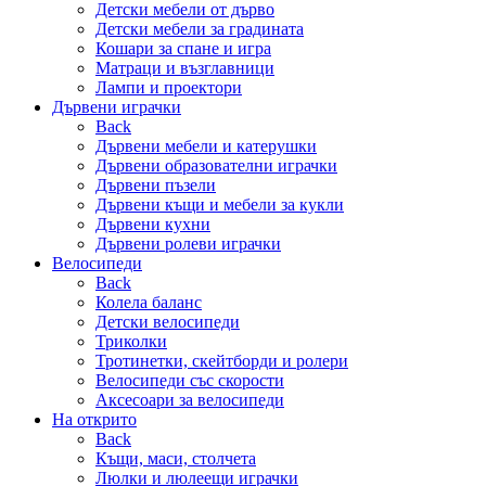
Детски мебели от дърво
Детски мебели за градината
Кошари за спане и игра
Матраци и възглавници
Лампи и проектори
Дървени играчки
Back
Дървени мебели и катерушки
Дървени образователни играчки
Дървени пъзели
Дървени къщи и мебели за кукли
Дървени кухни
Дървени ролеви играчки
Велосипеди
Back
Колела баланс
Детски велосипеди
Триколки
Тротинетки, скейтборди и ролери
Велосипеди със скорости
Аксесоари за велосипеди
На открито
Back
Къщи, маси, столчета
Люлки и люлеещи играчки