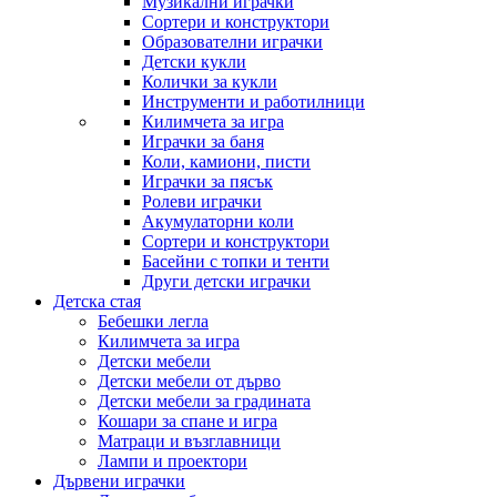
Музикални играчки
Сортери и конструктори
Образователни играчки
Детски кукли
Колички за кукли
Инструменти и работилници
Килимчета за игра
Играчки за баня
Коли, камиони, писти
Играчки за пясък
Ролеви играчки
Акумулаторни коли
Сортери и конструктори
Басейни с топки и тенти
Други детски играчки
Детска стая
Бебешки легла
Килимчета за игра
Детски мебели
Детски мебели от дърво
Детски мебели за градината
Кошари за спане и игра
Матраци и възглавници
Лампи и проектори
Дървени играчки