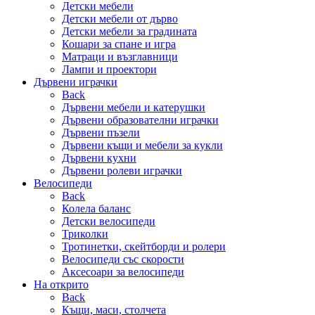
Детски мебели
Детски мебели от дърво
Детски мебели за градината
Кошари за спане и игра
Матраци и възглавници
Лампи и проектори
Дървени играчки
Back
Дървени мебели и катерушки
Дървени образователни играчки
Дървени пъзели
Дървени къщи и мебели за кукли
Дървени кухни
Дървени ролеви играчки
Велосипеди
Back
Колела баланс
Детски велосипеди
Триколки
Тротинетки, скейтборди и ролери
Велосипеди със скорости
Аксесоари за велосипеди
На открито
Back
Къщи, маси, столчета