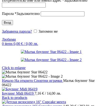
Потребителско име или имейл адрес
*
Задължително
Парола
*
Задължително
Вход
Забравена парола?
Запомни ме
Любими
0
items
0,00
€
/ 0,00 лв.
Click to enlarge
Начало
На открито
Спортни играчки
Малък боулинг Star
06422
Боулинг Midi 06419
7,16
€
/ 14,00 лв.
Back to products