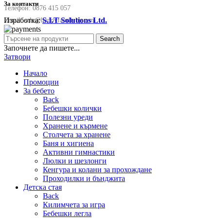
За контакти
Телефон:
0876 415 057
Изработка:
S.I.T Solutions Ltd.
Email:
sale@happyfamilybg.com
Search
Започнете да пишете...
Затвори
Начало
Промоции
За бебето
Back
Бебешки колички
Полезни уреди
Хранене и кърмене
Столчета за хранене
Баня и хигиена
Активни гимнастики
Люлки и шезлонги
Кенгура и колани за прохождане
Проходилки и бънджита
Детска стая
Back
Килимчета за игра
Бебешки легла