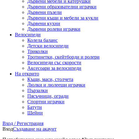
Дървени мебели и катерушки
Дървени образователни играчки
Дървени пъзели
Дървени къщи и мебели за кукли
Дървени кухни
Дървени ролеви играчки
Велосипеди
Колела баланс
Детски велосипеди
Триколки
Тротинетки, скейтборди и ролери
Велосипеди със скорости
Аксесоари за велосипеди
На открито
Къщи, маси, столчета
Люлки и люлеещи играчки
Пързалки
Пясъчници, огради
Спортни играчки
Батути
Шейни
Вход / Регистрация
Вход
Създаване на акаунт