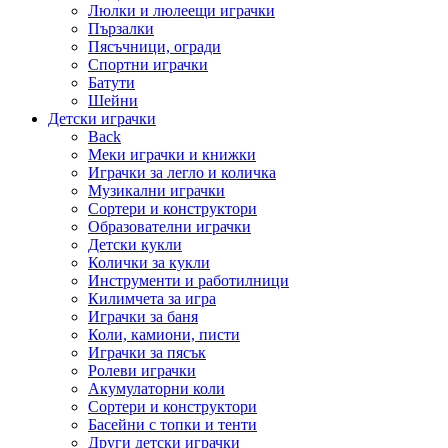
Люлки и люлеещи играчки
Пързалки
Пясъчници, огради
Спортни играчки
Батути
Шейни
Детски играчки
Back
Меки играчки и книжки
Играчки за легло и количка
Музикални играчки
Сортери и конструктори
Образователни играчки
Детски кукли
Колички за кукли
Инструменти и работилници
Килимчета за игра
Играчки за баня
Коли, камиони, писти
Играчки за пясък
Ролеви играчки
Акумулаторни коли
Сортери и конструктори
Басейни с топки и тенти
Други детски играчки