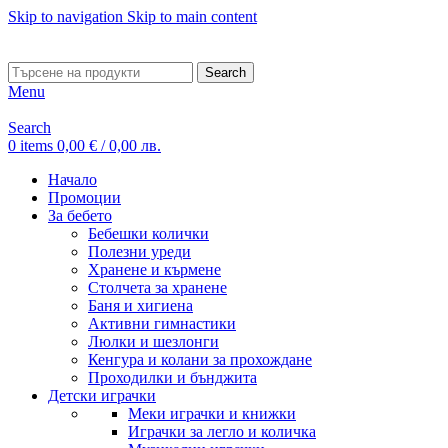
Skip to navigation
Skip to main content
ADD ANYTHING HERE OR JUST REMOVE IT…
Search
Menu
Search
0
items
0,00
€
/ 0,00 лв.
Начало
Промоции
За бебето
Бебешки колички
Полезни уреди
Хранене и кърмене
Столчета за хранене
Баня и хигиена
Активни гимнастики
Люлки и шезлонги
Кенгура и колани за прохождане
Проходилки и бънджита
Детски играчки
Меки играчки и книжки
Играчки за легло и количка