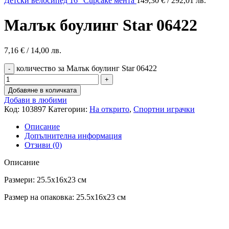
Детски велосипед 16" Cupcake мента
149,30
€
/ 292,01 лв.
Малък боулинг Star 06422
7,16
€
/ 14,00 лв.
количество за Малък боулинг Star 06422
Добавяне в количката
Добави в любими
Код:
103897
Категории:
На открито
,
Спортни играчки
Описание
Допълнителна информация
Отзиви (0)
Описание
Размери: 25.5x16x23 см
Размер на опаковка: 25.5x16x23 см