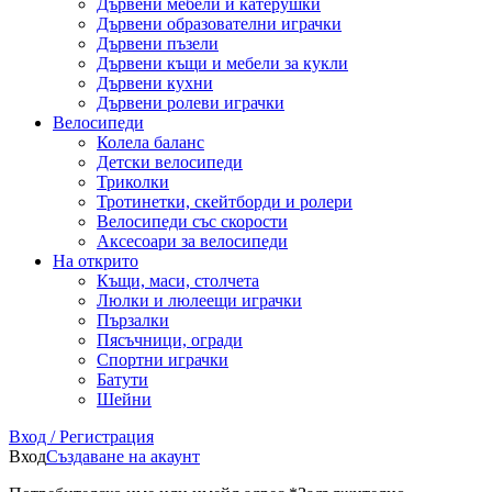
Дървени мебели и катерушки
Дървени образователни играчки
Дървени пъзели
Дървени къщи и мебели за кукли
Дървени кухни
Дървени ролеви играчки
Велосипеди
Колела баланс
Детски велосипеди
Триколки
Тротинетки, скейтборди и ролери
Велосипеди със скорости
Аксесоари за велосипеди
На открито
Къщи, маси, столчета
Люлки и люлеещи играчки
Пързалки
Пясъчници, огради
Спортни играчки
Батути
Шейни
Вход / Регистрация
Вход
Създаване на акаунт