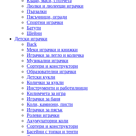
Къщи, маси, столчета
Люлки и люлеещи играчки
Пързалки
Пясъчници, огради
Спортни играчки
Батути
Шейни
Детски играчки
Back
Меки играчки и книжки
Играчки за легло и количка
Музикални играчки
Сортери и конструктори
Образователни играчки
Детски кукли
Колички за кукли
Инструменти и работилници
Килимчета за игра
Играчки за баня
Коли, камиони, писти
Играчки за пясък
Ролеви играчки
Акумулаторни коли
Сортери и конструктори
Басейни с топки и тенти