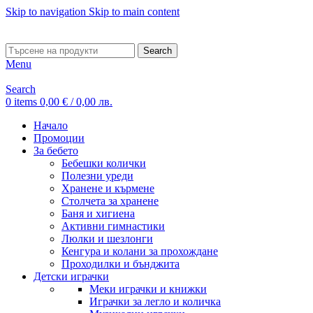
Skip to navigation
Skip to main content
ADD ANYTHING HERE OR JUST REMOVE IT…
Search
Menu
Search
0
items
0,00
€
/ 0,00 лв.
Начало
Промоции
За бебето
Бебешки колички
Полезни уреди
Хранене и кърмене
Столчета за хранене
Баня и хигиена
Активни гимнастики
Люлки и шезлонги
Кенгура и колани за прохождане
Проходилки и бънджита
Детски играчки
Меки играчки и книжки
Играчки за легло и количка