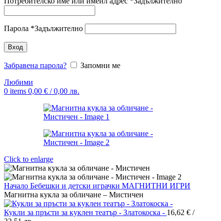
Потребителско име или имейл адрес
*
Задължително
Парола
*
Задължително
Вход
Забравена парола?
Запомни ме
Любими
0
items
0,00
€
/ 0,00 лв.
Click to enlarge
Начало
Бебешки и детски играчки
МАГНИТНИ ИГРИ
Магнитна кукла за обличане – Мистичен
Кукли за пръсти за куклен театър - Златокоска -
16,62
€
/