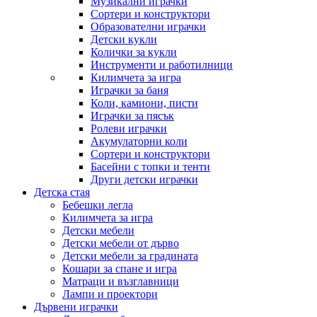
Музикални играчки
Сортери и конструктори
Образователни играчки
Детски кукли
Колички за кукли
Инструменти и работилници
Килимчета за игра
Играчки за баня
Коли, камиони, писти
Играчки за пясък
Ролеви играчки
Акумулаторни коли
Сортери и конструктори
Басейни с топки и тенти
Други детски играчки
Детска стая
Бебешки легла
Килимчета за игра
Детски мебели
Детски мебели от дърво
Детски мебели за градината
Кошари за спане и игра
Матраци и възглавници
Лампи и проектори
Дървени играчки