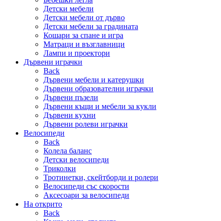
Детски мебели
Детски мебели от дърво
Детски мебели за градината
Кошари за спане и игра
Матраци и възглавници
Лампи и проектори
Дървени играчки
Back
Дървени мебели и катерушки
Дървени образователни играчки
Дървени пъзели
Дървени къщи и мебели за кукли
Дървени кухни
Дървени ролеви играчки
Велосипеди
Back
Колела баланс
Детски велосипеди
Триколки
Тротинетки, скейтборди и ролери
Велосипеди със скорости
Аксесоари за велосипеди
На открито
Back