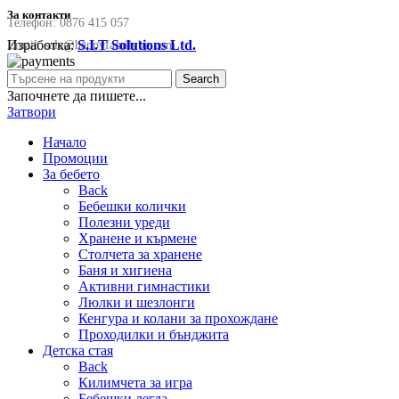
За контакти
Телефон:
0876 415 057
Изработка:
S.I.T Solutions Ltd.
Email:
sale@happyfamilybg.com
Search
Започнете да пишете...
Затвори
Начало
Промоции
За бебето
Back
Бебешки колички
Полезни уреди
Хранене и кърмене
Столчета за хранене
Баня и хигиена
Активни гимнастики
Люлки и шезлонги
Кенгура и колани за прохождане
Проходилки и бънджита
Детска стая
Back
Килимчета за игра
Бебешки легла