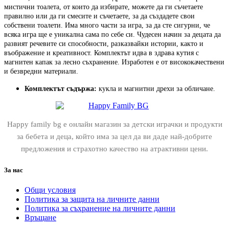
мистични тоалета, от които да избирате, можете да ги съчетаете
правилно или да ги смесите и съчетаете, за да създадете свои
собствени тоалети. Има много части за игра, за да сте сигурни, че
всяка игра ще е уникална сама по себе си. Чудесен начин за децата да
развият речевите си способности, разказвайки истории, както и
въображение и креативност. Комплектът идва в здрава кутия с
магнитен капак за лесно съхранение. Изработен е от висококачествени
и безвредни материали.
Комплектът съдържа:
кукла и магнитни дрехи за обличане.
Happy family bg е онлайн магазин за детски играчки и продукти
за бебета и деца, който има за цел да ви даде най-добрите
предложения и страхотно качество на атрактивни цени.
За нас
Общи условия
Политика за защита на личните данни
Политика за съхранение на личните данни
Връщане