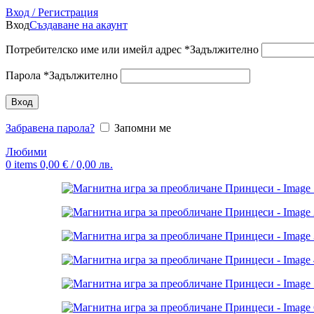
Вход / Регистрация
Вход
Създаване на акаунт
Потребителско име или имейл адрес
*
Задължително
Парола
*
Задължително
Вход
Забравена парола?
Запомни ме
Любими
0
items
0,00
€
/ 0,00 лв.