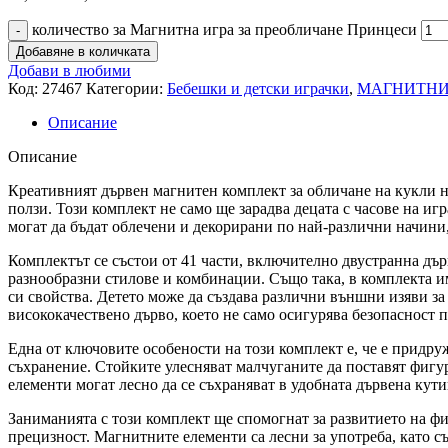
количество за Магнитна игра за преобличане Принцеси
Добавяне в количката
Добави в любими
Код:
27467
Категории:
Бебешки и детски играчки
,
МАГНИТНИ
Описание
Описание
Креативният дървен магнитен комплект за обличане на кукли н
ползи. Този комплект не само ще зарадва децата с часове на и
могат да бъдат облечени и декорирани по най-различни начини,
Комплектът се състои от 41 части, включително двустранна дър
разнообразни стилове и комбинации. Също така, в комплекта и
си свойства. Детето може да създава различни външни изяви за 
висококачествено дърво, което не само осигурява безопасност п
Една от ключовите особености на този комплект е, че е придру
съхранение. Стойките улесняват малчуганите да поставят фигур
елементи могат лесно да се съхраняват в удобната дървена кути
Заниманията с този комплект ще спомогнат за развитието на фи
прецизност. Магнитните елементи са лесни за употреба, като с