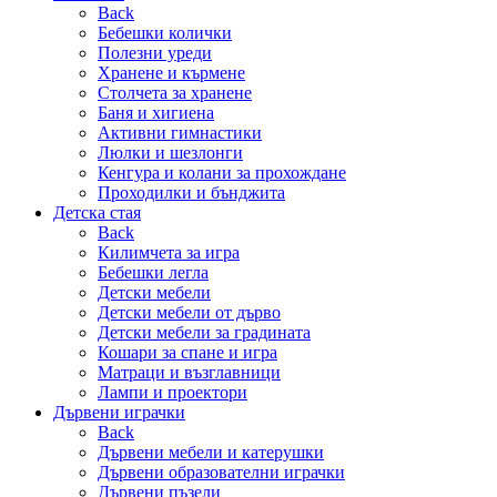
Back
Бебешки колички
Полезни уреди
Хранене и кърмене
Столчета за хранене
Баня и хигиена
Активни гимнастики
Люлки и шезлонги
Кенгура и колани за прохождане
Проходилки и бънджита
Детска стая
Back
Килимчета за игра
Бебешки легла
Детски мебели
Детски мебели от дърво
Детски мебели за градината
Кошари за спане и игра
Матраци и възглавници
Лампи и проектори
Дървени играчки
Back
Дървени мебели и катерушки
Дървени образователни играчки
Дървени пъзели