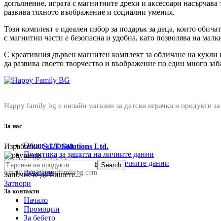
допълнение, играта с магнитните дрехи и аксесоари насърчава 
развива тяхното въображение и социални умения.
Този комплект е идеален избор за подарък за деца, които обича
с магнитни части е безопасна и удобна, като позволява на малк
С креативния дървен магнитен комплект за обличане на кукли н
да развива своето творчество и въображение по един много заб
Happy family bg е онлайн магазин за детски играчки и продукти за
За нас
Общи условия
Изработка:
S.I.T Solutions Ltd.
Политика за защита на личните данни
Телефон:
0876 415 057
Политика за съхранение на личните данни
Search
Връщане
Email:
sale@happyfamilybg.com
Започнете да пишете...
Затвори
За контакти
Начало
Промоции
За бебето