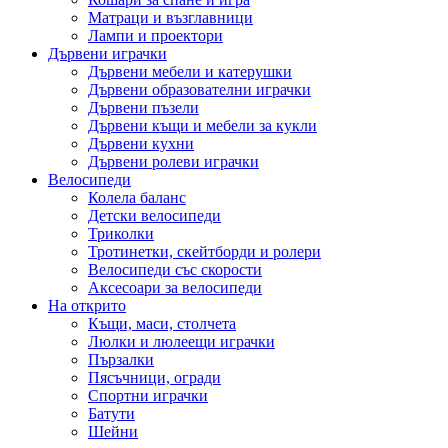
Матраци и възглавници
Лампи и проектори
Дървени играчки
Дървени мебели и катерушки
Дървени образователни играчки
Дървени пъзели
Дървени къщи и мебели за кукли
Дървени кухни
Дървени ролеви играчки
Велосипеди
Колела баланс
Детски велосипеди
Триколки
Тротинетки, скейтборди и ролери
Велосипеди със скорости
Аксесоари за велосипеди
На открито
Къщи, маси, столчета
Люлки и люлеещи играчки
Пързалки
Пясъчници, огради
Спортни играчки
Батути
Шейни