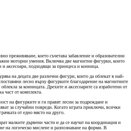
вно преживяване, което съчетава забавление и образователни
е важни моторни умения. Включва две магнитни фигурки, които
и и аксесоари, подходящи за принцеса и конница.
рява на децата две различни фигури, които да облекат в най-
т поставяни лесно върху фигурките благодарение на магнитните
 облекла за конницата. Дрехите и аксесоарите са изработени от
ка част от комплекта.
ност на фигурките и ги правят лесни за подреждане и
няват за случайни повреди. Когато играта приключи, всички
рачката от едно място на друго.
рат малките дървени части и да се научат на координация и
не на логическо мислене и разпознаване на форми. В