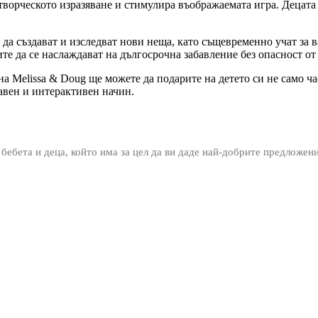
творческото изразяване и стимулира въображаемата игра. Децата 
т да създават и изследват нови неща, като същевременно учат за 
ите да се наслаждават на дългосрочна забавление без опасност от
а Melissa & Doug ще можете да подарите на детето си не само ч
авен и интерактивен начин.
 бебета и деца, който има за цел да ви даде най-добрите предложен