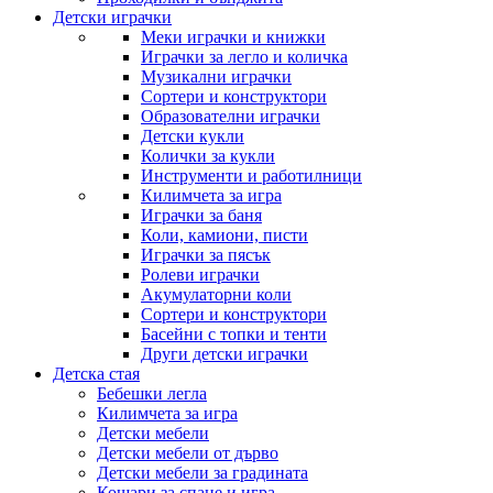
Детски играчки
Меки играчки и книжки
Играчки за легло и количка
Музикални играчки
Сортери и конструктори
Образователни играчки
Детски кукли
Колички за кукли
Инструменти и работилници
Килимчета за игра
Играчки за баня
Коли, камиони, писти
Играчки за пясък
Ролеви играчки
Акумулаторни коли
Сортери и конструктори
Басейни с топки и тенти
Други детски играчки
Детска стая
Бебешки легла
Килимчета за игра
Детски мебели
Детски мебели от дърво
Детски мебели за градината
Кошари за спане и игра