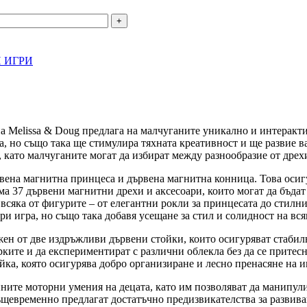
 ИГРИ
а Melissa & Doug предлага на малчуганите уникално и интеракти
гра, но също така ще стимулира тяхната креативност и ще разви
 като малчуганите могат да избират между разнообразие от дрех
вена магнитна принцеса и дървена магнитна конница. Това осигу
ма 37 дървени магнитни дрехи и аксесоари, които могат да бъда
всяка от фигурите – от елегантни рокли за принцесата до стилни
ри игра, но също така добавя усещане за стил и солидност на вся
жен от две издръжливи дървени стойки, които осигуряват стабил
ките и да експериментират с различни облекла без да се притес
йка, която осигурява добро организиране и лесно пренасяне на иг
ните моторни умения на децата, като им позволяват да манипули
ъщевременно предлагат достатъчно предизвикателства за развива