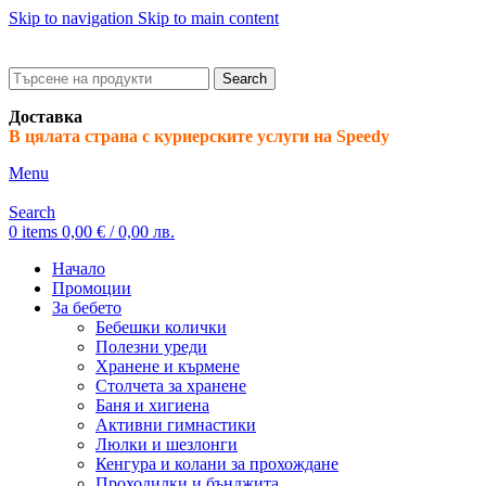
Skip to navigation
Skip to main content
ADD ANYTHING HERE OR JUST REMOVE IT…
Search
Доставка
В цялата страна с куриерските услуги на Speedy
Menu
Search
0
items
0,00
€
/ 0,00 лв.
Начало
Промоции
За бебето
Бебешки колички
Полезни уреди
Хранене и кърмене
Столчета за хранене
Баня и хигиена
Активни гимнастики
Люлки и шезлонги
Кенгура и колани за прохождане
Проходилки и бънджита