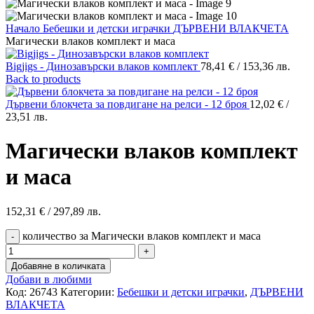
Начало
Бебешки и детски играчки
ДЪРВЕНИ ВЛАКЧЕТА
Магически влаков комплект и маса
Bigjigs - Динозавърски влаков комплект
78,41
€
/ 153,36 лв.
Back to products
Дървени блокчета за повдигане на релси - 12 броя
12,02
€
/
23,51 лв.
Магически влаков комплект
и маса
152,31
€
/ 297,89 лв.
количество за Магически влаков комплект и маса
Добавяне в количката
Добави в любими
Код:
26743
Категории:
Бебешки и детски играчки
,
ДЪРВЕНИ
ВЛАКЧЕТА