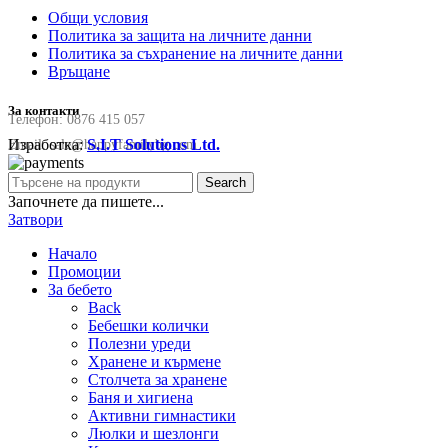
Общи условия
Политика за защита на личните данни
Политика за съхранение на личните данни
Връщане
За контакти
Телефон:
0876 415 057
Изработка:
S.I.T Solutions Ltd.
Email:
sale@happyfamilybg.com
Search
Започнете да пишете...
Затвори
Начало
Промоции
За бебето
Back
Бебешки колички
Полезни уреди
Хранене и кърмене
Столчета за хранене
Баня и хигиена
Активни гимнастики
Люлки и шезлонги