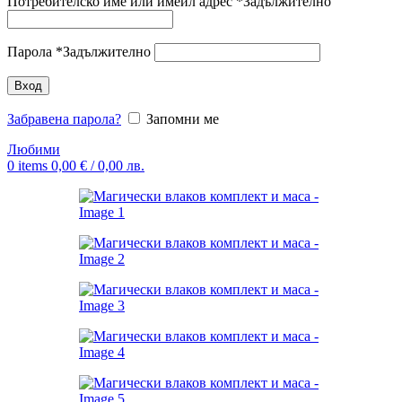
Потребителско име или имейл адрес
*
Задължително
Парола
*
Задължително
Вход
Забравена парола?
Запомни ме
Любими
0
items
0,00
€
/ 0,00 лв.