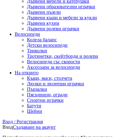
Дървени мебели и катерушки
Дървени образователни играчки
Дървени пъзели
Дървени къщи и мебели за кукли
Дървени кухни
Дървени ролеви играчки
Велосипеди
Колела баланс
Детски велосипеди
Триколки
Тротинетки, скейтборди и ролери
Велосипеди със скорости
Аксесоари за велосипеди
На открито
Къщи, маси, столчета
Люлки и люлеещи играчки
Пързалки
Пясъчници, огради
Спортни играчки
Батути
Шейни
Вход / Регистрация
Вход
Създаване на акаунт