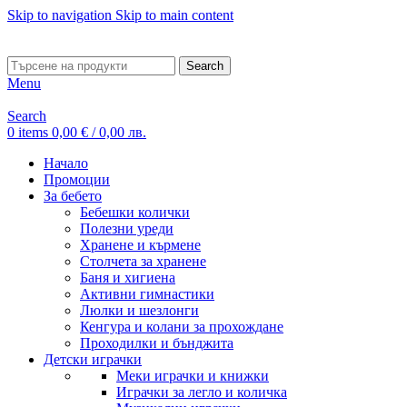
Skip to navigation
Skip to main content
ADD ANYTHING HERE OR JUST REMOVE IT…
Search
Menu
Search
0
items
0,00
€
/ 0,00 лв.
Начало
Промоции
За бебето
Бебешки колички
Полезни уреди
Хранене и кърмене
Столчета за хранене
Баня и хигиена
Активни гимнастики
Люлки и шезлонги
Кенгура и колани за прохождане
Проходилки и бънджита
Детски играчки
Меки играчки и книжки
Играчки за легло и количка