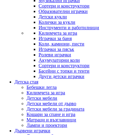
Музикални играчки
Сортери и конструктори
Образователни играчки
Детски кукли
Колички за кукли
Инструменти и работилници
Килимчета за игра
Играчки за баня
Коли, камиони, писти
Играчки за пясък
Ролеви играчки
Акумулаторни коли
Сортери и конструктори
Басейни с топки и тенти
Други детски играчки
Детска стая
Бебешки легла
Килимчета за игра
Детски мебели
Детски мебели от дърво
Детски мебели за градината
Кошари за спане и игра
Матраци и възглавници
Лампи и проектори
Дървени играчки