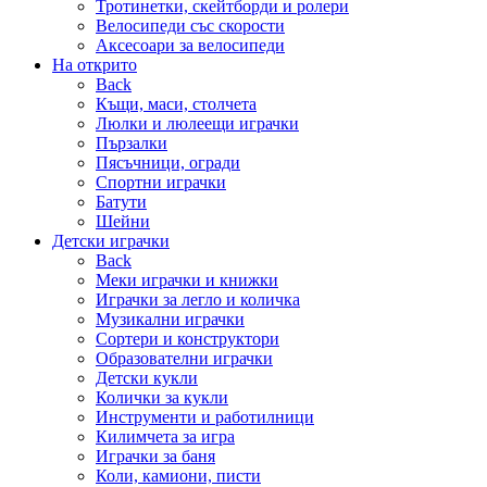
Тротинетки, скейтборди и ролери
Велосипеди със скорости
Аксесоари за велосипеди
На открито
Back
Къщи, маси, столчета
Люлки и люлеещи играчки
Пързалки
Пясъчници, огради
Спортни играчки
Батути
Шейни
Детски играчки
Back
Меки играчки и книжки
Играчки за легло и количка
Музикални играчки
Сортери и конструктори
Образователни играчки
Детски кукли
Колички за кукли
Инструменти и работилници
Килимчета за игра
Играчки за баня
Коли, камиони, писти