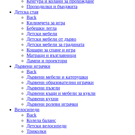
Кенгура и колани за прохождане
Проходилки и бънджита
Детска стая
Back
Килимчета за игра
Бебешки легла
Детски мебели
Детски мебели от дърво
Детски мебели за градината
Кошари за спане и игра
Матраци и възглавници
Лампи и проектори
Дървени играчки
Back
Дървени мебели и катерушки
Дървени образователни играчки
Дървени пъзели
Дървени къщи и мебели за кукли
Дървени кухни
Дървени ролеви играчки
Велосипеди
Back
Колела баланс
Детски велосипеди
Триколки