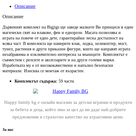
Описание
Описание
Дървеният комплект на Bigjigs ще заведе малките Ви принцеси в един
магически свят на влакове, феи и еднорози. Масата позволява и
играта на повече от едно дете, гарантирайки лесна достъпност на
всяка част. В комплекта ще намерите влак, лодка, хеликоптер, мост,
тунел, растения и други приказни фигури, които ще направят играта
незабравима и изключително интересна за мъниците. Комплектът е
съвместим с релсите и аксесоарите и на други големи марки.
Изработката му е от висококачествени и напълно безопасни
материали. Изисква се монтаж от възрастен.
Комплектът съдържа:
59 части.
Happy family bg е онлайн магазин за детски играчки и продукти
за бебета и деца, който има за цел да ви даде най-добрите
предложения и страхотно качество на атрактивни цени.
За нас