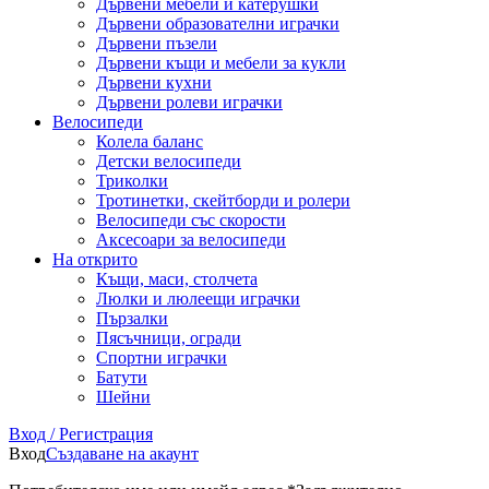
Дървени мебели и катерушки
Дървени образователни играчки
Дървени пъзели
Дървени къщи и мебели за кукли
Дървени кухни
Дървени ролеви играчки
Велосипеди
Колела баланс
Детски велосипеди
Триколки
Тротинетки, скейтборди и ролери
Велосипеди със скорости
Аксесоари за велосипеди
На открито
Къщи, маси, столчета
Люлки и люлеещи играчки
Пързалки
Пясъчници, огради
Спортни играчки
Батути
Шейни
Вход / Регистрация
Вход
Създаване на акаунт