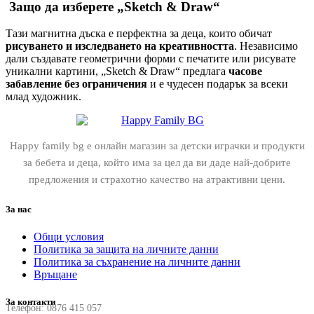
Защо да изберете „Sketch & Draw“
Тази магнитна дъска е перфектна за деца, които обичат
рисуването и изследването на креативността
. Независимо
дали създавате геометрични форми с печатите или рисувате
уникални картини, „Sketch & Draw“ предлага
часове
забавление без ограничения
и е чудесен подарък за всеки
млад художник.
Happy family bg е онлайн магазин за детски играчки и продукти
за бебета и деца, който има за цел да ви даде най-добрите
предложения и страхотно качество на атрактивни цени.
За нас
Общи условия
Политика за защита на личните данни
Политика за съхранение на личните данни
Връщане
За контакти
Телефон:
0876 415 057