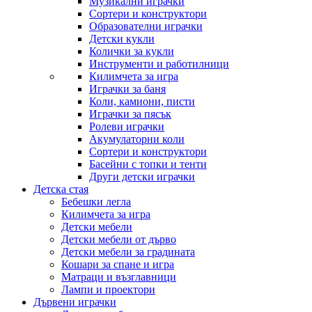
Музикални играчки
Сортери и конструктори
Образователни играчки
Детски кукли
Колички за кукли
Инструменти и работилници
Килимчета за игра
Играчки за баня
Коли, камиони, писти
Играчки за пясък
Ролеви играчки
Акумулаторни коли
Сортери и конструктори
Басейни с топки и тенти
Други детски играчки
Детска стая
Бебешки легла
Килимчета за игра
Детски мебели
Детски мебели от дърво
Детски мебели за градината
Кошари за спане и игра
Матраци и възглавници
Лампи и проектори
Дървени играчки