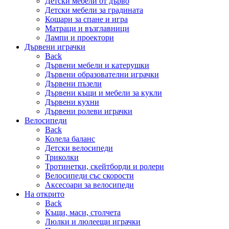
Детски мебели от дърво
Детски мебели за градината
Кошари за спане и игра
Матраци и възглавници
Лампи и проектори
Дървени играчки
Back
Дървени мебели и катерушки
Дървени образователни играчки
Дървени пъзели
Дървени къщи и мебели за кукли
Дървени кухни
Дървени ролеви играчки
Велосипеди
Back
Колела баланс
Детски велосипеди
Триколки
Тротинетки, скейтборди и ролери
Велосипеди със скорости
Аксесоари за велосипеди
На открито
Back
Къщи, маси, столчета
Люлки и люлеещи играчки