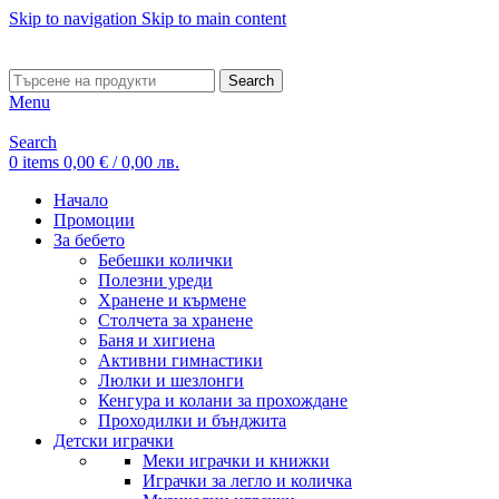
Skip to navigation
Skip to main content
ADD ANYTHING HERE OR JUST REMOVE IT…
Search
Menu
Search
0
items
0,00
€
/ 0,00 лв.
Начало
Промоции
За бебето
Бебешки колички
Полезни уреди
Хранене и кърмене
Столчета за хранене
Баня и хигиена
Активни гимнастики
Люлки и шезлонги
Кенгура и колани за прохождане
Проходилки и бънджита
Детски играчки
Меки играчки и книжки
Играчки за легло и количка