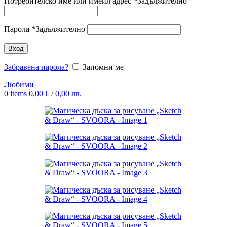
Потребителско име или имейл адрес
*
Задължително
Парола
*
Задължително
Вход
Забравена парола?
Запомни ме
Любими
0
items
0,00
€
/ 0,00 лв.