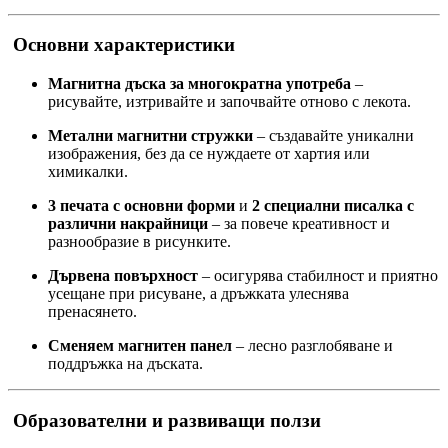
Основни характеристики
Магнитна дъска за многократна употреба
–
рисувайте, изтривайте и започвайте отново с лекота.
Метални магнитни стружки
– създавайте уникални
изображения, без да се нуждаете от хартия или
химикалки.
3 печата с основни форми
и
2 специални писалка с
различни накрайници
– за повече креативност и
разнообразие в рисунките.
Дървена повърхност
– осигурява стабилност и приятно
усещане при рисуване, а дръжката улеснява
пренасянето.
Сменяем магнитен панел
– лесно разглобяване и
поддръжка на дъската.
Образователни и развиващи ползи