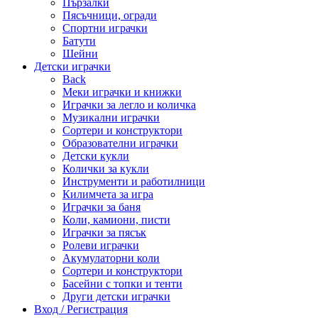
Пързалки
Пясъчници, огради
Спортни играчки
Батути
Шейни
Детски играчки
Back
Меки играчки и книжки
Играчки за легло и количка
Музикални играчки
Сортери и конструктори
Образователни играчки
Детски кукли
Колички за кукли
Инструменти и работилници
Килимчета за игра
Играчки за баня
Коли, камиони, писти
Играчки за пясък
Ролеви играчки
Акумулаторни коли
Сортери и конструктори
Басейни с топки и тенти
Други детски играчки
Вход / Регистрация