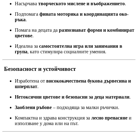
Насърчава
творческото мислене и въображението
.
Подпомага
фината моторика и координацията око-
ръка
.
Помага на децата да
разпознават форми и комбинират
цветове
.
Идеална за
самостоятелна игра или занимания в
група
, като стимулира социалните умения.
Безопасност и устойчивост
Изработена от
висококачествена букова дървесина и
шперплат
.
Нетоксични цветове и безопасни за деца материали
.
Заоблени ръбове
– подходяща за малки ръчички.
Компактна и здрава конструкция за
лесно пренасяне
и
използване у дома или на път.