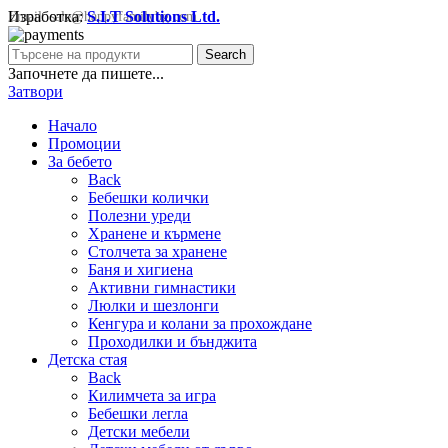
Изработка:
S.I.T Solutions Ltd.
Email:
sale@happyfamilybg.com
Search
Започнете да пишете...
Затвори
Начало
Промоции
За бебето
Back
Бебешки колички
Полезни уреди
Хранене и кърмене
Столчета за хранене
Баня и хигиена
Активни гимнастики
Люлки и шезлонги
Кенгура и колани за прохождане
Проходилки и бънджита
Детска стая
Back
Килимчета за игра
Бебешки легла
Детски мебели