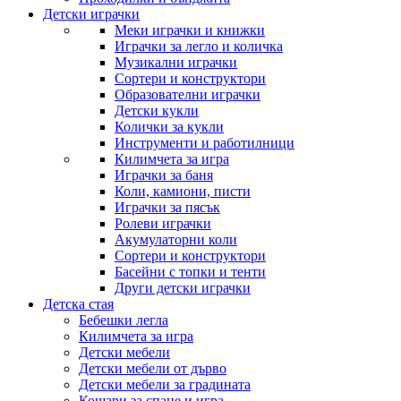
Детски играчки
Меки играчки и книжки
Играчки за легло и количка
Музикални играчки
Сортери и конструктори
Образователни играчки
Детски кукли
Колички за кукли
Инструменти и работилници
Килимчета за игра
Играчки за баня
Коли, камиони, писти
Играчки за пясък
Ролеви играчки
Акумулаторни коли
Сортери и конструктори
Басейни с топки и тенти
Други детски играчки
Детска стая
Бебешки легла
Килимчета за игра
Детски мебели
Детски мебели от дърво
Детски мебели за градината
Кошари за спане и игра