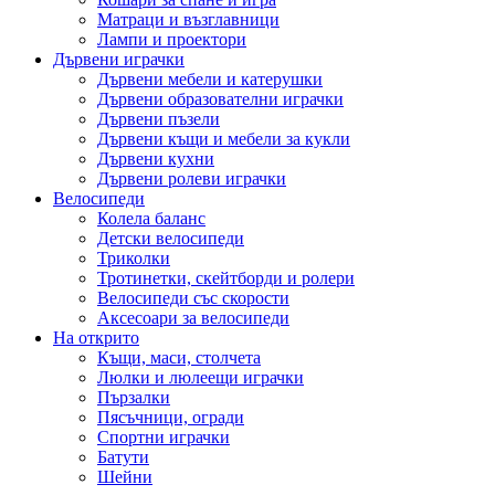
Матраци и възглавници
Лампи и проектори
Дървени играчки
Дървени мебели и катерушки
Дървени образователни играчки
Дървени пъзели
Дървени къщи и мебели за кукли
Дървени кухни
Дървени ролеви играчки
Велосипеди
Колела баланс
Детски велосипеди
Триколки
Тротинетки, скейтборди и ролери
Велосипеди със скорости
Аксесоари за велосипеди
На открито
Къщи, маси, столчета
Люлки и люлеещи играчки
Пързалки
Пясъчници, огради
Спортни играчки
Батути
Шейни