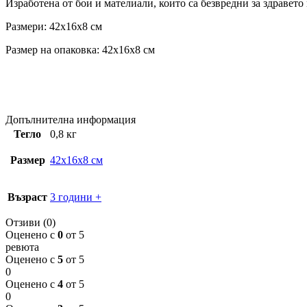
Изработена от бои и мателиали, които са безвредни за здравето 
Размери: 42x16x8 см
Размер на опаковка: 42x16x8 см
Допълнителна информация
Тегло
0,8 кг
Размер
42x16x8 см
Възраст
3 години +
Отзиви (0)
Оценено с
0
от 5
ревюта
Оценено с
5
от 5
0
Оценено с
4
от 5
0