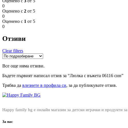
Оценено с
3
от 5
0
Оценено с
2
от 5
0
Оценено с
1
от 5
0
Отзиви
Clear filters
Все още няма отзиви.
Бъдете първият написал отзив за “Люлка с въжета 06116 син”
Трябва да
влезнете в профила си
, за да публикувате отзив.
Happy family bg е онлайн магазин за детски играчки и продукти за
За нас