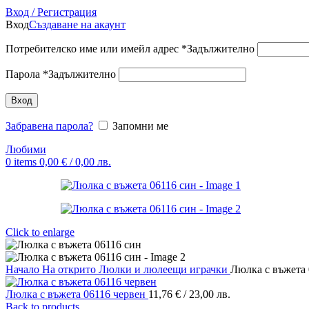
Вход / Регистрация
Вход
Създаване на акаунт
Потребителско име или имейл адрес
*
Задължително
Парола
*
Задължително
Вход
Забравена парола?
Запомни ме
Любими
0
items
0,00
€
/ 0,00 лв.
Click to enlarge
Начало
На открито
Люлки и люлеещи играчки
Люлка с въжета 
Люлка с въжета 06116 червен
11,76
€
/ 23,00 лв.
Back to products