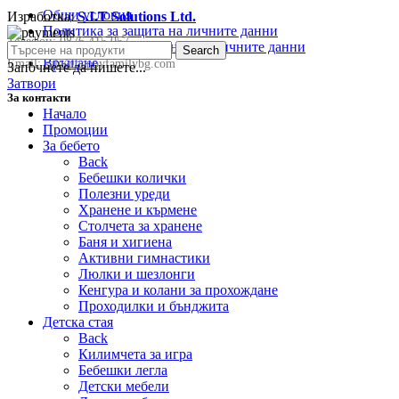
Общи условия
Изработка:
S.I.T Solutions Ltd.
Политика за защита на личните данни
Телефон:
0876 415 057
Политика за съхранение на личните данни
Search
Връщане
Email:
sale@happyfamilybg.com
Започнете да пишете...
Затвори
За контакти
Начало
Промоции
За бебето
Back
Бебешки колички
Полезни уреди
Хранене и кърмене
Столчета за хранене
Баня и хигиена
Активни гимнастики
Люлки и шезлонги
Кенгура и колани за прохождане
Проходилки и бънджита
Детска стая
Back
Килимчета за игра
Бебешки легла
Детски мебели