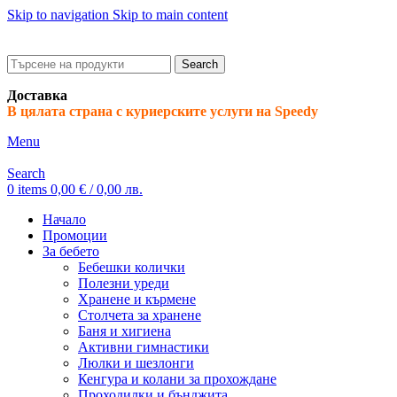
Skip to navigation
Skip to main content
ADD ANYTHING HERE OR JUST REMOVE IT…
Search
Доставка
В цялата страна с куриерските услуги на Speedy
Menu
Search
0
items
0,00
€
/ 0,00 лв.
Начало
Промоции
За бебето
Бебешки колички
Полезни уреди
Хранене и кърмене
Столчета за хранене
Баня и хигиена
Активни гимнастики
Люлки и шезлонги
Кенгура и колани за прохождане
Проходилки и бънджита