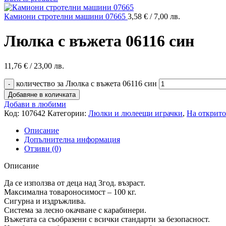
Камиони стротелни машини 07665
3,58
€
/ 7,00 лв.
Люлка с въжета 06116 син
11,76
€
/ 23,00 лв.
количество за Люлка с въжета 06116 син
Добавяне в количката
Добави в любими
Код:
107642
Категории:
Люлки и люлеещи играчки
,
На открито
Описание
Допълнителна информация
Отзиви (0)
Описание
Да се използва от деца над 3год. възраст.
Максимална товароносимост – 100 кг.
Сигурна и издръжлива.
Система за лесно окачване с карабинери.
Въжетата са съобразени с всички стандарти за безопасност.