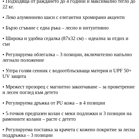
• Подходяща от раждането до 4 години и максимално тегло до
22 кг.
• Леко алуминиево шаси с елегантни хромирани акценти
• Бързо сгъване с една ръка – лесно и интуитивно
• Широка и удобна седалка (87х32 см) – идеална за отдих и
сън
• Регулируема облегалка – 3 позиции, включително напълно
легнало положение
• Ултра голям сенник с водоотблъскваща материя и UPF 50+
UV защита
• Мрежест прозорец с магнитно закопчаване – за проветрение
и лесен поглед към детето
• Регулируема дръжка от PU кожа – в 4 позиции
• 5-точков предпазен колан с меки подложки и 3 позиции на
раменните колани – расте с детето
• Регулируема поставка за крачета с кожено покритие за лесна
поддръжка – 3 позиции