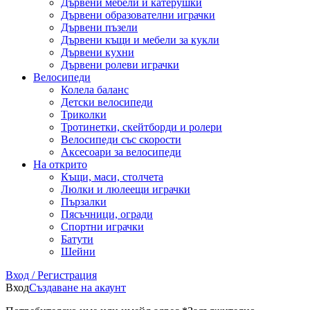
Дървени мебели и катерушки
Дървени образователни играчки
Дървени пъзели
Дървени къщи и мебели за кукли
Дървени кухни
Дървени ролеви играчки
Велосипеди
Колела баланс
Детски велосипеди
Триколки
Тротинетки, скейтборди и ролери
Велосипеди със скорости
Аксесоари за велосипеди
На открито
Къщи, маси, столчета
Люлки и люлеещи играчки
Пързалки
Пясъчници, огради
Спортни играчки
Батути
Шейни
Вход / Регистрация
Вход
Създаване на акаунт