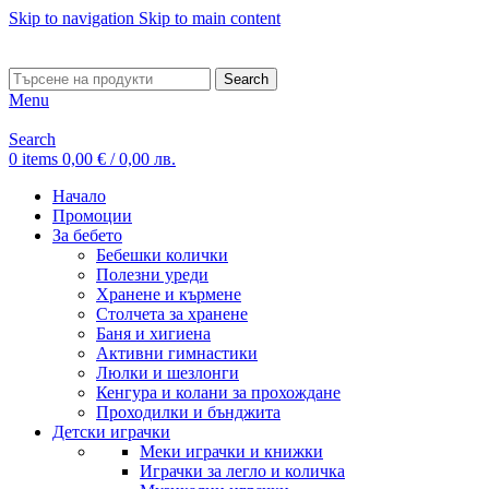
Skip to navigation
Skip to main content
ADD ANYTHING HERE OR JUST REMOVE IT…
Search
Menu
Search
0
items
0,00
€
/ 0,00 лв.
Начало
Промоции
За бебето
Бебешки колички
Полезни уреди
Хранене и кърмене
Столчета за хранене
Баня и хигиена
Активни гимнастики
Люлки и шезлонги
Кенгура и колани за прохождане
Проходилки и бънджита
Детски играчки
Меки играчки и книжки
Играчки за легло и количка