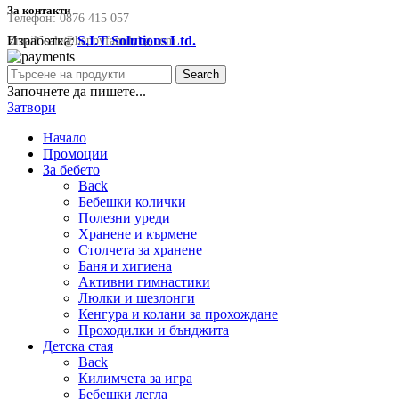
За контакти
Телефон:
0876 415 057
Изработка:
S.I.T Solutions Ltd.
Email:
sale@happyfamilybg.com
Search
Започнете да пишете...
Затвори
Начало
Промоции
За бебето
Back
Бебешки колички
Полезни уреди
Хранене и кърмене
Столчета за хранене
Баня и хигиена
Активни гимнастики
Люлки и шезлонги
Кенгура и колани за прохождане
Проходилки и бънджита
Детска стая
Back
Килимчета за игра
Бебешки легла