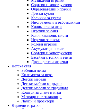
Музикални играчки
Сортери и конструктори
Образователни играчки
Детски кукли
Колички за кукли
Инструменти и работилници
Килимчета за игра
Играчки за баня
Коли, камиони, писти
Играчки за пясък
Ролеви играчки
Акумулаторни коли
Сортери и конструктори
Басейни с топки и тенти
Други детски играчки
Детска стая
Бебешки легла
Килимчета за игра
Детски мебели
Детски мебели от дърво
Детски мебели за градината
Кошари за спане и игра
Матраци и възглавници
Лампи и проектори
Дървени играчки