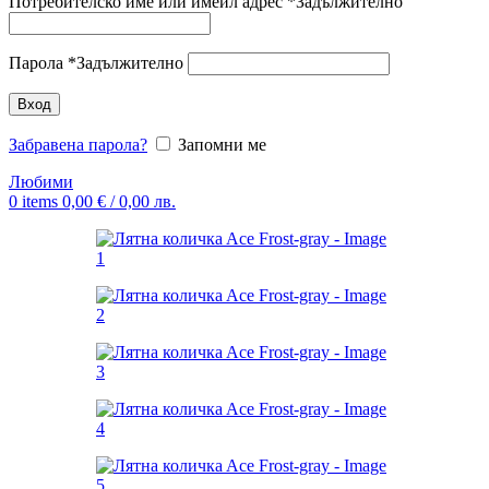
Потребителско име или имейл адрес
*
Задължително
Парола
*
Задължително
Вход
Забравена парола?
Запомни ме
Любими
0
items
0,00
€
/ 0,00 лв.