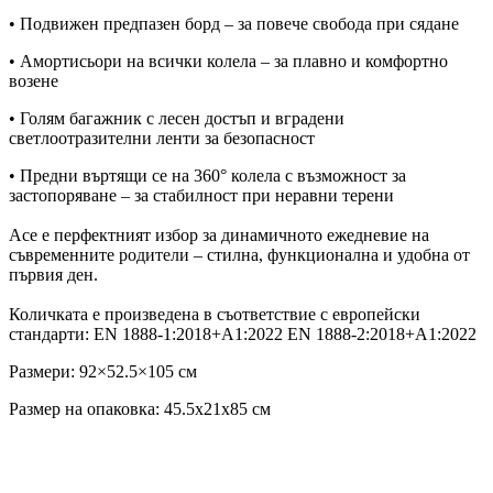
• Подвижен предпазен борд – за повече свобода при сядане
• Амортисьори на всички колела – за плавно и комфортно
возене
• Голям багажник с лесен достъп и вградени
светлоотразителни ленти за безопасност
• Предни въртящи се на 360° колела с възможност за
застопоряване – за стабилност при неравни терени
Ace е перфектният избор за динамичното ежедневие на
съвременните родители – стилна, функционална и удобна от
първия ден.
Количката е произведена в съответствие с европейски
стандарти: EN 1888-1:2018+A1:2022 EN 1888-2:2018+A1:2022
Размери: 92×52.5×105 см
Размер на опаковка: 45.5x21x85 см