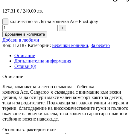
127,31
€
/ 249,00 лв.
количество за Лятна количкa Ace Frost-gray
Добавяне в количката
Добави в любими
Код:
112187
Категории:
Бебешки колички
,
За бебето
Описание
Допълнителна информация
Отзиви (0)
Описание
Лека, компактна и лесно сгъваема – бебешка
количка Ace, Cangaroo е създадена с внимание към всеки
детайл, за да осигури максимален комфорт както за детето,
така и за родителите. Подходяща за градски улици и неравни
терени, благодарение на висококачествените гуми и пълното
окачване на всички колела, тази количка гарантира плавно и
стабилно возене навсякъде.
Основни характеристики: