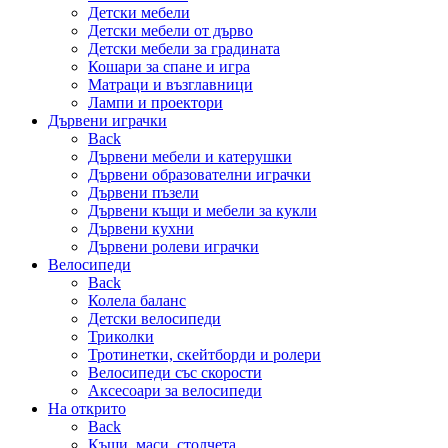
Детски мебели
Детски мебели от дърво
Детски мебели за градината
Кошари за спане и игра
Матраци и възглавници
Лампи и проектори
Дървени играчки
Back
Дървени мебели и катерушки
Дървени образователни играчки
Дървени пъзели
Дървени къщи и мебели за кукли
Дървени кухни
Дървени ролеви играчки
Велосипеди
Back
Колела баланс
Детски велосипеди
Триколки
Тротинетки, скейтборди и ролери
Велосипеди със скорости
Аксесоари за велосипеди
На открито
Back
Къщи, маси, столчета