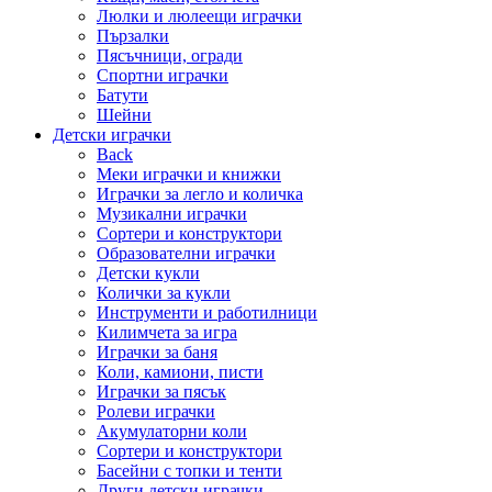
Люлки и люлеещи играчки
Пързалки
Пясъчници, огради
Спортни играчки
Батути
Шейни
Детски играчки
Back
Меки играчки и книжки
Играчки за легло и количка
Музикални играчки
Сортери и конструктори
Образователни играчки
Детски кукли
Колички за кукли
Инструменти и работилници
Килимчета за игра
Играчки за баня
Коли, камиони, писти
Играчки за пясък
Ролеви играчки
Акумулаторни коли
Сортери и конструктори
Басейни с топки и тенти
Други детски играчки