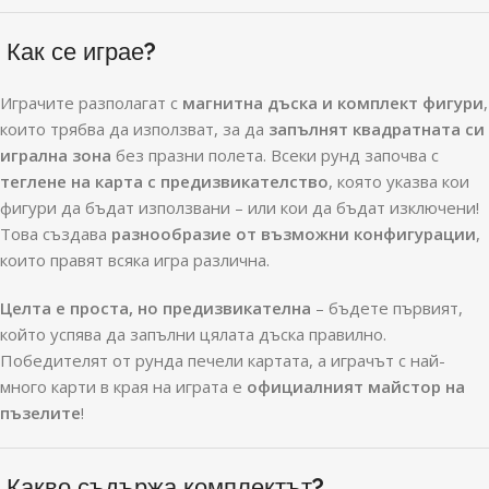
Как се играе?
Играчите разполагат с
магнитна дъска и комплект фигури
,
които трябва да използват, за да
запълнят квадратната си
игрална зона
без празни полета. Всеки рунд започва с
теглене на карта с предизвикателство
, която указва кои
фигури да бъдат използвани – или кои да бъдат изключени!
Това създава
разнообразие от възможни конфигурации
,
които правят всяка игра различна.
Целта е проста, но предизвикателна
– бъдете първият,
който успява да запълни цялата дъска правилно.
Победителят от рунда печели картата, а играчът с най-
много карти в края на играта е
официалният майстор на
пъзелите
!
Какво съдържа комплектът?