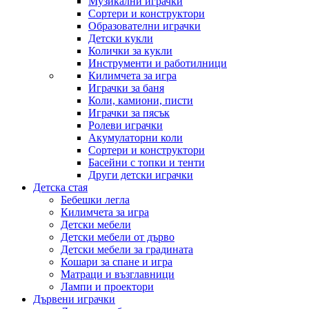
Музикални играчки
Сортери и конструктори
Образователни играчки
Детски кукли
Колички за кукли
Инструменти и работилници
Килимчета за игра
Играчки за баня
Коли, камиони, писти
Играчки за пясък
Ролеви играчки
Акумулаторни коли
Сортери и конструктори
Басейни с топки и тенти
Други детски играчки
Детска стая
Бебешки легла
Килимчета за игра
Детски мебели
Детски мебели от дърво
Детски мебели за градината
Кошари за спане и игра
Матраци и възглавници
Лампи и проектори
Дървени играчки