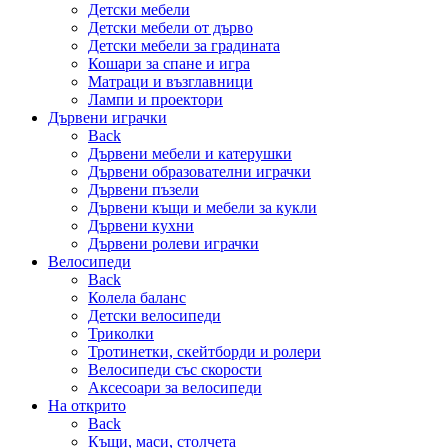
Детски мебели
Детски мебели от дърво
Детски мебели за градината
Кошари за спане и игра
Матраци и възглавници
Лампи и проектори
Дървени играчки
Back
Дървени мебели и катерушки
Дървени образователни играчки
Дървени пъзели
Дървени къщи и мебели за кукли
Дървени кухни
Дървени ролеви играчки
Велосипеди
Back
Колела баланс
Детски велосипеди
Триколки
Тротинетки, скейтборди и ролери
Велосипеди със скорости
Аксесоари за велосипеди
На открито
Back
Къщи, маси, столчета