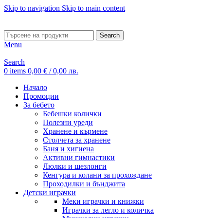
Skip to navigation
Skip to main content
ADD ANYTHING HERE OR JUST REMOVE IT…
Search
Menu
Search
0
items
0,00
€
/ 0,00 лв.
Начало
Промоции
За бебето
Бебешки колички
Полезни уреди
Хранене и кърмене
Столчета за хранене
Баня и хигиена
Активни гимнастики
Люлки и шезлонги
Кенгура и колани за прохождане
Проходилки и бънджита
Детски играчки
Меки играчки и книжки
Играчки за легло и количка