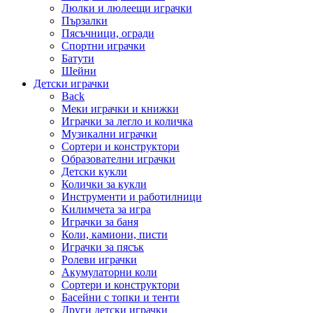
Люлки и люлеещи играчки
Пързалки
Пясъчници, огради
Спортни играчки
Батути
Шейни
Детски играчки
Back
Меки играчки и книжки
Играчки за легло и количка
Музикални играчки
Сортери и конструктори
Образователни играчки
Детски кукли
Колички за кукли
Инструменти и работилници
Килимчета за игра
Играчки за баня
Коли, камиони, писти
Играчки за пясък
Ролеви играчки
Акумулаторни коли
Сортери и конструктори
Басейни с топки и тенти
Други детски играчки