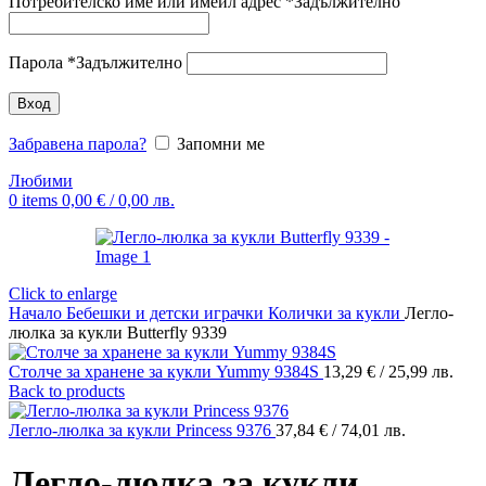
Потребителско име или имейл адрес
*
Задължително
Парола
*
Задължително
Вход
Забравена парола?
Запомни ме
Любими
0
items
0,00
€
/ 0,00 лв.
Click to enlarge
Начало
Бебешки и детски играчки
Колички за кукли
Легло-
люлка за кукли Butterfly 9339
Столче за хранене за кукли Yummy 9384S
13,29
€
/ 25,99 лв.
Back to products
Легло-люлка за кукли Princess 9376
37,84
€
/ 74,01 лв.
Легло-люлка за кукли