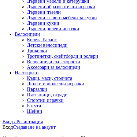
Дървени мебели и катерушки
Дървени образователни играчки
Дървени пъзели
Дървени къщи и мебели за кукли
Дървени кухни
Дървени ролеви играчки
Велосипеди
Колела баланс
Детски велосипеди
Триколки
Тротинетки, скейтборди и ролери
Велосипеди със скорости
Аксесоари за велосипеди
На открито
Къщи, маси, столчета
Люлки и люлеещи играчки
Пързалки
Пясъчници, огради
Спортни играчки
Батути
Шейни
Вход / Регистрация
Вход
Създаване на акаунт