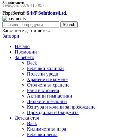
За контакти
Телефон:
0876 415 057
Изработка:
S.I.T Solutions Ltd.
Email:
sale@happyfamilybg.com
Search
Започнете да пишете...
Затвори
Начало
Промоции
За бебето
Back
Бебешки колички
Полезни уреди
Хранене и кърмене
Столчета за хранене
Баня и хигиена
Активни гимнастики
Люлки и шезлонги
Кенгура и колани за прохождане
Проходилки и бънджита
Детска стая
Back
Килимчета за игра
Бебешки легла