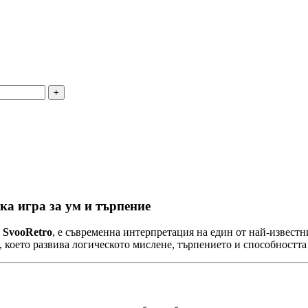
а игра за ум и търпение
я
SvooRetro
, е съвременна интерпретация на един от най-известн
, което развива логическото мислене, търпението и способността