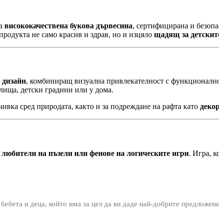
на
висококачествена букова дървесина
, сертифицирана и безоп
продукта не само красив и здрав, но и изцяло
щадящ за детскит
 дизайн
, комбиниращ визуална привлекателност с функционалнос
лища, детски градини или у дома.
чивка сред природата, както и за подреждане на рафта като
декор
 любители на пъзели или фенове на логическите игри
. Игра, 
 бебета и деца, който има за цел да ви даде най-добрите предложен