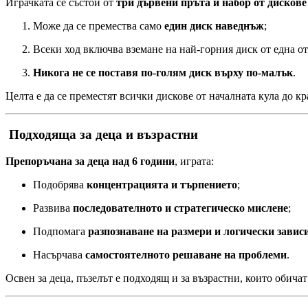
Играчката се състои от
три дървени пръта и набор от дискове
Може да се премества само
един диск наведнъж
;
Всеки ход включва вземане на най-горния диск от една от
Никога не се поставя по-голям диск върху по-малък
.
Целта е да се преместят всички дискове от началната кула до кр
Подходяща за деца и възрастни
Препоръчана за деца над 6 години
, играта:
Подобрява
концентрацията и търпението
;
Развива
последователното и стратегическо мислене
;
Подпомага
разпознаване на размери и логически завис
Насърчава
самостоятелното решаване на проблеми
.
Освен за деца, пъзелът е подходящ и за възрастни, които обич