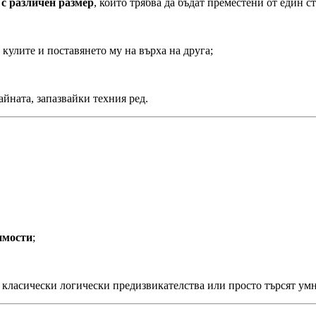
 с различен размер
, които трябва да бъдат преместени от един с
 кулите и поставянето му на върха на друга;
айната, запазвайки техния ред.
имости
;
ат класически логически предизвикателства или просто търсят ум