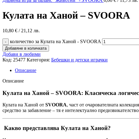
Дървена игра за баланс "Животни" - SVOORA
6,00
€
/ 11,73 лв.
Кулата на Ханой – SVOORA
10,80
€
/ 21,12 лв.
количество за Кулата на Ханой - SVOORA
Добавяне в количката
Добави в любими
Код:
25477
Категория:
Бебешки и детски играчки
Описание
Описание
Кулата на Ханой – SVOORA: Класическа логическ
Кулата на Ханой от
SVOORA
, част от очарователната колекци
средство за забавление – тя е интелектуално предизвикателство
Какво представлява Кулата на Ханой?