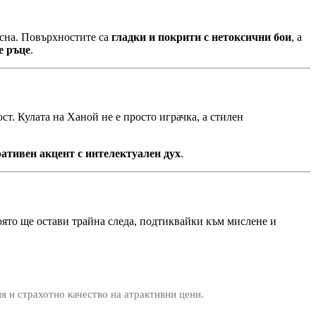
асна. Повърхностите са
гладки и покрити с нетоксични бои
, а
е ръце
.
т. Кулата на Ханой не е просто играчка, а стилен
ативен акцент с интелектуален дух
.
която ще остави трайна следа, подтиквайки към мислене и
ия и страхотно качество на атрактивни цени.