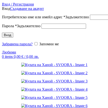
Вход / Регистрация
Вход
Създаване на акаунт
Потребителско име или имейл адрес
*
Задължително
Парола
*
Задължително
Вход
Забравена парола?
Запомни ме
Любими
0
items
0,00
€
/ 0,00 лв.