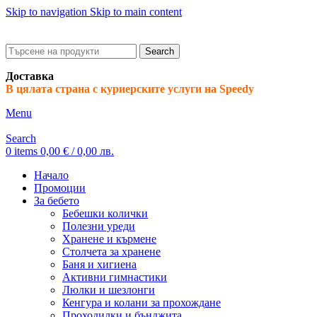
Skip to navigation
Skip to main content
ADD ANYTHING HERE OR JUST REMOVE IT…
Search
Доставка
В цялата страна с куриерските услуги на Speedy
Menu
Search
0
items
0,00
€
/ 0,00 лв.
Начало
Промоции
За бебето
Бебешки колички
Полезни уреди
Хранене и кърмене
Столчета за хранене
Баня и хигиена
Активни гимнастики
Люлки и шезлонги
Кенгура и колани за прохождане
Проходилки и бънджита