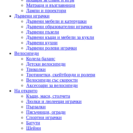
Матраци и възглавници
Лампи и проектори
Дървени играчки
Дървени мебели и катерушки
Дървени образователни играчки
Дървени пъзели
Дървени къщи и мебели за кукли
Дървени кухни
Дървени ролеви играчки
Велосипеди
Колела баланс
Детски велосипеди
Триколки
Тротинетки, скейтборди и ролери
Велосипеди със скорости
Аксесоари за велосипеди
На открито
Къщи, маси, столчета
Люлки и люлеещи играчки
Пързалки
Пясъчници, огради
Спортни играчки
Батути
Шейни