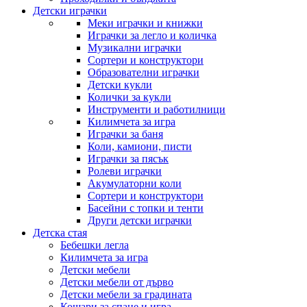
Детски играчки
Меки играчки и книжки
Играчки за легло и количка
Музикални играчки
Сортери и конструктори
Образователни играчки
Детски кукли
Колички за кукли
Инструменти и работилници
Килимчета за игра
Играчки за баня
Коли, камиони, писти
Играчки за пясък
Ролеви играчки
Акумулаторни коли
Сортери и конструктори
Басейни с топки и тенти
Други детски играчки
Детска стая
Бебешки легла
Килимчета за игра
Детски мебели
Детски мебели от дърво
Детски мебели за градината
Кошари за спане и игра