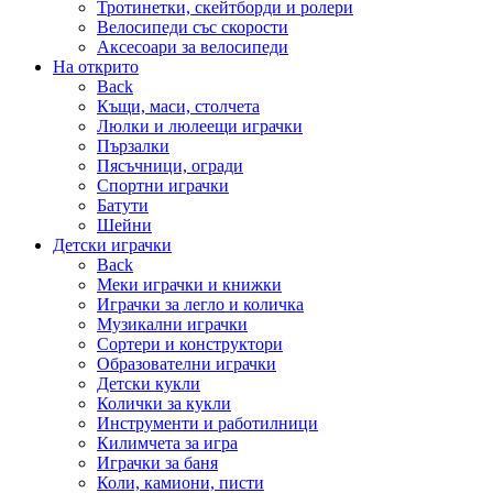
Тротинетки, скейтборди и ролери
Велосипеди със скорости
Аксесоари за велосипеди
На открито
Back
Къщи, маси, столчета
Люлки и люлеещи играчки
Пързалки
Пясъчници, огради
Спортни играчки
Батути
Шейни
Детски играчки
Back
Меки играчки и книжки
Играчки за легло и количка
Музикални играчки
Сортери и конструктори
Образователни играчки
Детски кукли
Колички за кукли
Инструменти и работилници
Килимчета за игра
Играчки за баня
Коли, камиони, писти