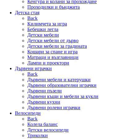
Кенгура и колани за прохождане
Проходилки и бънджита
Детска стая
Back
Килимчета за игра
Бебешки легла
Детски мебели
Детски мебели от дърво
Детски мебели за градината
Кошари за спане и игра
Матраци и възглавници
Лампи и проектори
Дървени играчки
Back
Дървени мебели и катерушки
Дървени образователни играчки
Дървени пъзели
Дървени къщи и мебели за кукли
Дървени кухни
Дървени ролеви играчки
Велосипеди
Back
Колела баланс
Детски велосипеди
Триколки