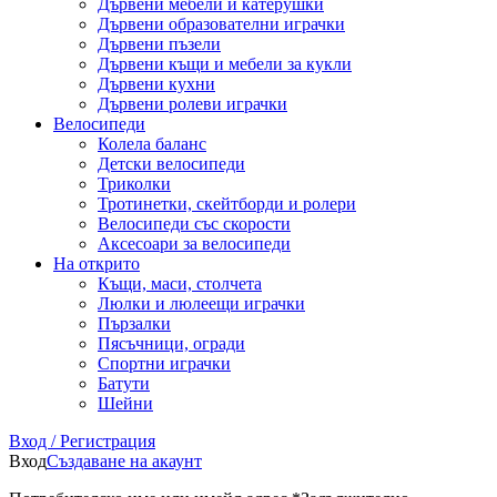
Дървени мебели и катерушки
Дървени образователни играчки
Дървени пъзели
Дървени къщи и мебели за кукли
Дървени кухни
Дървени ролеви играчки
Велосипеди
Колела баланс
Детски велосипеди
Триколки
Тротинетки, скейтборди и ролери
Велосипеди със скорости
Аксесоари за велосипеди
На открито
Къщи, маси, столчета
Люлки и люлеещи играчки
Пързалки
Пясъчници, огради
Спортни играчки
Батути
Шейни
Вход / Регистрация
Вход
Създаване на акаунт