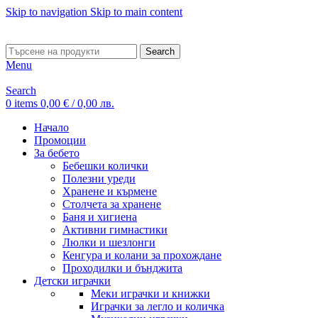
Skip to navigation
Skip to main content
ADD ANYTHING HERE OR JUST REMOVE IT…
Search
Menu
Search
0
items
0,00
€
/ 0,00 лв.
Начало
Промоции
За бебето
Бебешки колички
Полезни уреди
Хранене и кърмене
Столчета за хранене
Баня и хигиена
Активни гимнастики
Люлки и шезлонги
Кенгура и колани за прохождане
Проходилки и бънджита
Детски играчки
Меки играчки и книжки
Играчки за легло и количка