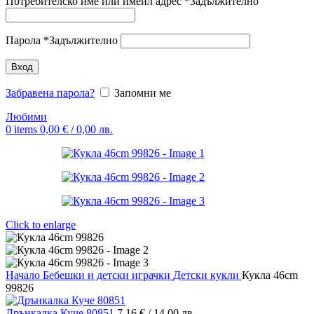
Потребителско име или имейл адрес
*
Задължително
Парола
*
Задължително
Вход
Забравена парола?
Запомни ме
Любими
0
items
0,00
€
/ 0,00 лв.
Click to enlarge
Начало
Бебешки и детски играчки
Детски кукли
Кукла 46cm
99826
Дрънкалка Куче 80851
7,16
€
/ 14,00 лв.