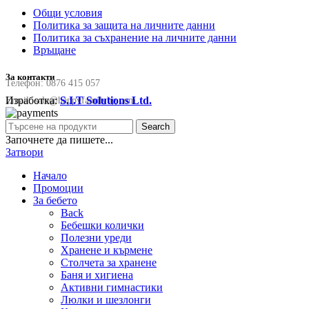
Общи условия
Политика за защита на личните данни
Политика за съхранение на личните данни
Връщане
За контакти
Телефон:
0876 415 057
Изработка:
S.I.T Solutions Ltd.
Email:
sale@happyfamilybg.com
Search
Започнете да пишете...
Затвори
Начало
Промоции
За бебето
Back
Бебешки колички
Полезни уреди
Хранене и кърмене
Столчета за хранене
Баня и хигиена
Активни гимнастики
Люлки и шезлонги