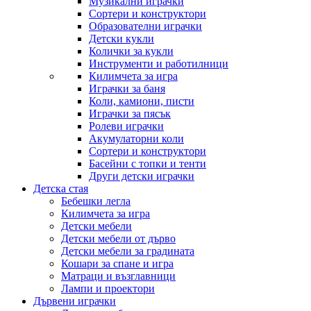
Музикални играчки
Сортери и конструктори
Образователни играчки
Детски кукли
Колички за кукли
Инструменти и работилници
Килимчета за игра
Играчки за баня
Коли, камиони, писти
Играчки за пясък
Ролеви играчки
Акумулаторни коли
Сортери и конструктори
Басейни с топки и тенти
Други детски играчки
Детска стая
Бебешки легла
Килимчета за игра
Детски мебели
Детски мебели от дърво
Детски мебели за градината
Кошари за спане и игра
Матраци и възглавници
Лампи и проектори
Дървени играчки