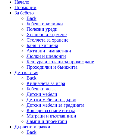
Начало
Промоции
За бебето
Back
Бебешки колички
Полезни уреди
Хранене и кърмене
Столчета за хранене
Баня и хигиена
Активни гимнастики
Люлки и шезлонги
Кенгура и колани за прохождане
Проходилки и бънджита
Детска стая
Back
Килимчета за игра
Бебешки легла
Детски мебели
Детски мебели от дърво
Детски мебели за градината
Кошари за спане и игра
Матраци и възглавници
Лампи и проектори
Дървени играчки
Back