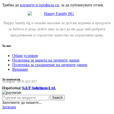
Трябва да
влезнете в профила си
, за да публикувате отзив.
Happy family bg е онлайн магазин за детски играчки и продукти
за бебета и деца, който има за цел да ви даде най-добрите
предложения и страхотно качество на атрактивни цени.
За нас
Общи условия
Политика за защита на личните данни
Политика за съхранение на личните данни
Връщане
За контакти
Телефон:
0876 415 057
Изработка:
S.I.T Solutions Ltd.
Email:
sale@happyfamilybg.com
Search
Започнете да пишете...
Затвори