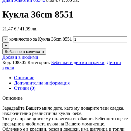
Диви животни 03542
8,69
€
/ 17,00 лв.
Кукла 36cm 8551
21,47
€
/ 41,99 лв.
количество за Кукла 36cm 8551
Добавяне в количката
Добави в любими
Код:
108305
Категории:
Бебешки и детски играчки
,
Детски
кукли
Описание
Допълнителна информация
Отзиви (0)
Описание
Зарадвайте Вашето мило дете, като му подарите тази сладка,
изключително реалистична кукла- бебе.
Тя ще направи дните му по-весели и забавни. Бебенцето ще се
превърне в любимата кукла на Вашето момиченце.
Облечено е в красиви, розови дрешки, има шапчица и топли