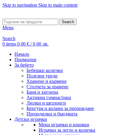
Skip to navigation
Skip to main content
ADD ANYTHING HERE OR JUST REMOVE IT…
Search
Menu
Search
0
items
0,00
€
/ 0,00 лв.
Начало
Промоции
За бебето
Бебешки колички
Полезни уреди
Хранене и кърмене
Столчета за хранене
Баня и хигиена
Активни гимнастики
Люлки и шезлонги
Кенгура и колани за прохождане
Проходилки и бънджита
Детски играчки
Меки играчки и книжки
Играчки за легло и количка