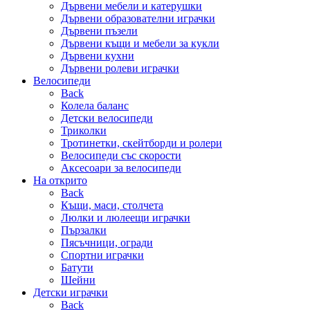
Дървени мебели и катерушки
Дървени образователни играчки
Дървени пъзели
Дървени къщи и мебели за кукли
Дървени кухни
Дървени ролеви играчки
Велосипеди
Back
Колела баланс
Детски велосипеди
Триколки
Тротинетки, скейтборди и ролери
Велосипеди със скорости
Аксесоари за велосипеди
На открито
Back
Къщи, маси, столчета
Люлки и люлеещи играчки
Пързалки
Пясъчници, огради
Спортни играчки
Батути
Шейни
Детски играчки
Back