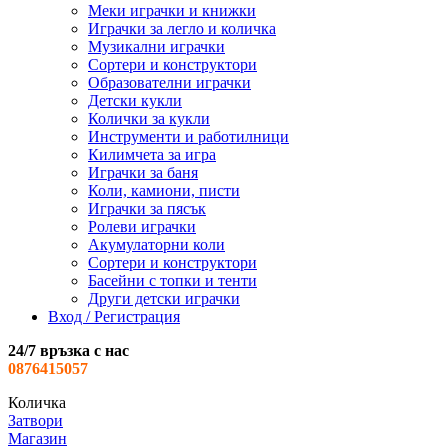
Меки играчки и книжки
Играчки за легло и количка
Музикални играчки
Сортери и конструктори
Образователни играчки
Детски кукли
Колички за кукли
Инструменти и работилници
Килимчета за игра
Играчки за баня
Коли, камиони, писти
Играчки за пясък
Ролеви играчки
Акумулаторни коли
Сортери и конструктори
Басейни с топки и тенти
Други детски играчки
Вход / Регистрация
24/7 връзка с нас
0876415057
Количка
Затвори
Магазин