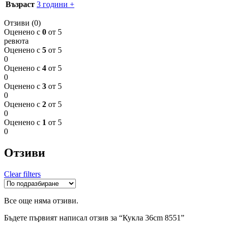
Възраст
3 години +
Отзиви (0)
Оценено с
0
от 5
ревюта
Оценено с
5
от 5
0
Оценено с
4
от 5
0
Оценено с
3
от 5
0
Оценено с
2
от 5
0
Оценено с
1
от 5
0
Отзиви
Clear filters
Все още няма отзиви.
Бъдете първият написал отзив за “Кукла 36cm 8551”