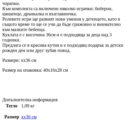
чорапки.
Към комплекта са включени няколко играчки: биберон,
шишенце, дрънкалка и възглавничка.
Ролевите игри ще развият нови умения у детенцето, като в
същото време то ще се учи да бъде грижовно и внимателно
към малките бебенца.
Куклата е с височина 36см и е подходяща за деца над 3
годинки.
Предлага се в красива кутия и е подходящ подарък за детски
рожден ден или друг хубав повод.
Размери: xx36 см
Размер на опаковка: 40x16x28 см
Допълнителна информация
Тегло
1,09 кг
Размер
xx36 см