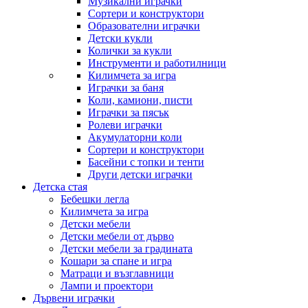
Музикални играчки
Сортери и конструктори
Образователни играчки
Детски кукли
Колички за кукли
Инструменти и работилници
Килимчета за игра
Играчки за баня
Коли, камиони, писти
Играчки за пясък
Ролеви играчки
Акумулаторни коли
Сортери и конструктори
Басейни с топки и тенти
Други детски играчки
Детска стая
Бебешки легла
Килимчета за игра
Детски мебели
Детски мебели от дърво
Детски мебели за градината
Кошари за спане и игра
Матраци и възглавници
Лампи и проектори
Дървени играчки