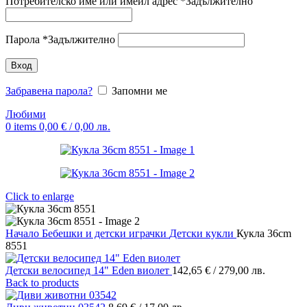
Потребителско име или имейл адрес
*
Задължително
Парола
*
Задължително
Вход
Забравена парола?
Запомни ме
Любими
0
items
0,00
€
/ 0,00 лв.
Click to enlarge
Начало
Бебешки и детски играчки
Детски кукли
Кукла 36cm
8551
Детски велосипед 14" Eden виолет
142,65
€
/ 279,00 лв.
Back to products