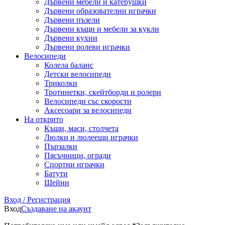
Дървени мебели и катерушки
Дървени образователни играчки
Дървени пъзели
Дървени къщи и мебели за кукли
Дървени кухни
Дървени ролеви играчки
Велосипеди
Колела баланс
Детски велосипеди
Триколки
Тротинетки, скейтборди и ролери
Велосипеди със скорости
Аксесоари за велосипеди
На открито
Къщи, маси, столчета
Люлки и люлеещи играчки
Пързалки
Пясъчници, огради
Спортни играчки
Батути
Шейни
Вход / Регистрация
Вход
Създаване на акаунт