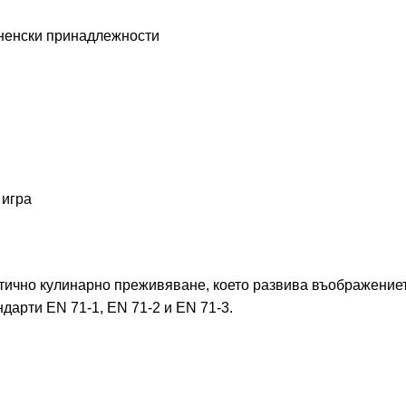
хненски принадлежности
 игра
стично кулинарно преживяване, което развива въображениет
дарти EN 71-1, EN 71-2 и EN 71-3.