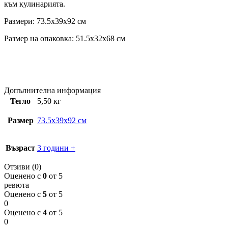
към кулинарията.
Размери: 73.5x39x92 см
Размер на опаковка: 51.5x32x68 см
Допълнителна информация
Тегло
5,50 кг
Размер
73.5x39x92 см
Възраст
3 години +
Отзиви (0)
Оценено с
0
от 5
ревюта
Оценено с
5
от 5
0
Оценено с
4
от 5
0