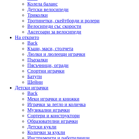
Колела баланс
Детски велосипеди
Триколки
Тротинетки, скейтборди и ролери
Велосипеди със скорости
Аксесоари за велосипеди
На открито
Back
Къщи, маси, столчета
Люлки и люлеещи играчки
Пързалки
Пясъчници, огради
Спортни играчки
Батути
Шейни
Детски играчки
Back
Меки играчки и книжки
Играчки за легло и количка
Музикални играчки
Сортери и конструктори
Образователни играчки
Детски кукли
Колички за кукли
Инструменти и работилници