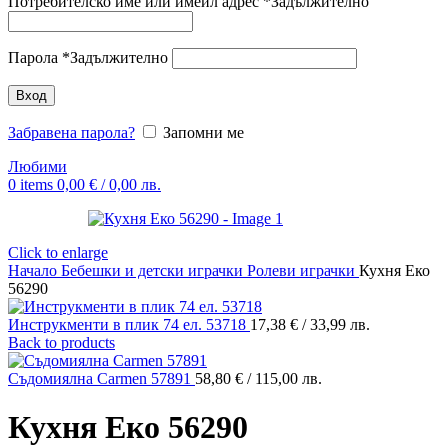
Потребителско име или имейл адрес
*
Задължително
Парола
*
Задължително
Вход
Забравена парола?
Запомни ме
Любими
0
items
0,00
€
/ 0,00 лв.
Click to enlarge
Начало
Бебешки и детски играчки
Ролеви играчки
Кухня Еко
56290
Инструкменти в плик 74 ел. 53718
17,38
€
/ 33,99 лв.
Back to products
Съдомиялна Carmen 57891
58,80
€
/ 115,00 лв.
Кухня Еко 56290