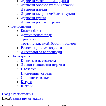
Дървени мебели и катерушки
Дървени образователни играчки
Дървени пъзели
Дървени къщи и мебели за кукли
Дървени кухни
Дървени ролеви играчки
Велосипеди
Колела баланс
Детски велосипеди
Триколки
Тротинетки, скейтборди и ролери
Велосипеди със скорости
Аксесоари за велосипеди
На открито
Къщи, маси, столчета
Люлки и люлеещи играчки
Пързалки
Пясъчници, огради
Спортни играчки
Батути
Шейни
Вход / Регистрация
Вход
Създаване на акаунт