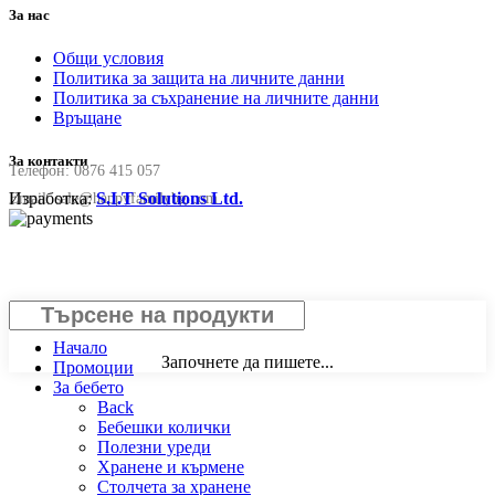
За нас
Общи условия
Политика за защита на личните данни
Политика за съхранение на личните данни
Връщане
За контакти
Телефон:
0876 415 057
Изработка:
S.I.T Solutions Ltd.
Email:
sale@happyfamilybg.com
Затвори
Начало
Започнете да пишете...
Промоции
За бебето
Back
Бебешки колички
Полезни уреди
Хранене и кърмене
Столчета за хранене