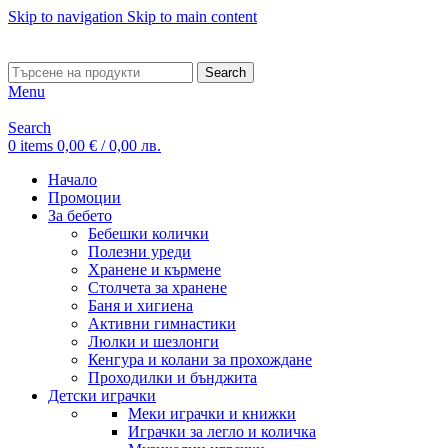
Skip to navigation
Skip to main content
ADD ANYTHING HERE OR JUST REMOVE IT…
Search
Menu
Search
0
items
0,00
€
/ 0,00 лв.
Начало
Промоции
За бебето
Бебешки колички
Полезни уреди
Хранене и кърмене
Столчета за хранене
Баня и хигиена
Активни гимнастики
Люлки и шезлонги
Кенгура и колани за прохождане
Проходилки и бънджита
Детски играчки
Меки играчки и книжки
Играчки за легло и количка