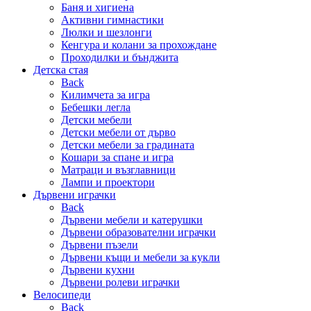
Баня и хигиена
Активни гимнастики
Люлки и шезлонги
Кенгура и колани за прохождане
Проходилки и бънджита
Детска стая
Back
Килимчета за игра
Бебешки легла
Детски мебели
Детски мебели от дърво
Детски мебели за градината
Кошари за спане и игра
Матраци и възглавници
Лампи и проектори
Дървени играчки
Back
Дървени мебели и катерушки
Дървени образователни играчки
Дървени пъзели
Дървени къщи и мебели за кукли
Дървени кухни
Дървени ролеви играчки
Велосипеди
Back