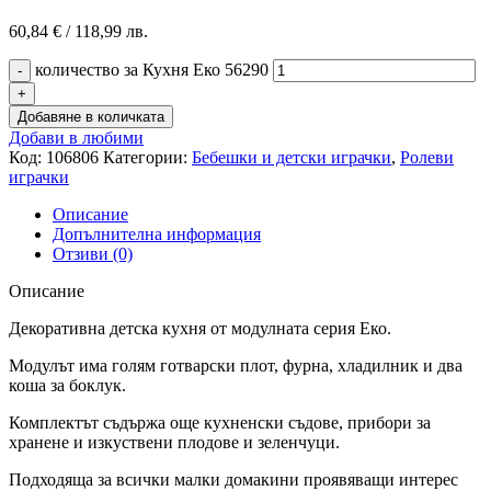
60,84
€
/ 118,99 лв.
количество за Кухня Еко 56290
Добавяне в количката
Добави в любими
Код:
106806
Категории:
Бебешки и детски играчки
,
Ролеви
играчки
Описание
Допълнителна информация
Отзиви (0)
Описание
Декоративна детска кухня от модулната серия Еко.
Модулът има голям готварски плот, фурна, хладилник и два
коша за боклук.
Комплектът съдържа още кухненски съдове, прибори за
хранене и изкуствени плодове и зеленчуци.
Подходяща за всички малки домакини проявяващи интерес