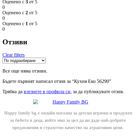
Оценено с
3
от 5
0
Оценено с
2
от 5
0
Оценено с
1
от 5
0
Отзиви
Clear filters
Все още няма отзиви.
Бъдете първият написал отзив за “Кухня Еко 56290”
Трябва да
влезнете в профила си
, за да публикувате отзив.
Happy family bg е онлайн магазин за детски играчки и продукти
за бебета и деца, който има за цел да ви даде най-добрите
предложения и страхотно качество на атрактивни цени.