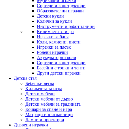
Музикални играчки
Сортери и конструктори
Образователни играчки
Детски кукли
Колички за кукли
Инструменти и работилници
Килимчета за игра
Играчки за баня
Коли, камиони, писти
Играчки за пясък
Ролеви играчки
Акумулаторни коли
Сортери и конструктори
Басейни с топки и тенти
Други детски играчки
Детска стая
Бебешки легла
Килимчета за игра
Детски мебели
Детски мебели от дърво
Детски мебели за градината
Кошари за спане и игра
Матраци и възглавници
Лампи и проектори
Дървени играчки