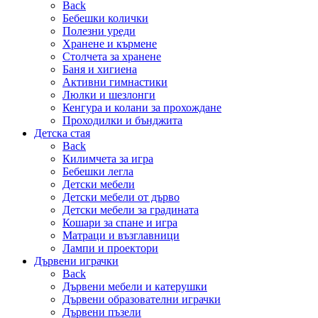
Back
Бебешки колички
Полезни уреди
Хранене и кърмене
Столчета за хранене
Баня и хигиена
Активни гимнастики
Люлки и шезлонги
Кенгура и колани за прохождане
Проходилки и бънджита
Детска стая
Back
Килимчета за игра
Бебешки легла
Детски мебели
Детски мебели от дърво
Детски мебели за градината
Кошари за спане и игра
Матраци и възглавници
Лампи и проектори
Дървени играчки
Back
Дървени мебели и катерушки
Дървени образователни играчки
Дървени пъзели