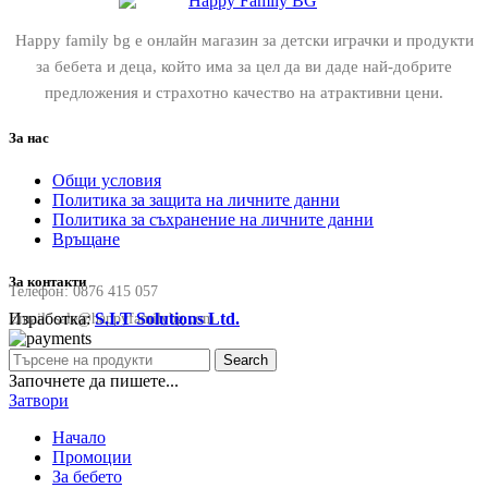
Happy family bg е онлайн магазин за детски играчки и продукти
за бебета и деца, който има за цел да ви даде най-добрите
предложения и страхотно качество на атрактивни цени.
За нас
Общи условия
Политика за защита на личните данни
Политика за съхранение на личните данни
Връщане
За контакти
Телефон:
0876 415 057
Изработка:
S.I.T Solutions Ltd.
Email:
sale@happyfamilybg.com
Search
Започнете да пишете...
Затвори
Начало
Промоции
За бебето