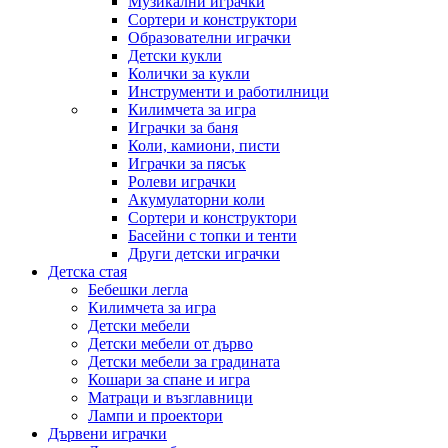
Музикални играчки
Сортери и конструктори
Образователни играчки
Детски кукли
Колички за кукли
Инструменти и работилници
Килимчета за игра
Играчки за баня
Коли, камиони, писти
Играчки за пясък
Ролеви играчки
Акумулаторни коли
Сортери и конструктори
Басейни с топки и тенти
Други детски играчки
Детска стая
Бебешки легла
Килимчета за игра
Детски мебели
Детски мебели от дърво
Детски мебели за градината
Кошари за спане и игра
Матраци и възглавници
Лампи и проектори
Дървени играчки