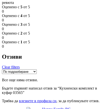
ревюта
Оценено с
5
от 5
0
Оценено с
4
от 5
0
Оценено с
3
от 5
0
Оценено с
2
от 5
0
Оценено с
1
от 5
0
Отзиви
Clear filters
Все още няма отзиви.
Бъдете първият написал отзив за “Кухненски комплект в
куфар 03565”
Трябва да
влезнете в профила си
, за да публикувате отзив.