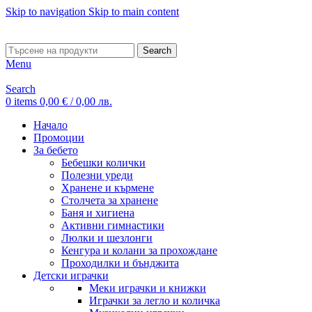
Skip to navigation
Skip to main content
ADD ANYTHING HERE OR JUST REMOVE IT…
Search
Menu
Search
0
items
0,00
€
/ 0,00 лв.
Начало
Промоции
За бебето
Бебешки колички
Полезни уреди
Хранене и кърмене
Столчета за хранене
Баня и хигиена
Активни гимнастики
Люлки и шезлонги
Кенгура и колани за прохождане
Проходилки и бънджита
Детски играчки
Меки играчки и книжки
Играчки за легло и количка