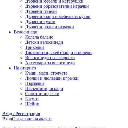
Дървени мебели и катерушки
Дървени образователни играчки
Дървени пъзели
Дървени къщи и мебели за кукли
Дървени кухни
Дървени ролеви играчки
Велосипеди
Колела баланс
Детски велосипеди
Триколки
Тротинетки, скейтборди и ролери
Велосипеди със скорости
Аксесоари за велосипеди
На открито
Къщи, маси, столчета
Люлки и люлеещи играчки
Пързалки
Пясъчници, огради
Спортни играчки
Батути
Шейни
Вход / Регистрация
Вход
Създаване на акаунт