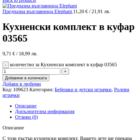
Back to products
Предпазна възглавница Elephant
11,20
€
/ 21,91 лв.
Кухненски комплект в куфар
03565
9,71
€
/ 18,99 лв.
количество за Кухненски комплект в куфар 03565
Добавяне в количката
Добави в любими
Код:
109623
Категории:
Бебешки и детски играчки
,
Ролеви
играчки
Описание
Допълнителна информация
Отзиви (0)
Описание
С този пъстър кухненски комплект, Вашето дете ще прекара