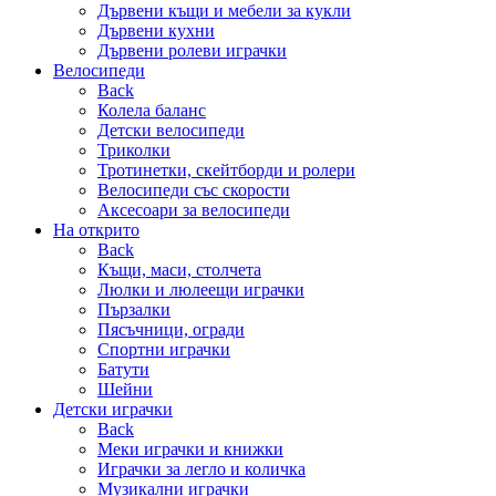
Дървени къщи и мебели за кукли
Дървени кухни
Дървени ролеви играчки
Велосипеди
Back
Колела баланс
Детски велосипеди
Триколки
Тротинетки, скейтборди и ролери
Велосипеди със скорости
Аксесоари за велосипеди
На открито
Back
Къщи, маси, столчета
Люлки и люлеещи играчки
Пързалки
Пясъчници, огради
Спортни играчки
Батути
Шейни
Детски играчки
Back
Меки играчки и книжки
Играчки за легло и количка
Музикални играчки