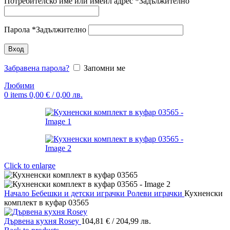
Потребителско име или имейл адрес
*
Задължително
Парола
*
Задължително
Вход
Забравена парола?
Запомни ме
Любими
0
items
0,00
€
/ 0,00 лв.
Click to enlarge
Начало
Бебешки и детски играчки
Ролеви играчки
Кухненски
комплект в куфар 03565
Дървена кухня Rosey
104,81
€
/ 204,99 лв.