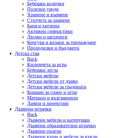
Бебешки колички
Полезни уреди
Хранене и кърмене
Столчета за хранене
Баня и хигиена
Активни гимнастики
Люлки и шезлонги
Кенгура и колани за прохождане
Проходилки и бънджита
Детска стая
Back
Килимчета за игра
Бебешки легла
Детски мебели
Детски мебели от дърво
Детски мебели за градината
Кошари за спане и игра
Матраци и възглавници
Лампи и проектори
Дървени играчки
Back
Дървени мебели и катерушки
Дървени образователни играчки
Дървени пъзели
Дървени къщи и мебели за кукли