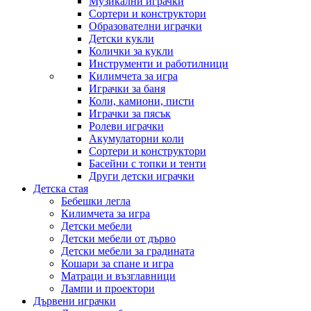
Музикални играчки
Сортери и конструктори
Образователни играчки
Детски кукли
Колички за кукли
Инструменти и работилници
Килимчета за игра
Играчки за баня
Коли, камиони, писти
Играчки за пясък
Ролеви играчки
Акумулаторни коли
Сортери и конструктори
Басейни с топки и тенти
Други детски играчки
Детска стая
Бебешки легла
Килимчета за игра
Детски мебели
Детски мебели от дърво
Детски мебели за градината
Кошари за спане и игра
Матраци и възглавници
Лампи и проектори
Дървени играчки