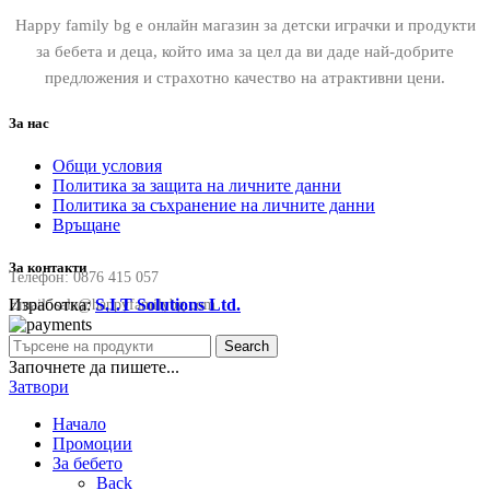
Happy family bg е онлайн магазин за детски играчки и продукти
за бебета и деца, който има за цел да ви даде най-добрите
предложения и страхотно качество на атрактивни цени.
За нас
Общи условия
Политика за защита на личните данни
Политика за съхранение на личните данни
Връщане
За контакти
Телефон:
0876 415 057
Изработка:
S.I.T Solutions Ltd.
Email:
sale@happyfamilybg.com
Search
Започнете да пишете...
Затвори
Начало
Промоции
За бебето
Back