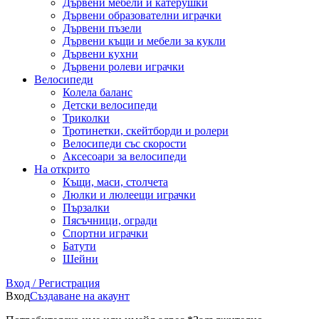
Дървени мебели и катерушки
Дървени образователни играчки
Дървени пъзели
Дървени къщи и мебели за кукли
Дървени кухни
Дървени ролеви играчки
Велосипеди
Колела баланс
Детски велосипеди
Триколки
Тротинетки, скейтборди и ролери
Велосипеди със скорости
Аксесоари за велосипеди
На открито
Къщи, маси, столчета
Люлки и люлеещи играчки
Пързалки
Пясъчници, огради
Спортни играчки
Батути
Шейни
Вход / Регистрация
Вход
Създаване на акаунт