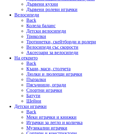
Дървени кухни
Дървени ролеви играчки
Велосипеди
Back
Колела баланс
Детски велосипеди
Триколки
Тротинетки, скейтборди и ролери
Велосипеди със скорости
Аксесоари за велосипеди
На открито
Back
Къщи, маси, столчета
Люлки и люлеещи играчки
Пързалки
Пясъчници, огради
Спортни играчки
Батути
Шейни
Детски играчки
Back
Меки играчки и книжки
Играчки за легло и количка
Музикални играчки
Сортери и конструктори