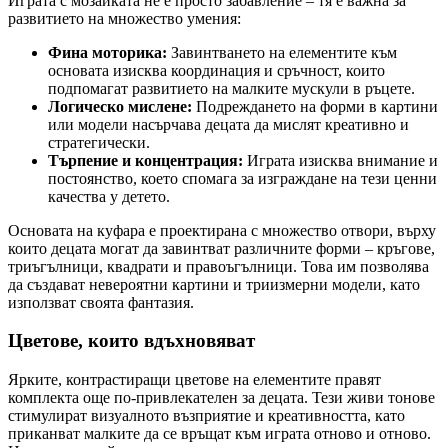
Играта с мозайката не е просто забавление – тя е важна за
развитието на множество умения:
Фина моторика:
Завинтването на елементите към
основата изисква координация и сръчност, които
подпомагат развитието на малките мускули в ръцете.
Логическо мислене:
Подреждането на форми в картини
или модели насърчава децата да мислят креативно и
стратегически.
Търпение и концентрация:
Играта изисква внимание и
постоянство, което спомага за изграждане на тези ценни
качества у детето.
Основата на куфара е проектирана с множество отвори, върху
които децата могат да завинтват различните форми – кръгове,
триъгълници, квадрати и правоъгълници. Това им позволява
да създават невероятни картини и триизмерни модели, като
използват своята фантазия.
Цветове, които вдъхновяват
Ярките, контрастиращи цветове на елементите правят
комплекта още по-привлекателен за децата. Тези живи тонове
стимулират визуалното възприятие и креативността, като
приканват малките да се връщат към играта отново и отново.