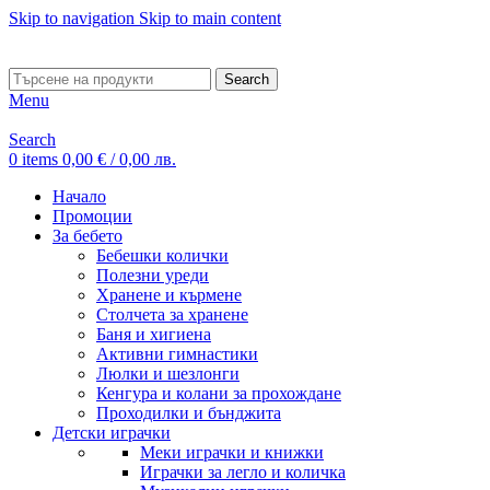
Skip to navigation
Skip to main content
ADD ANYTHING HERE OR JUST REMOVE IT…
Search
Menu
Search
0
items
0,00
€
/ 0,00 лв.
Начало
Промоции
За бебето
Бебешки колички
Полезни уреди
Хранене и кърмене
Столчета за хранене
Баня и хигиена
Активни гимнастики
Люлки и шезлонги
Кенгура и колани за прохождане
Проходилки и бънджита
Детски играчки
Меки играчки и книжки
Играчки за легло и количка