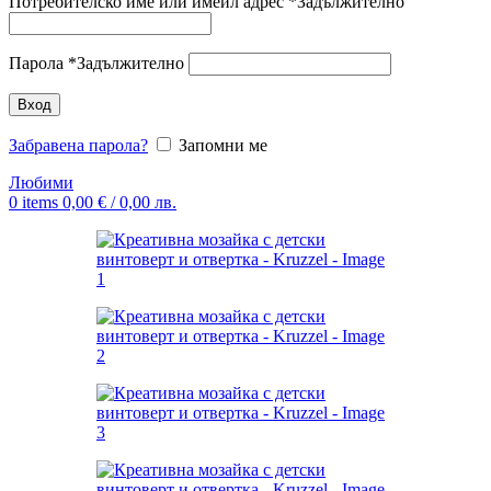
Потребителско име или имейл адрес
*
Задължително
Парола
*
Задължително
Вход
Забравена парола?
Запомни ме
Любими
0
items
0,00
€
/ 0,00 лв.