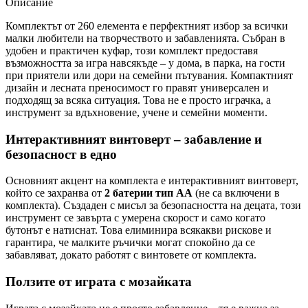
Описание
Комплектът от 260 елемента е перфектният избор за всички
малки любители на творчеството и забавленията. Събран в
удобен и практичен куфар, този комплект предоставя
възможността за игра навсякъде – у дома, в парка, на гости
при приятели или дори на семейни пътувания. Компактният
дизайн и лесната преносимост го правят универсален и
подходящ за всяка ситуация. Това не е просто играчка, а
инструмент за вдъхновение, учене и семейни моменти.
Интерактивният винтоверт – забавление и
безопасност в едно
Основният акцент на комплекта е интерактивният винтоверт,
който се захранва от
2 батерии тип AA
(не са включени в
комплекта). Създаден с мисъл за безопасността на децата, този
инструмент се завърта с умерена скорост и само когато
бутонът е натиснат. Това елиминира всякакви рискове и
гарантира, че малките ръчички могат спокойно да се
забавляват, докато работят с винтовете от комплекта.
Ползите от играта с мозайката