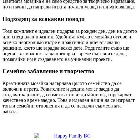
Цветната мозайка е не само средство за творческо изразяване,
но и начин да направи играта по-вълнуваща и вдъхновяваща.
Подходящ за всякакви поводи
Този комплект е идеален подарък за рожден ден, ден на детето
или специален празник. Удобният куфар с мозайка отгоре и
всичко необходимо вътре е практично и впечатляващо
решение, което ще зарадва всяко дете. Родителите също ще
оценят възможността да прекарват време със своите деца,
помагайки им в създаването на уникални проекти.
Семейно забавление и творчество
Креативната мозайка насърчава цялото семейство да се
включи в играта. Родителите и децата могат заедно да
създават картини, да измислят нови дизайни и да прекарват
качествено време заедно. Това е идеален начин да се изградят
топли семейни отношения и да се насърчи съвместната
работа.