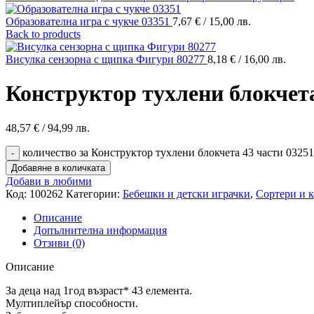
Образователна игра с чукче 03351
7,67
€
/ 15,00 лв.
Back to products
Висулка сензорна с щипка Фигури 80277
8,18
€
/ 16,00 лв.
Конструктор тухлени блокчета
48,57
€
/ 94,99 лв.
количество за Конструктор тухлени блокчета 43 части 03251
Добавяне в количката
Добави в любими
Код:
100262
Категории:
Бебешки и детски играчки
,
Сортери и 
Описание
Допълнителна информация
Отзиви (0)
Описание
За деца над 1год възраст* 43 елемента.
Мултиплейър способности.