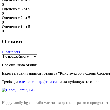
Оценено с
4
от 5
0
Оценено с
3
от 5
0
Оценено с
2
от 5
0
Оценено с
1
от 5
0
Отзиви
Clear filters
Все още няма отзиви.
Бъдете първият написал отзив за “Конструктор тухлени блокчет
Трябва да
влезнете в профила си
, за да публикувате отзив.
Happy family bg е онлайн магазин за детски играчки и продукти за