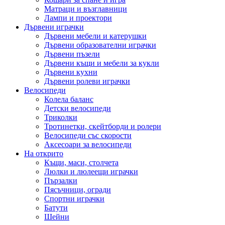
Матраци и възглавници
Лампи и проектори
Дървени играчки
Дървени мебели и катерушки
Дървени образователни играчки
Дървени пъзели
Дървени къщи и мебели за кукли
Дървени кухни
Дървени ролеви играчки
Велосипеди
Колела баланс
Детски велосипеди
Триколки
Тротинетки, скейтборди и ролери
Велосипеди със скорости
Аксесоари за велосипеди
На открито
Къщи, маси, столчета
Люлки и люлеещи играчки
Пързалки
Пясъчници, огради
Спортни играчки
Батути
Шейни