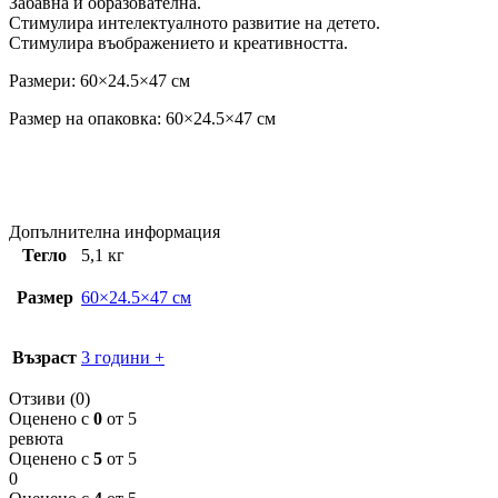
Забавна и образователна.
Стимулира интелектуалното развитие на детето.
Стимулира въображението и креативността.
Размери: 60×24.5×47 см
Размер на опаковка: 60×24.5×47 см
Допълнителна информация
Тегло
5,1 кг
Размер
60×24.5×47 см
Възраст
3 години +
Отзиви (0)
Оценено с
0
от 5
ревюта
Оценено с
5
от 5
0