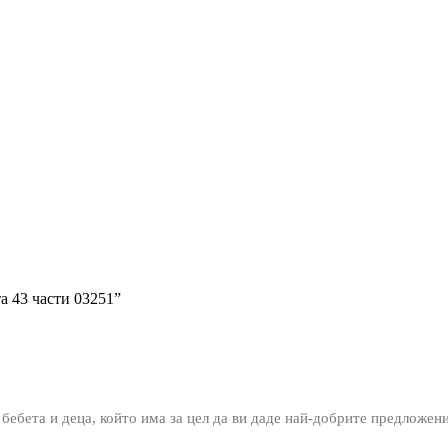
а 43 части 03251”
 бебета и деца, който има за цел да ви даде най-добрите предложен