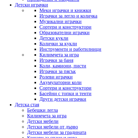
Детски играчки
Меки играчки и книжки
Играчки за легло и количка
Музикални играчки
Сортери и конструктори
Образователни играчки
Детски кукли
Колички за кукли
Инструменти и работилници
Килимчета за игра
Играчки за баня
Коли, камиони, писти
Играчки за пясък
Ролеви играчки
Акумулаторни коли
Сортери и конструктори
Басейни с топки и тенти
Други детски играчки
Детска стая
Бебешки легла
Килимчета за игра
Детски мебели
Детски мебели от дърво
Детски мебели за градината
Кошари за спане и игра