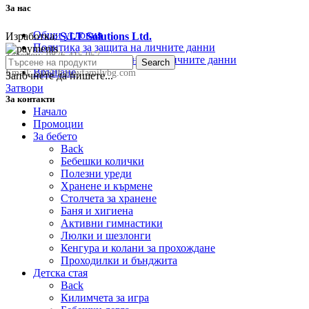
За нас
Общи условия
Изработка:
S.I.T Solutions Ltd.
Политика за защита на личните данни
Телефон:
0876 415 057
Политика за съхранение на личните данни
Search
Връщане
Email:
sale@happyfamilybg.com
Започнете да пишете...
Затвори
За контакти
Начало
Промоции
За бебето
Back
Бебешки колички
Полезни уреди
Хранене и кърмене
Столчета за хранене
Баня и хигиена
Активни гимнастики
Люлки и шезлонги
Кенгура и колани за прохождане
Проходилки и бънджита
Детска стая
Back
Килимчета за игра