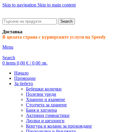
Skip to navigation
Skip to main content
ADD ANYTHING HERE OR JUST REMOVE IT…
Search
Доставка
В цялата страна с куриерските услуги на Speedy
Menu
Search
0
items
0,00
€
/ 0,00 лв.
Начало
Промоции
За бебето
Бебешки колички
Полезни уреди
Хранене и кърмене
Столчета за хранене
Баня и хигиена
Активни гимнастики
Люлки и шезлонги
Кенгура и колани за прохождане
Проходилки и бънджита