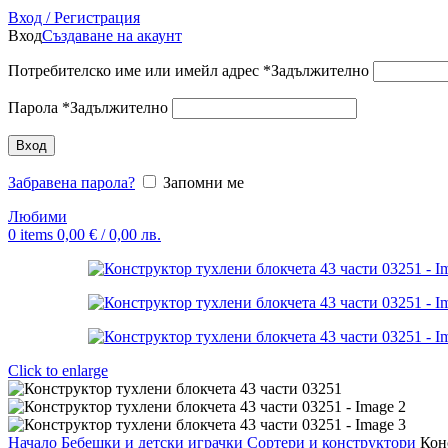
Вход / Регистрация
Вход
Създаване на акаунт
Потребителско име или имейл адрес
*
Задължително
Парола
*
Задължително
Вход
Забравена парола?
Запомни ме
Любими
0
items
0,00
€
/ 0,00 лв.
Click to enlarge
Начало
Бебешки и детски играчки
Сортери и конструктори
Кон