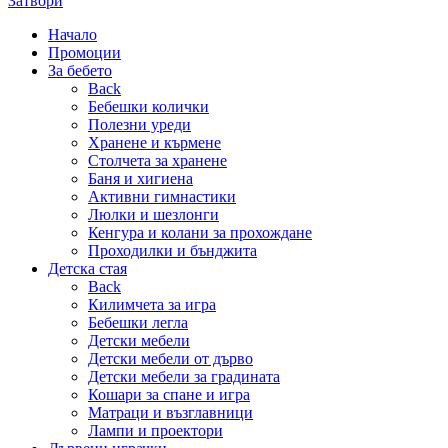
Затвори
Начало
Промоции
За бебето
Back
Бебешки колички
Полезни уреди
Хранене и кърмене
Столчета за хранене
Баня и хигиена
Активни гимнастики
Люлки и шезлонги
Кенгура и колани за прохождане
Проходилки и бънджита
Детска стая
Back
Килимчета за игра
Бебешки легла
Детски мебели
Детски мебели от дърво
Детски мебели за градината
Кошари за спане и игра
Матраци и възглавници
Лампи и проектори