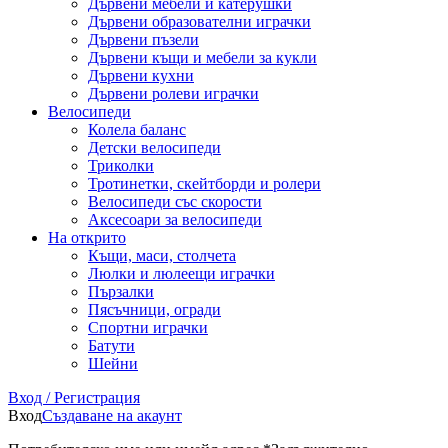
Дървени мебели и катерушки
Дървени образователни играчки
Дървени пъзели
Дървени къщи и мебели за кукли
Дървени кухни
Дървени ролеви играчки
Велосипеди
Колела баланс
Детски велосипеди
Триколки
Тротинетки, скейтборди и ролери
Велосипеди със скорости
Аксесоари за велосипеди
На открито
Къщи, маси, столчета
Люлки и люлеещи играчки
Пързалки
Пясъчници, огради
Спортни играчки
Батути
Шейни
Вход / Регистрация
Вход
Създаване на акаунт