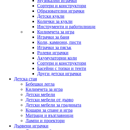
Музикални играчки
Сортери и конструктори
Образователни играчки
Детски кукли
Колички за кукли
Инструменти и работилници
Килимчета за игра
Играчки за баня
Коли, камиони, писти
Играчки за пясък
Ролеви играчки
Акумулаторни коли
Сортери и конструктори
Басейни с топки и тенти
Други детски играчки
Детска стая
Бебешки легла
Килимчета за игра
Детски мебели
Детски мебели от дърво
Детски мебели за градината
Кошари за спане и игра
Матраци и възглавници
Лампи и проектори
Дървени играчки