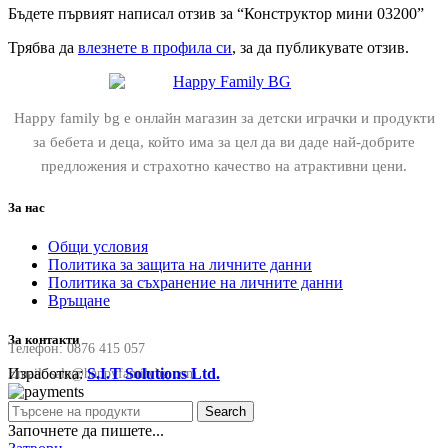
Бъдете първият написал отзив за “Конструктор мини 03200”
Трябва да
влезнете в профила си
, за да публикувате отзив.
Happy family bg е онлайн магазин за детски играчки и продукти
за бебета и деца, който има за цел да ви даде най-добрите
предложения и страхотно качество на атрактивни цени.
За нас
Общи условия
Политика за защита на личните данни
Политика за съхранение на личните данни
Връщане
За контакти
Телефон:
0876 415 057
Изработка:
S.I.T Solutions Ltd.
Email:
sale@happyfamilybg.com
Search
Започнете да пишете...