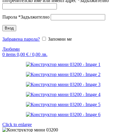
Потребителско име или имейл адрес
*
Задължително
Парола
*
Задължително
Вход
Забравена парола?
Запомни ме
Любими
0
items
0,00
€
/ 0,00 лв.
Click to enlarge