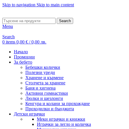
Skip to navigation
Skip to main content
ADD ANYTHING HERE OR JUST REMOVE IT…
Search
Menu
Search
0
items
0,00
€
/ 0,00 лв.
Начало
Промоции
За бебето
Бебешки колички
Полезни уреди
Хранене и кърмене
Столчета за хранене
Баня и хигиена
Активни гимнастики
Люлки и шезлонги
Кенгура и колани за прохождане
Проходилки и бънджита
Детски играчки
Меки играчки и книжки
Играчки за легло и количка