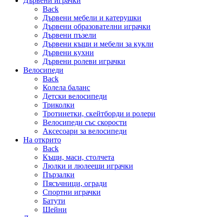
Дървени играчки
Back
Дървени мебели и катерушки
Дървени образователни играчки
Дървени пъзели
Дървени къщи и мебели за кукли
Дървени кухни
Дървени ролеви играчки
Велосипеди
Back
Колела баланс
Детски велосипеди
Триколки
Тротинетки, скейтборди и ролери
Велосипеди със скорости
Аксесоари за велосипеди
На открито
Back
Къщи, маси, столчета
Люлки и люлеещи играчки
Пързалки
Пясъчници, огради
Спортни играчки
Батути
Шейни