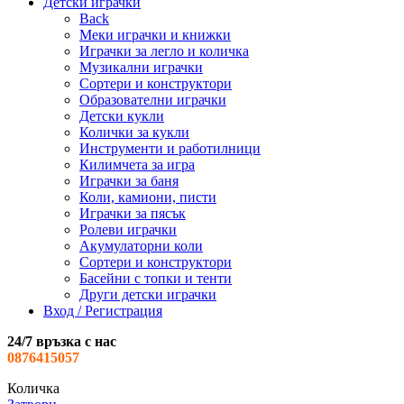
Детски играчки
Back
Меки играчки и книжки
Играчки за легло и количка
Музикални играчки
Сортери и конструктори
Образователни играчки
Детски кукли
Колички за кукли
Инструменти и работилници
Килимчета за игра
Играчки за баня
Коли, камиони, писти
Играчки за пясък
Ролеви играчки
Акумулаторни коли
Сортери и конструктори
Басейни с топки и тенти
Други детски играчки
Вход / Регистрация
24/7 връзка с нас
0876415057
Количка