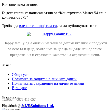
Все още няма отзиви.
Бъдете първият написал отзив за “Конструктор Master 54 ел. в
количка 03575”
Трябва да
влезнете в профила си
, за да публикувате отзив.
Happy family bg е онлайн магазин за детски играчки и продукти
за бебета и деца, който има за цел да ви даде най-добрите
предложения и страхотно качество на атрактивни цени.
За нас
Общи условия
Политика за защита на личните данни
Политика за съхранение на личните данни
Връщане
За контакти
Телефон:
0876 415 057
Изработка:
S.I.T Solutions Ltd.
Email:
sale@happyfamilybg.com