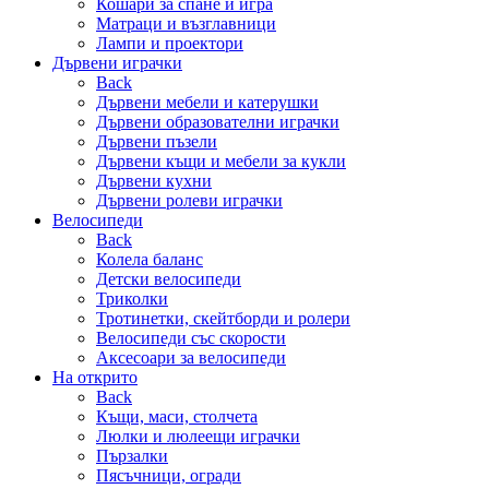
Кошари за спане и игра
Матраци и възглавници
Лампи и проектори
Дървени играчки
Back
Дървени мебели и катерушки
Дървени образователни играчки
Дървени пъзели
Дървени къщи и мебели за кукли
Дървени кухни
Дървени ролеви играчки
Велосипеди
Back
Колела баланс
Детски велосипеди
Триколки
Тротинетки, скейтборди и ролери
Велосипеди със скорости
Аксесоари за велосипеди
На открито
Back
Къщи, маси, столчета
Люлки и люлеещи играчки
Пързалки
Пясъчници, огради