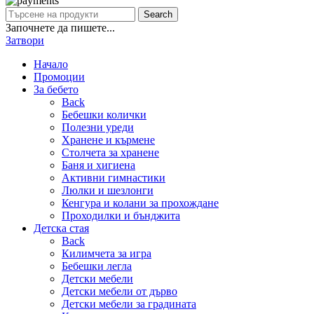
Search
Започнете да пишете...
Затвори
Начало
Промоции
За бебето
Back
Бебешки колички
Полезни уреди
Хранене и кърмене
Столчета за хранене
Баня и хигиена
Активни гимнастики
Люлки и шезлонги
Кенгура и колани за прохождане
Проходилки и бънджита
Детска стая
Back
Килимчета за игра
Бебешки легла
Детски мебели
Детски мебели от дърво
Детски мебели за градината