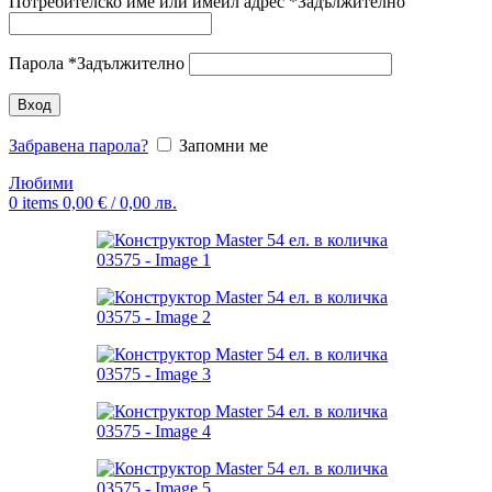
Потребителско име или имейл адрес
*
Задължително
Парола
*
Задължително
Вход
Забравена парола?
Запомни ме
Любими
0
items
0,00
€
/ 0,00 лв.