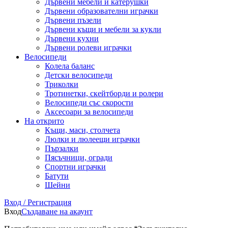
Дървени мебели и катерушки
Дървени образователни играчки
Дървени пъзели
Дървени къщи и мебели за кукли
Дървени кухни
Дървени ролеви играчки
Велосипеди
Колела баланс
Детски велосипеди
Триколки
Тротинетки, скейтборди и ролери
Велосипеди със скорости
Аксесоари за велосипеди
На открито
Къщи, маси, столчета
Люлки и люлеещи играчки
Пързалки
Пясъчници, огради
Спортни играчки
Батути
Шейни
Вход / Регистрация
Вход
Създаване на акаунт