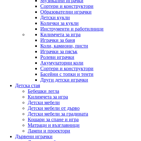
Музикални играчки
Сортери и конструктори
Образователни играчки
Детски кукли
Колички за кукли
Инструменти и работилници
Килимчета за игра
Играчки за баня
Коли, камиони, писти
Играчки за пясък
Ролеви играчки
Акумулаторни коли
Сортери и конструктори
Басейни с топки и тенти
Други детски играчки
Детска стая
Бебешки легла
Килимчета за игра
Детски мебели
Детски мебели от дърво
Детски мебели за градината
Кошари за спане и игра
Матраци и възглавници
Лампи и проектори
Дървени играчки