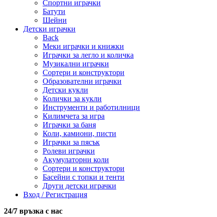
Спортни играчки
Батути
Шейни
Детски играчки
Back
Меки играчки и книжки
Играчки за легло и количка
Музикални играчки
Сортери и конструктори
Образователни играчки
Детски кукли
Колички за кукли
Инструменти и работилници
Килимчета за игра
Играчки за баня
Коли, камиони, писти
Играчки за пясък
Ролеви играчки
Акумулаторни коли
Сортери и конструктори
Басейни с топки и тенти
Други детски играчки
Вход / Регистрация
24/7 връзка с нас