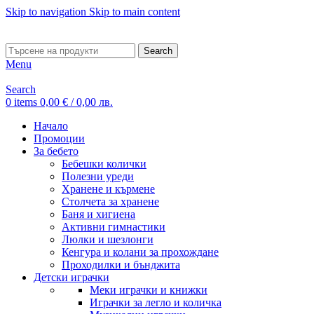
Skip to navigation
Skip to main content
ADD ANYTHING HERE OR JUST REMOVE IT…
Search
Menu
Search
0
items
0,00
€
/ 0,00 лв.
Начало
Промоции
За бебето
Бебешки колички
Полезни уреди
Хранене и кърмене
Столчета за хранене
Баня и хигиена
Активни гимнастики
Люлки и шезлонги
Кенгура и колани за прохождане
Проходилки и бънджита
Детски играчки
Меки играчки и книжки
Играчки за легло и количка